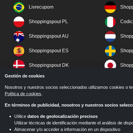
Livrecupom
Shopp
Shoppingspout PL
Codic
Shoppingspout AU
Shopp
Shoppingspout ES
Shopp
Shoppingspout DK
Shopp
Gestión de cookies
Shoppingspout KR
Shopp
Nosotros y nuestros socios seleccionados utilizamos cookies o tec
Política de cookies
.
Shoppingspout NO
En términos de publicidad, nosotros y nuestros socios sele
Utilice
datos de geolocalización precisos
Utilizar técnicas de identificación mediante el análisis de dispo
Almacenar y/o acceder a información en un dispositivo
Shoppingspout.com/pt é um site 