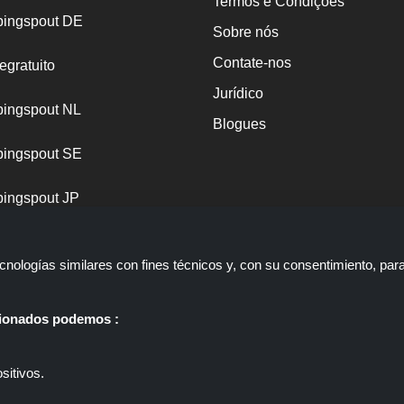
Termos e Condições
ingspout DE
Sobre nós
Contate-nos
egratuito
Jurídico
ingspout NL
Blogues
ingspout SE
ingspout JP
ingspout TR
nologías similares con fines técnicos y, con su consentimiento, par
ccionados podemos :
sitivos.
que oferece ofertas, descontos e cupões; estas ofertas estão disponív