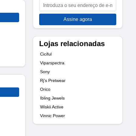
Assine agora
Lojas relacionadas
Ciciful
Viparspectra
Sony
Rj's Pretwear
Orico
Ibling Jewels
Wiskii Active
Vinnic Power