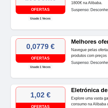
1800€ na Alibaba.
OFERTAS
Suspenso: Desconhec
Usado 1 Veces
Melhores ofe
0,0779 €
Navegue pelas oferta
produtos com preços a
OFERTAS
Suspenso: Desconhec
Usado 1 Veces
Eletrónica d
1,02 €
Explore uma vasta ga
consumo na Alibaba c
OFERTAS