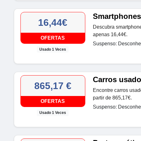
Smartphones
16,44€
Descubra smartphones
apenas 16,44€.
OFERTAS
Suspenso: Desconhec
Usado 1 Veces
Carros usado
865,17 €
Encontre carros usad
partir de 865,17€.
OFERTAS
Suspenso: Desconhec
Usado 1 Veces