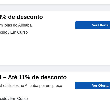
16% de desconto
m joias do Alibaba.
Ver Oferta
ido / Em Curso
l – Até 11% de desconto
l estilosos no Alibaba por um preço
Ver Oferta
ido / Em Curso