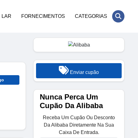
LAR
FORNECIMENTOS
CATEGORIAS
Enviar cupão
go
Nunca Perca Um
Cupão Da Alibaba
Receba Um Cupão Ou Desconto
Da Alibaba Diretamente Na Sua
Caixa De Entrada.