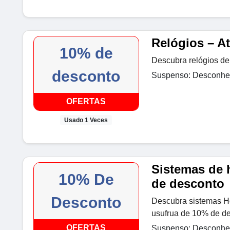
Relógios – A
10% de
Descubra relógios de
desconto
Suspenso: Desconhec
OFERTAS
Usado 1 Veces
Sistemas de 
10% De
de desconto
Desconto
Descubra sistemas H
usufrua de 10% de de
OFERTAS
Suspenso: Desconhec