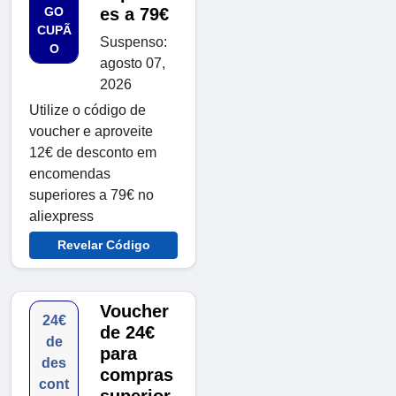
GO
es a 79€
CUPÃ
Suspenso:
O
agosto 07,
2026
Utilize o código de
voucher e aproveite
12€ de desconto em
encomendas
superiores a 79€ no
aliexpress
Revelar Código
Voucher
24€
de 24€
de
para
des
compras
cont