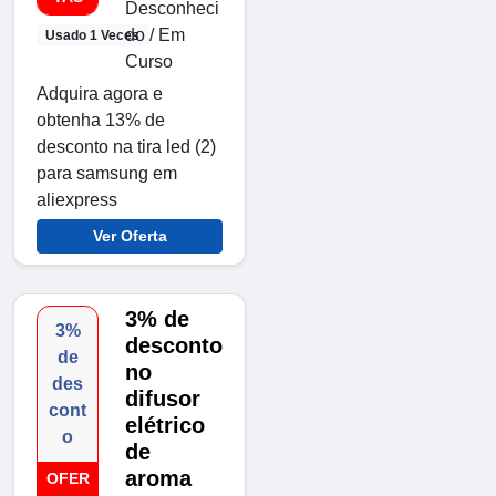
Desconheci
do / Em
Usado 1 Veces
Curso
Adquira agora e
obtenha 13% de
desconto na tira led (2)
para samsung em
aliexpress
Ver Oferta
3% de
3%
desconto
de
no
des
difusor
cont
elétrico
o
de
aroma
OFER