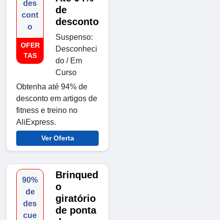
des
de
cont
desconto
o
Suspenso:
OFER
Desconheci
TAS
do / Em
Curso
Obtenha até 94% de
desconto em artigos de
fitness e treino no
AliExpress.
Ver Oferta
Brinqued
90%
o
de
giratório
des
de ponta
cue