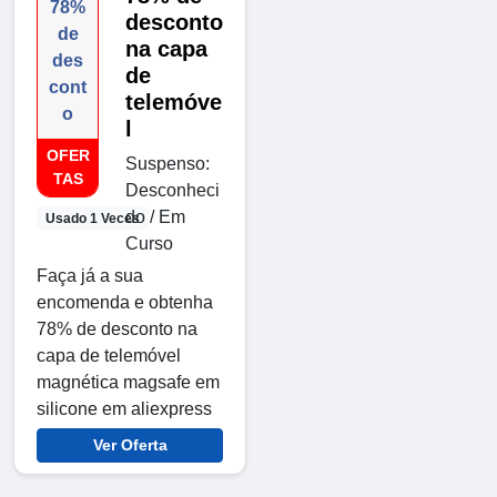
78%
desconto
de
na capa
des
de
cont
telemóve
o
l
OFER
Suspenso:
TAS
Desconheci
do / Em
Usado 1 Veces
Curso
Faça já a sua
encomenda e obtenha
78% de desconto na
capa de telemóvel
magnética magsafe em
silicone em aliexpress
Ver Oferta