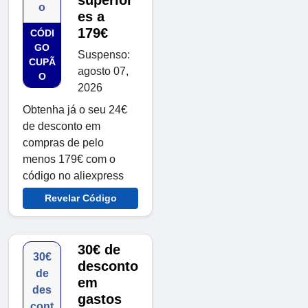
superior
o
es a
179€
CÓDI
GO
Suspenso:
CUPÃ
agosto 07,
O
2026
Obtenha já o seu 24€
de desconto em
compras de pelo
menos 179€ com o
código no aliexpress
Revelar Código
30€ de
30€
desconto
de
em
des
gastos
cont