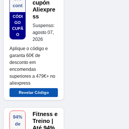
cupón
cont
Aliexpre
ss
CÓDI
GO
Suspenso:
CUPÃ
agosto 07,
O
2026
Aplique o código e
garanta 60€ de
desconto em
encomendas
superiores a 479€+ no
aliexpress
Revelar Código
Fitness e
94%
Treino |
de
Até 94%