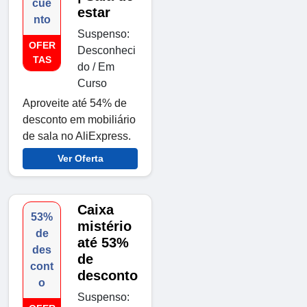
cue
estar
nto
Suspenso:
OFER
Desconheci
TAS
do / Em
Curso
Aproveite até 54% de
desconto em mobiliário
de sala no AliExpress.
Ver Oferta
Caixa
53%
mistério
de
até 53%
des
de
cont
desconto
o
Suspenso: