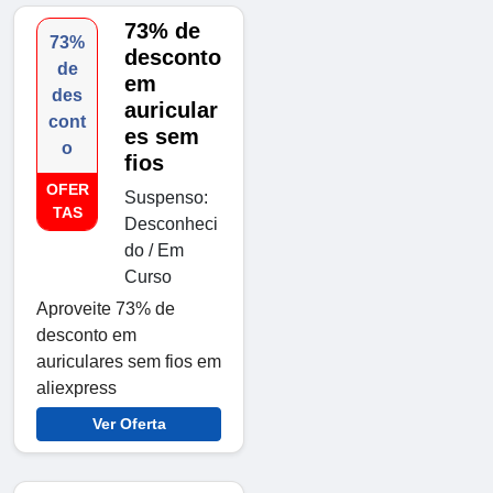
73% de
73%
desconto
de
em
des
auricular
cont
es sem
o
fios
OFER
Suspenso:
TAS
Desconheci
do / Em
Curso
Aproveite 73% de
desconto em
auriculares sem fios em
aliexpress
Ver Oferta