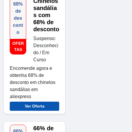
Chinelos
68%
sandália
de
s com
des
68% de
cont
desconto
o
Suspenso:
OFER
Desconheci
TAS
do / Em
Curso
Encomende agora e
obtenha 68% de
desconto em chinelos
sandálias em
aliexpress
Ver Oferta
66% de
66%