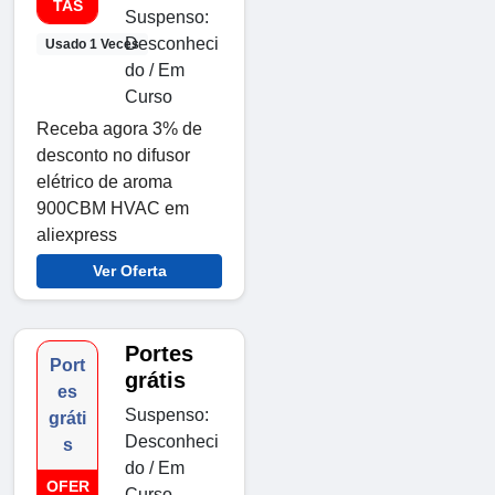
TAS
Suspenso:
Desconheci
Usado 1 Veces
do / Em
Curso
Receba agora 3% de
desconto no difusor
elétrico de aroma
900CBM HVAC em
aliexpress
Ver Oferta
Portes
Port
grátis
es
Suspenso:
gráti
Desconheci
s
do / Em
OFER
Curso