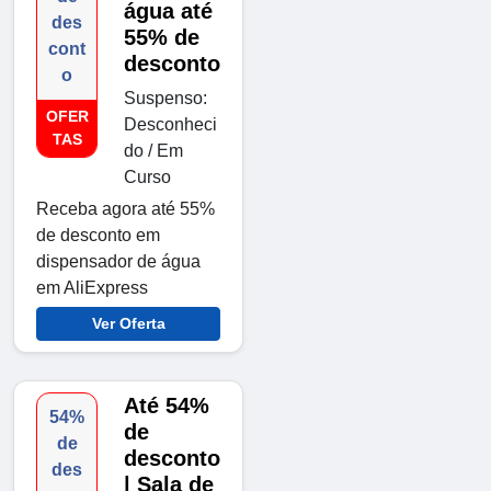
água até
des
55% de
cont
desconto
o
Suspenso:
OFER
Desconheci
TAS
do / Em
Curso
Receba agora até 55%
de desconto em
dispensador de água
em AliExpress
Ver Oferta
Até 54%
54%
de
de
desconto
des
| Sala de