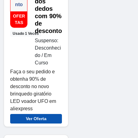
dos
nto
dedos
com 90%
OFER
TAS
de
desconto
Usado 1 Veces
Suspenso:
Desconheci
do / Em
Curso
Faça o seu pedido e
obtenha 90% de
desconto no novo
brinquedo giratório
LED voador UFO em
aliexpress
Ver Oferta