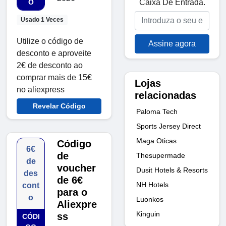
Caixa De Entrada.
O
Usado 1 Veces
Utilize o código de
Assine agora
desconto e aproveite
2€ de desconto ao
comprar mais de 15€
Lojas
no aliexpress
relacionadas
Revelar Código
Paloma Tech
Sports Jersey Direct
Maga Oticas
Código
6€
de
Thesupermade
de
voucher
Dusit Hotels & Resorts
des
de 6€
NH Hotels
cont
para o
o
Luonkos
Aliexpre
Kinguin
ss
CÓDI