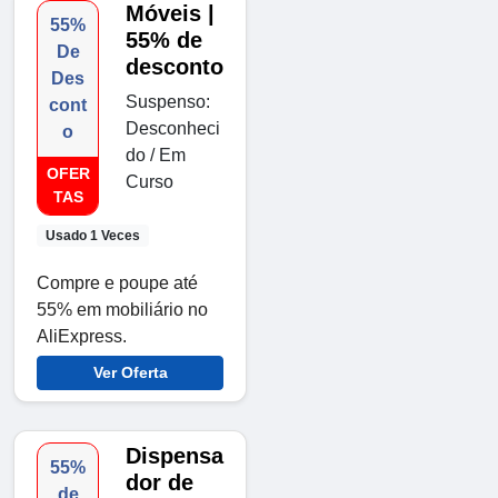
Móveis |
55%
55% de
De
desconto
Des
Suspenso:
cont
Desconheci
o
do / Em
OFER
Curso
TAS
Usado 1 Veces
Compre e poupe até
55% em mobiliário no
AliExpress.
Ver Oferta
Dispensa
55%
dor de
de