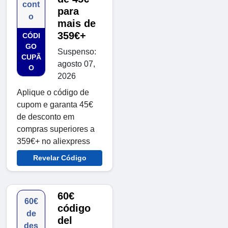
cont
para
o
mais de
359€+
CÓDI
GO
Suspenso:
CUPÃ
agosto 07,
O
2026
Aplique o código de
cupom e garanta 45€
de desconto em
compras superiores a
359€+ no aliexpress
Revelar Código
60€
60€
código
de
del
des