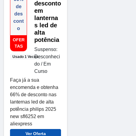
desconto
de
em
des
lanterna
cont
s led de
o
alta
potência
OFER
TAS
Suspenso:
Desconheci
Usado 1 Veces
do / Em
Curso
Faça já a sua
encomenda e obtenha
66% de desconto nas
lanternas led de alta
potência philips 2025
new sfl6252 em
aliexpress
Ver Oferta