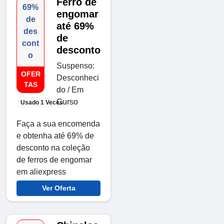
Ferro de
69%
engomar
de
até 69%
des
de
cont
desconto
o
Suspenso:
OFER
Desconheci
TAS
do / Em
Curso
Usado 1 Veces
Faça a sua encomenda
e obtenha até 69% de
desconto na coleção
de ferros de engomar
em aliexpress
Ver Oferta