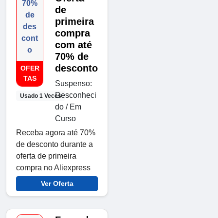
70%
de
de
primeira
des
compra
cont
com até
o
70% de
desconto
OFER
TAS
Suspenso:
Desconheci
Usado 1 Veces
do / Em
Curso
Receba agora até 70%
de desconto durante a
oferta de primeira
compra no Aliexpress
Ver Oferta