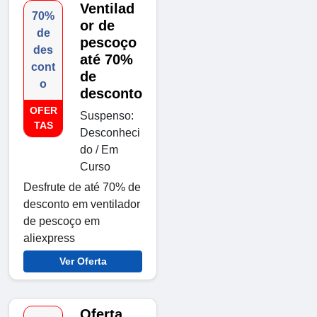
Ventilad
70%
or de
de
pescoço
des
até 70%
cont
de
o
desconto
OFER
Suspenso:
TAS
Desconheci
do / Em
Curso
Desfrute de até 70% de
desconto em ventilador
de pescoço em
aliexpress
Ver Oferta
Oferta