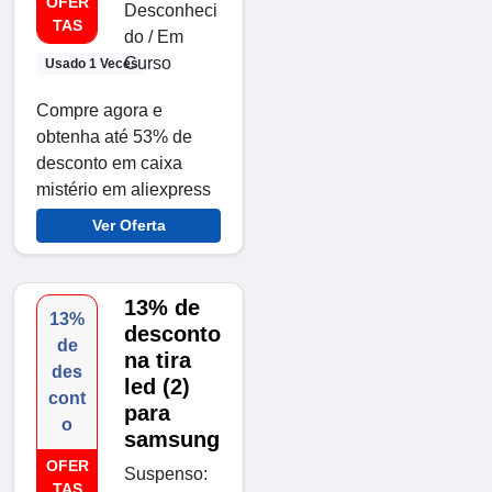
OFER
Desconheci
TAS
do / Em
Curso
Usado 1 Veces
Compre agora e
obtenha até 53% de
desconto em caixa
mistério em aliexpress
Ver Oferta
13% de
13%
desconto
de
na tira
des
led (2)
cont
para
o
samsung
OFER
Suspenso:
TAS