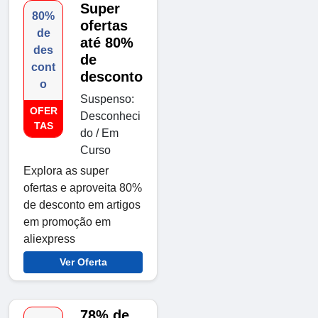
Super
80%
ofertas
de
até 80%
des
de
cont
desconto
o
Suspenso:
OFER
Desconheci
TAS
do / Em
Curso
Explora as super
ofertas e aproveita 80%
de desconto em artigos
em promoção em
aliexpress
Ver Oferta
78% de