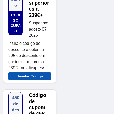
superior
o
es a
239€+
CÓDI
GO
Suspenso:
CUPÃ
agosto 07,
O
2026
Insira o código de
desconto e obtenha
30€ de desconto em
gastos superiores a
239€+ no aliexpress
Revelar Código
Código
45€
de
de
cupom
des
de 45€