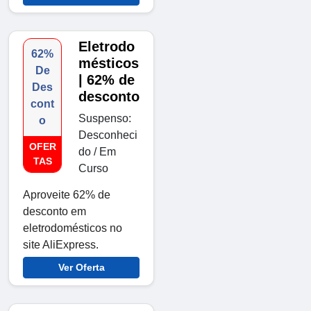
Eletrodo
62%
mésticos
De
| 62% de
Des
desconto
cont
Suspenso:
o
Desconheci
OFER
do / Em
TAS
Curso
Aproveite 62% de
desconto em
eletrodomésticos no
site AliExpress.
Ver Oferta