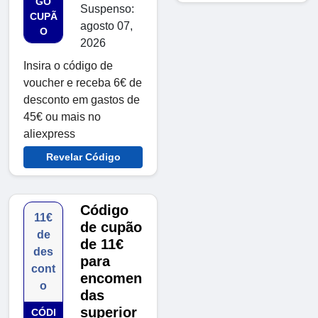
GO
Suspenso:
CUPÃ
agosto 07,
O
2026
Insira o código de
voucher e receba 6€ de
desconto em gastos de
45€ ou mais no
aliexpress
Revelar Código
Código
11€
de cupão
de
de 11€
des
para
cont
encomen
o
das
superior
CÓDI