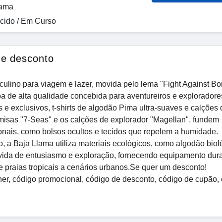
lama
ido / Em Curso
de desconto
lino para viagem e lazer, movida pelo lema "Fight Against Bo
pa de alta qualidade concebida para aventureiros e exploradore
 exclusivos, t-shirts de algodão Pima ultra-suaves e calções 
misas "7-Seas" e os calções de explorador "Magellan", fundem
ionais, como bolsos ocultos e tecidos que repelem a humidade.
, a Baja Llama utiliza materiais ecológicos, como algodão biol
de vida de entusiasmo e exploração, fornecendo equipamento dur
 praias tropicais a cenários urbanos.Se quer um desconto!
er, código promocional, código de desconto, código de cupão, 