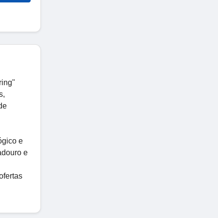
ring"
s,
de
ógico e
adouro e
ofertas