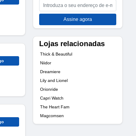
Assine agora
Lojas relacionadas
Thick & Beautiful
go
Niidor
Dreamiere
Lily and Lionel
Orionride
Capri Watch
The Heart Fam
Magcomsen
go