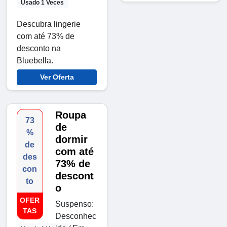
Usado 1 Veces
Descubra lingerie
com até 73% de
desconto na
Bluebella.
Ver Oferta
Roupa
73
de
%
dormir
de
com até
des
73% de
con
descont
to
o
OFER
Suspenso:
TAS
Desconhec