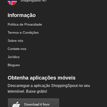
Shoppingspout NO
Informação
Política de Privacidade
Termos e Condições
Sobre nós
Contate-nos
Jurídico
Blogues
Obtenha aplicações móveis
Descarregue a aplicação ShoppingSpout no seu
telemóvel. Baixe grátis!