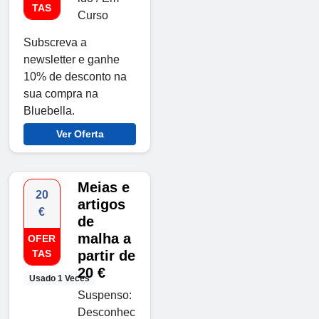
TAS
Curso
Subscreva a
newsletter e ganhe
10% de desconto na
sua compra na
Bluebella.
Ver Oferta
Meias e
20
artigos
€
de
malha a
OFER
TAS
partir de
20 €
Usado 1 Veces
Suspenso:
Desconhec