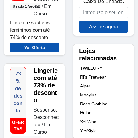
Caixa De Entrada.
ido / Em
Usado 1 Veces
Curso
Encontre soutiens
Assine agora
femininos com até
74% de desconto.
Ver Oferta
Lojas
relacionadas
TWILLORY
Lingerie
73
Rj's Pretwear
com até
%
73% de
Aiper
de
descont
Mooyius
des
o
con
Roco Clothing
Suspenso:
to
Huion
Desconhec
SelfWho
OFER
ido / Em
TAS
YesStyle
Curso