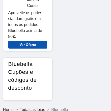
Curso
Aproveite os portes
standard grátis em
todos os pedidos
Bluebella acima de
80€.
Ver Oferta
Bluebella
Cupões e
códigos de
desconto
Home
Todas as lojas
Bluebella