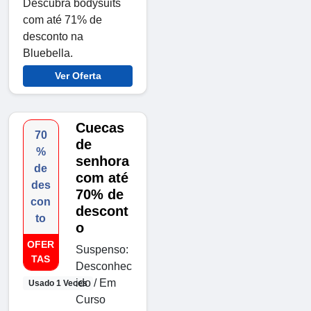
Descubra bodysuits
com até 71% de
desconto na
Bluebella.
Ver Oferta
Cuecas
70
de
%
senhora
de
com até
des
70% de
con
descont
to
o
OFER
Suspenso:
TAS
Desconhec
ido / Em
Usado 1 Veces
Curso