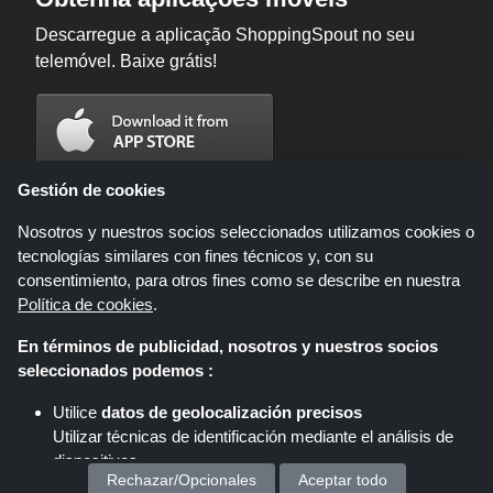
Descarregue a aplicação ShoppingSpout no seu
telemóvel. Baixe grátis!
Gestión de cookies
Nosotros y nuestros socios seleccionados utilizamos cookies o
tecnologías similares con fines técnicos y, con su
consentimiento, para otros fines como se describe en nuestra
Política de cookies
.
En términos de publicidad, nosotros y nuestros socios
seleccionados podemos :
Shoppingspout.com/pt é um site que oferece ofertas, descontos e cupões;
estas ofertas estão disponíveis através de diversas redes de afiliados.
Utilice
datos de geolocalización precisos
Shoppingspout.com/pt ou a sua equipa não se envolvem quando realiza
Utilizar técnicas de identificación mediante el análisis de
uma compra através destes links. Shoppingspout.com/pt recebe
comissões exclusivamente através destes links/ofertas.
dispositivos.
Copyright © 2026 ShoppingSpout. Todos os direitos reservados.
Rechazar/Opcionales
Aceptar todo
Almacenar y/o acceder a información en un dispositivo