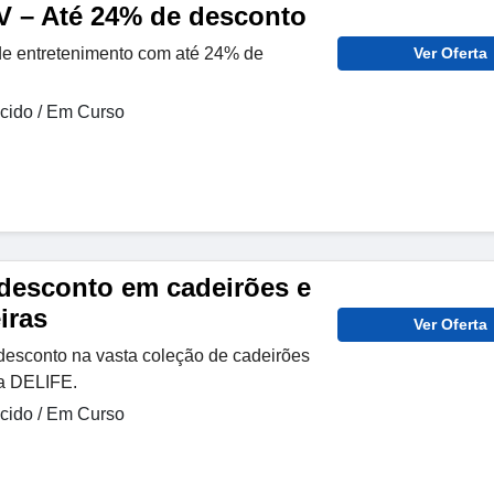
V – Até 24% de desconto
e entretenimento com até 24% de
Ver Oferta
ido / Em Curso
 desconto em cadeirões e
iras
Ver Oferta
esconto na vasta coleção de cadeirões
na DELIFE.
ido / Em Curso