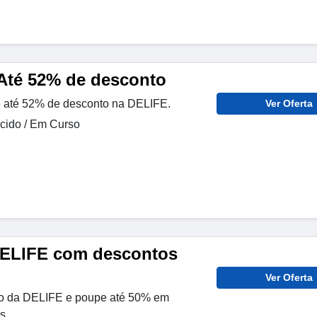
 Até 52% de desconto
e até 52% de desconto na DELIFE.
Ver Oferta
ido / Em Curso
DELIFE com descontos
Ver Oferta
ção da DELIFE e poupe até 50% em
s.