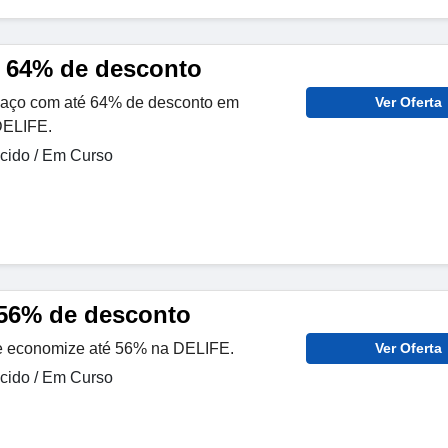
é 64% de desconto
paço com até 64% de desconto em
Ver Oferta
DELIFE.
ido / Em Curso
56% de desconto
e economize até 56% na DELIFE.
Ver Oferta
ido / Em Curso