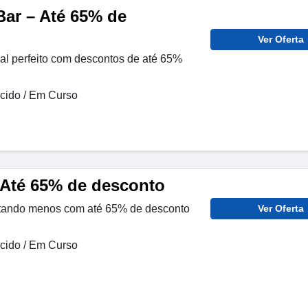
Bar – Até 65% de
Ver Oferta
ial perfeito com descontos de até 65%
ido / Em Curso
 Até 65% de desconto
stando menos com até 65% de desconto
Ver Oferta
ido / Em Curso