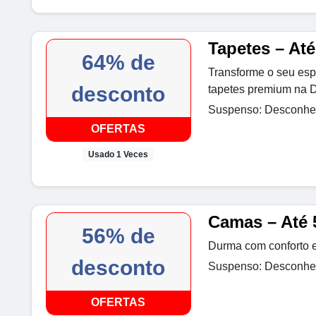
Tapetes – At
64% de
Transforme o seu es
desconto
tapetes premium na 
Suspenso: Desconhec
OFERTAS
Usado 1 Veces
Camas – Até 
56% de
Durma com conforto 
desconto
Suspenso: Desconhec
OFERTAS