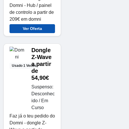
Domni - Hub / painel
de controlo a partir de
209€ em domni
Ver Oferta
Dongle
Z-Wave
a partir
Usado 1 Veces
de
54,90€
Suspenso:
Desconhec
ido / Em
Curso
Faz já o teu pedido do
Domni - dongle Z-