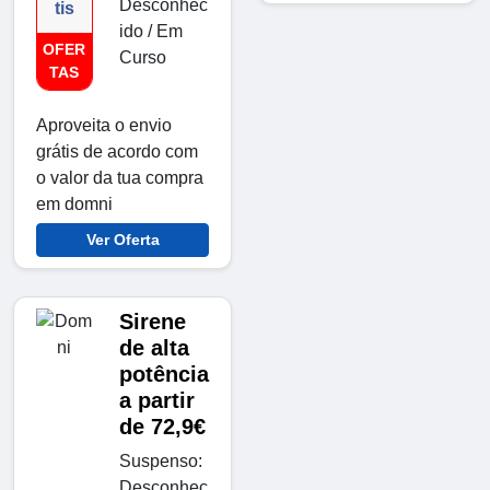
Desconhec
tis
ido / Em
OFER
Curso
TAS
Aproveita o envio
grátis de acordo com
o valor da tua compra
em domni
Ver Oferta
Sirene
de alta
potência
a partir
de 72,9€
Suspenso:
Desconhec