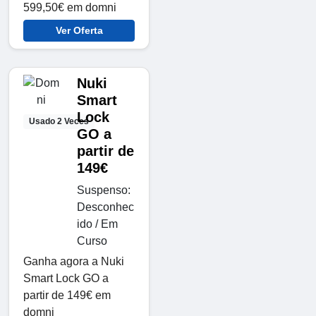
599,50€ em domni
Ver Oferta
Nuki
Smart
Lock
Usado 2 Veces
GO a
partir de
149€
Suspenso:
Desconhec
ido / Em
Curso
Ganha agora a Nuki
Smart Lock GO a
partir de 149€ em
domni