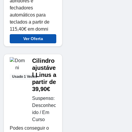
abridores e
fechadores
automáticos para
teclados a partir de
115,40€ em domni
Ver Oferta
Cilindro
ajustáve
l Linus a
Usado 1 Veces
partir de
39,90€
Suspenso:
Desconhec
ido / Em
Curso
Podes conseguir o