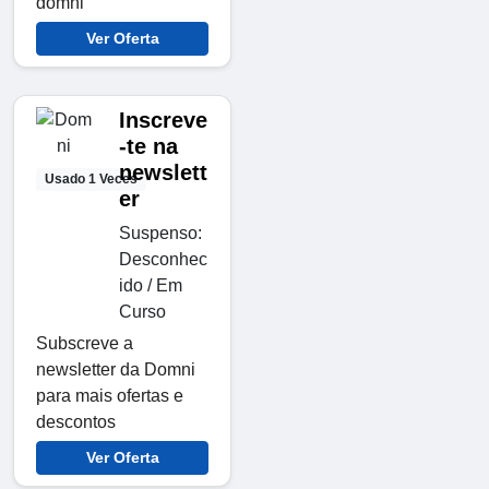
domni
Ver Oferta
Inscreve
-te na
newslett
Usado 1 Veces
er
Suspenso:
Desconhec
ido / Em
Curso
Subscreve a
newsletter da Domni
para mais ofertas e
descontos
Ver Oferta