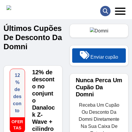
Últimos Cupões
De Desconto Da
Domni
Enviar cupão
12% de
12
descont
Nunca Perca Um
%
o no
Cupão Da
de
conjunt
Domni
des
o
con
Receba Um Cupão
Danaloc
to
Ou Desconto Da
k Z-
Domni Diretamente
Wave +
OFER
Na Sua Caixa De
TAS
cilindro