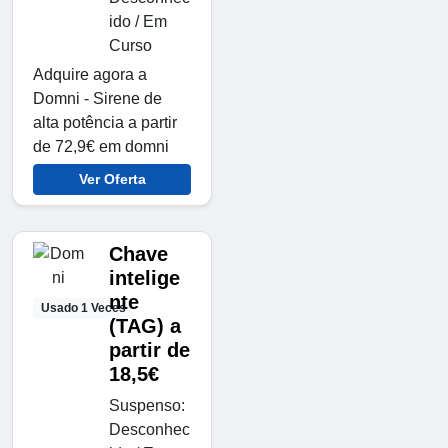
ido / Em
Curso
Adquire agora a
Domni - Sirene de
alta potência a partir
de 72,9€ em domni
Ver Oferta
Chave
intelige
nte
Usado 1 Veces
(TAG) a
partir de
18,5€
Suspenso:
Desconhec