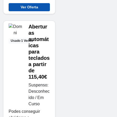
Ver Oferta
Abertur
as
automát
Usado 1 Veces
icas
para
teclados
a partir
de
115,40€
Suspenso:
Desconhec
ido / Em
Curso
Podes conseguir