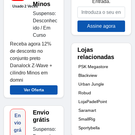
Entrada.
Minos
Usado 2 Veces
Suspenso:
Desconhec
Assine agora
ido / Em
Curso
Receba agora 12%
Lojas
de desconto no
relacionadas
conjunto preto
Danalock Z-Wave +
PSK Megastore
cilindro Minos em
Blackview
domni
Urban Jungle
Ver Oferta
Robud
LojaPadelPoint
Saramart
Envio
En
grátis
SmallRig
vio
Sportybella
Suspenso:
grá