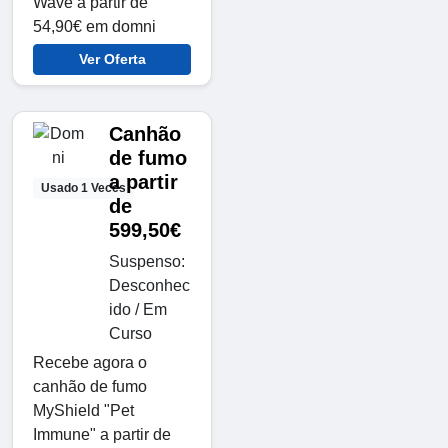
Wave a partir de
54,90€ em domni
Ver Oferta
Canhão
de fumo
a partir
Usado 1 Veces
de
599,50€
Suspenso:
Desconhec
ido / Em
Curso
Recebe agora o
canhão de fumo
MyShield "Pet
Immune" a partir de