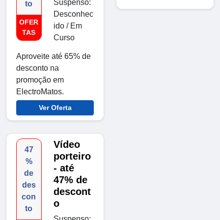
Suspenso:
to
Desconhec
OFER
ido / Em
TAS
Curso
Aproveite até 65% de
desconto na
promoção em
ElectroMatos.
Ver Oferta
Vídeo
47
porteiro
%
- até
de
47% de
des
descont
con
o
to
Suspenso: