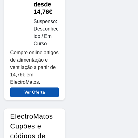
desde
14,76€
Suspenso:
Desconhec
ido / Em
Curso
Compre online artigos
de alimentação e
ventilação a partir de
14,76€ em
ElectroMatos.
Ver Oferta
ElectroMatos
Cupões e
códigos de