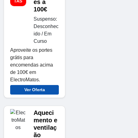
TAS
es a
100€
Suspenso:
Desconhec
ido / Em
Curso
Aproveite os portes
grátis para
encomendas acima
de 100€ em
ElectroMatos.
Ver Oferta
Aqueci
mento e
ventilaç
ão