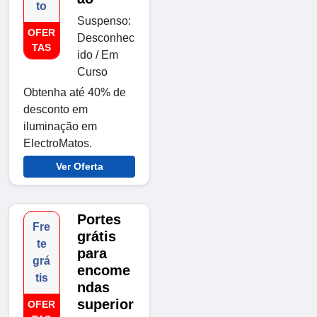
to
Suspenso:
OFER
Desconhec
TAS
ido / Em
Curso
Obtenha até 40% de
desconto em
iluminação em
ElectroMatos.
Ver Oferta
Portes
Fre
grátis
te
para
grá
encome
tis
ndas
superior
OFER