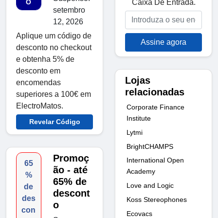
Caixa De Entrada.
O
setembro
12, 2026
Aplique um código de
Assine agora
desconto no checkout
e obtenha 5% de
desconto em
Lojas
encomendas
relacionadas
superiores a 100€ em
ElectroMatos.
Corporate Finance
Institute
Revelar Código
Lytmi
BrightCHAMPS
Promoç
International Open
65
ão - até
Academy
%
65% de
Love and Logic
de
descont
des
Koss Stereophones
o
con
Ecovacs