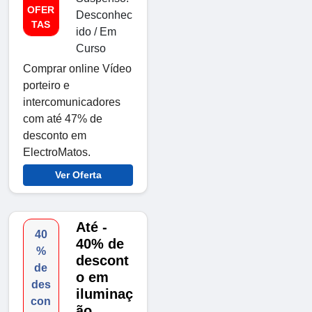
OFER
Desconhec
TAS
ido / Em
Curso
Comprar online Vídeo
porteiro e
intercomunicadores
com até 47% de
desconto em
ElectroMatos.
Ver Oferta
Até -
40
40% de
%
descont
de
o em
des
iluminaç
con
ão