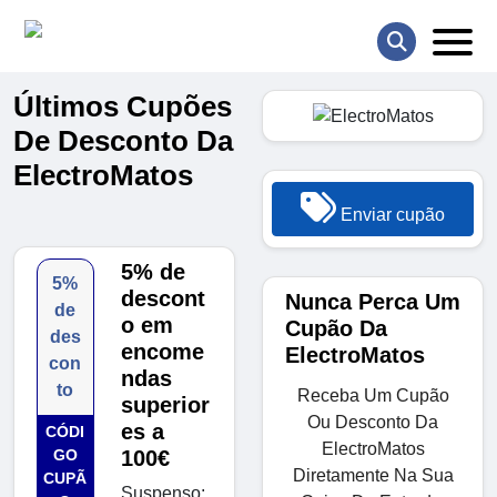
Últimos Cupões
De Desconto Da
ElectroMatos
Enviar cupão
5% de
5%
descont
Nunca Perca Um
de
o em
Cupão Da
des
encome
ElectroMatos
con
ndas
to
Receba Um Cupão
superior
Ou Desconto Da
es a
CÓDI
ElectroMatos
GO
100€
Diretamente Na Sua
CUPÃ
Suspenso: