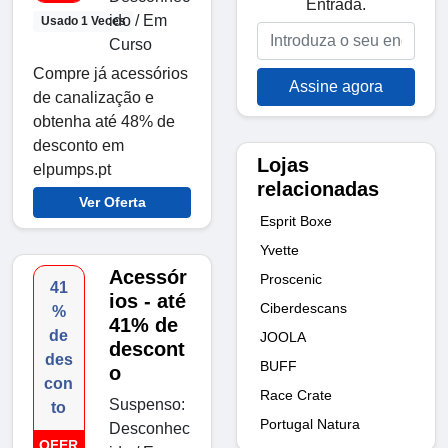
Entrada.
ido / Em
Usado 1 Veces
Curso
Compre já acessórios
Assine agora
de canalização e
obtenha até 48% de
desconto em
Lojas
elpumps.pt
relacionadas
Ver Oferta
Esprit Boxe
Yvette
Acessór
Proscenic
41
ios - até
Ciberdescans
%
41% de
de
JOOLA
descont
des
BUFF
o
con
Race Crate
Suspenso:
to
Portugal Natura
Desconhec
OFER