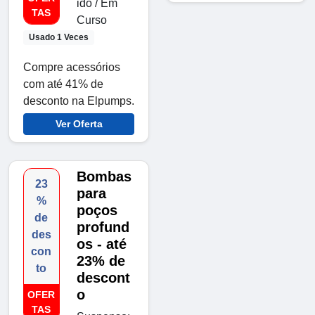
ido / Em
TAS
Curso
Usado 1 Veces
Compre acessórios
com até 41% de
desconto na Elpumps.
Ver Oferta
Bombas
23
para
%
poços
de
profund
des
os - até
con
23% de
to
descont
o
OFER
TAS