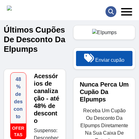
Últimos Cupões
De Desconto Da
Elpumps
Enviar cupão
Acessór
48
ios de
Nunca Perca Um
%
canaliza
Cupão Da
de
ção - até
Elpumps
des
48% de
con
Receba Um Cupão
descont
to
Ou Desconto Da
o
Elpumps Diretamente
OFER
Suspenso:
Na Sua Caixa De
TAS
Desconhec