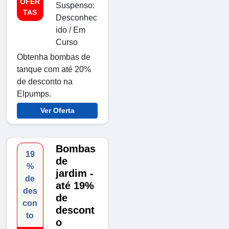
OFER
Suspenso:
TAS
Desconhec
ido / Em
Curso
Obtenha bombas de
tanque com até 20%
de desconto na
Elpumps.
Ver Oferta
Bombas
19
de
%
jardim -
de
até 19%
des
de
con
descont
to
o