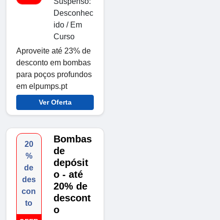
Suspenso:
Desconhec
ido / Em
Curso
Aproveite até 23% de
desconto em bombas
para poços profundos
em elpumps.pt
Ver Oferta
Bombas
20
de
%
depósit
de
o - até
des
20% de
con
descont
to
o