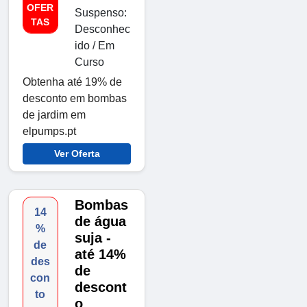
OFER
Suspenso:
TAS
Desconhec
ido / Em
Curso
Obtenha até 19% de
desconto em bombas
de jardim em
elpumps.pt
Ver Oferta
Bombas
14
de água
%
suja -
de
até 14%
des
de
con
descont
to
o