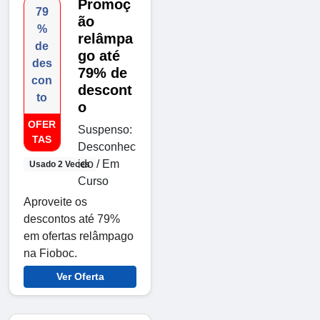
Promoç
79
ão
%
relâmpa
de
go até
des
79% de
con
descont
to
o
OFER
Suspenso:
TAS
Desconhec
ido / Em
Usado 2 Veces
Curso
Aproveite os
descontos até 79%
em ofertas relâmpago
na Fioboc.
Ver Oferta