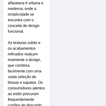
alfaiataria é urbana e
moderna, onde a
simplicidade se
encontra com o
conceito de design
funcional.
As texturas subtis e
os acabamentos
refinados realçam
realmente o design,
que combina
facilmente com uma
vasta seleção de
blusas e sapatos. Os
consumidores atentos
ao estilo procuram
frequentemente
cupões de desconto