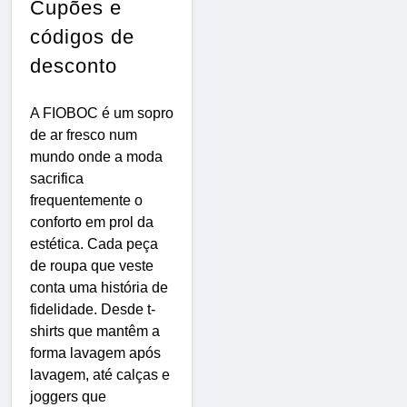
Cupões e
códigos de
desconto
A FIOBOC é um sopro
de ar fresco num
mundo onde a moda
sacrifica
frequentemente o
conforto em prol da
estética. Cada peça
de roupa que veste
conta uma história de
fidelidade. Desde t-
shirts que mantêm a
forma lavagem após
lavagem, até calças e
joggers que