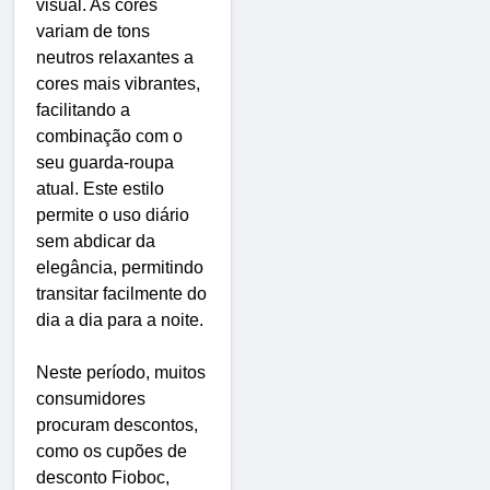
visual. As cores
variam de tons
neutros relaxantes a
cores mais vibrantes,
facilitando a
combinação com o
seu guarda-roupa
atual. Este estilo
permite o uso diário
sem abdicar da
elegância, permitindo
transitar facilmente do
dia a dia para a noite.
Neste período, muitos
consumidores
procuram descontos,
como os cupões de
desconto Fioboc,