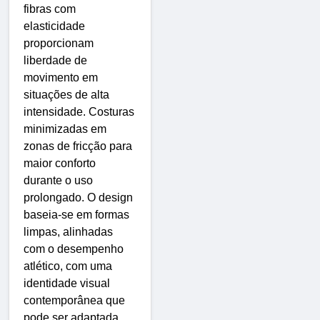
fibras com
elasticidade
proporcionam
liberdade de
movimento em
situações de alta
intensidade. Costuras
minimizadas em
zonas de fricção para
maior conforto
durante o uso
prolongado. O design
baseia-se em formas
limpas, alinhadas
com o desempenho
atlético, com uma
identidade visual
contemporânea que
pode ser adaptada