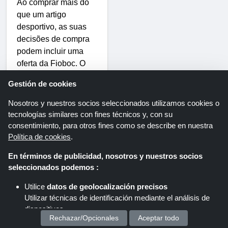
Ao comprar mais do
que um artigo
desportivo, as suas
decisões de compra
podem incluir uma
oferta da Fioboc. O
grupo demonstra
Gestión de cookies
como a versatilidade
de estilo de vida pode
Nosotros y nuestros socios seleccionados utilizamos cookies o
ser incorporada em
tecnologías similares con fines técnicos y, con su
roupas técnicas,
consentimiento, para otros fines como se describe en nuestra
permitindo ao
Política de cookies
.
utilizador transitar
En términos de publicidad, nosotros y nuestros socios
facilmente de um
seleccionados podemos :
estado de treino para
um ambiente
Utilice
datos de geolocalización precisos
quotidiano sem ter de
Utilizar técnicas de identificación mediante el análisis de
dispositivos.
trocar completamente
Rechazar/Opcionales
Aceptar todo
Almacenar y/o acceder a información en un dispositivo
de roupa.