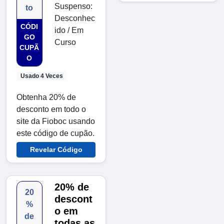
Suspenso:
to
Desconhec
CÓDI
ido / Em
GO
Curso
CUPÃ
O
Usado 4 Veces
Obtenha 20% de
desconto em todo o
site da Fioboc usando
este código de cupão.
Revelar Código
20% de
20
descont
%
o em
de
todas as