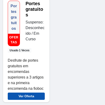
Portes
Por
gratuito
tes
s
gra
Suspenso:
tuit
Desconhec
os
ido / Em
OFER
Curso
TAS
Usado 1 Veces
Desfrute de portes
gratuitos em
encomendas
superiores a 3 artigos
e na primeira
encomenda na fioboc
Ver Oferta