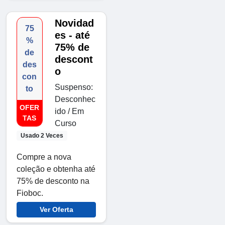
Novidad
75
es - até
%
75% de
de
descont
des
o
con
Suspenso:
to
Desconhec
OFER
ido / Em
TAS
Curso
Usado 2 Veces
Compre a nova
coleção e obtenha até
75% de desconto na
Fioboc.
Ver Oferta