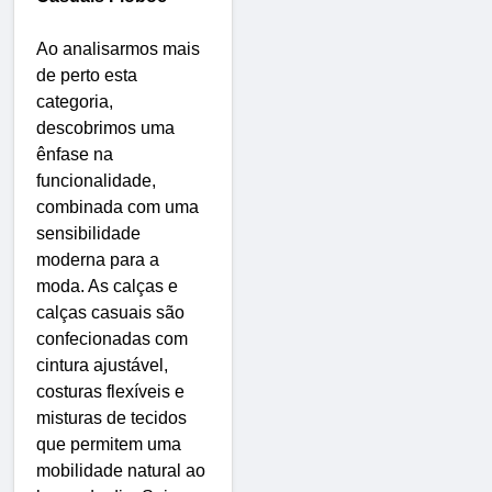
Ao analisarmos mais
de perto esta
categoria,
descobrimos uma
ênfase na
funcionalidade,
combinada com uma
sensibilidade
moderna para a
moda. As calças e
calças casuais são
confecionadas com
cintura ajustável,
costuras flexíveis e
misturas de tecidos
que permitem uma
mobilidade natural ao