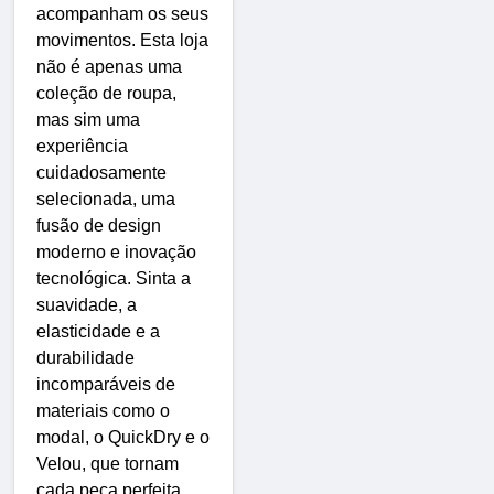
acompanham os seus
movimentos. Esta loja
não é apenas uma
coleção de roupa,
mas sim uma
experiência
cuidadosamente
selecionada, uma
fusão de design
moderno e inovação
tecnológica. Sinta a
suavidade, a
elasticidade e a
durabilidade
incomparáveis ​​de
materiais como o
modal, o QuickDry e o
Velou, que tornam
cada peça perfeita