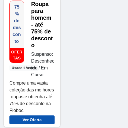
Roupa
75
para
%
homem
de
- até
des
75% de
con
descont
to
o
OFER
Suspenso:
TAS
Desconhec
ido / Em
Usado 1 Veces
Curso
Compre uma vasta
coleção das melhores
roupas e obtenha até
75% de desconto na
Fioboc.
Ver Oferta