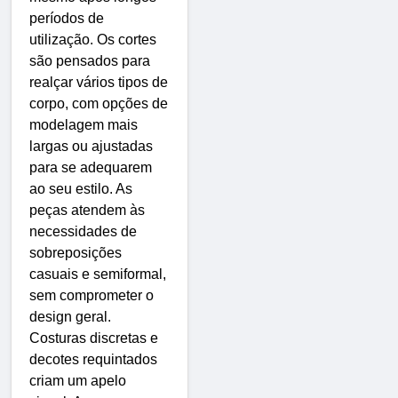
períodos de
utilização. Os cortes
são pensados ​​para
realçar vários tipos de
corpo, com opções de
modelagem mais
largas ou ajustadas
para se adequarem
ao seu estilo. As
peças atendem às
necessidades de
sobreposições
casuais e semiformal,
sem comprometer o
design geral.
Costuras discretas e
decotes requintados
criam um apelo