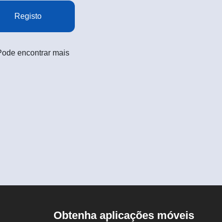
Registo
 Pode encontrar mais
Obtenha aplicações móveis