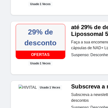
Usado 1 Veces
até 29% de 
29% de
Lipossomal 
desconto
Faça a sua encomend
cápsulas de NAD+ L
OFERTAS
Suspenso: Desconhec
Usado 1 Veces
Subscreva a 
Usado 1 Veces
Subscreva a newslette
descontos
Suspenso: Desconhec