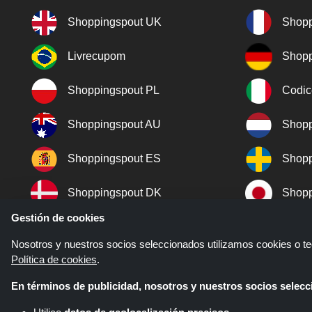
Shoppingspout UK
Shopp
Livrecupom
Shopp
Shoppingspout PL
Codic
Shoppingspout AU
Shopp
Shoppingspout ES
Shopp
Shoppingspout DK
Shopp
Gestión de cookies
Shoppingspout KR
Shopp
Nosotros y nuestros socios seleccionados utilizamos cookies o tec
Política de cookies
.
Shoppingspout NO
En términos de publicidad, nosotros y nuestros socios sele