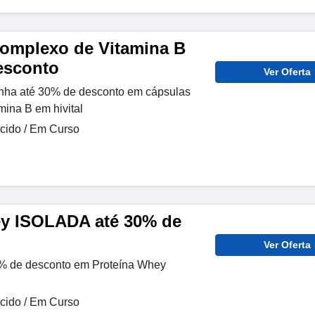
omplexo de Vitamina B
esconto
Ver Oferta
nha até 30% de desconto em cápsulas
ina B em hivital
ido / Em Curso
ey ISOLADA até 30% de
Ver Oferta
% de desconto em Proteína Whey
ido / Em Curso