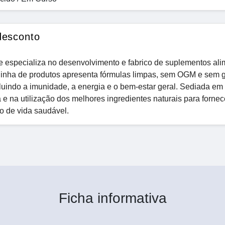
desconto
e especializa no desenvolvimento e fabrico de suplementos ali
a linha de produtos apresenta fórmulas limpas, sem OGM e sem g
cluindo a imunidade, a energia e o bem-estar geral. Sediada em
 e na utilização dos melhores ingredientes naturais para fornec
lo de vida saudável.
Ficha informativa