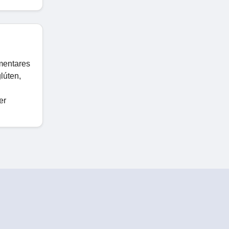
mentares
lúten,
er