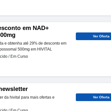
desconto em NAD+
500mg
Ver Oferta
a e obtenha até 29% de desconto em
ipossomal 500mg em HIVITAL
ido / Em Curso
newsletter
r da hivital para mais ofertas e
Ver Oferta
ido / Em Curso