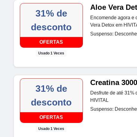
Aloe Vera De
31% de
Encomende agora e o
desconto
Vera Detox em HIVIT
Suspenso: Desconhec
OFERTAS
Usado 1 Veces
Creatina 300
31% de
Desfrute de até 31%
desconto
HIVITAL
Suspenso: Desconhec
OFERTAS
Usado 1 Veces