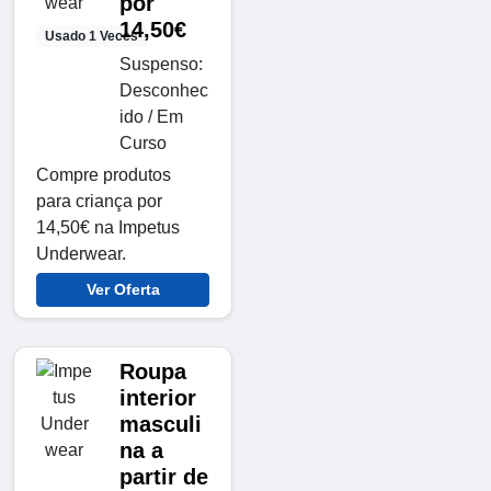
por
14,50€
Usado 1 Veces
Suspenso:
Desconhec
ido / Em
Curso
Compre produtos
para criança por
14,50€ na Impetus
Underwear.
Ver Oferta
Roupa
interior
masculi
na a
partir de