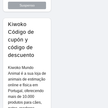
Suspenso
Kiwoko
Código de
cupón y
código de
descuento
Kiwoko Mundo
Animal é a sua loja de
animais de estimação
online e física em
Portugal, oferecendo
mais de 10.000
produtos para cães,