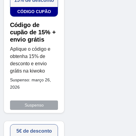
15% de desconto
CÓDIGO CUPÃO
Código de
cupão de 15% +
envio grátis
Aplique o código e
obtenha 15% de
desconto e envio
grátis na kiwoko
Suspenso: março 26,
2026
Suspenso
5€ de desconto