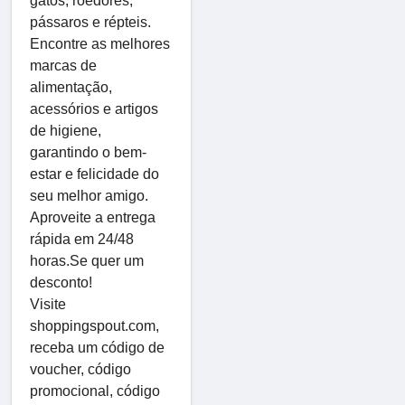
gatos, roedores,
pássaros e répteis.
Encontre as melhores
marcas de
alimentação,
acessórios e artigos
de higiene,
garantindo o bem-
estar e felicidade do
seu melhor amigo.
Aproveite a entrega
rápida em 24/48
horas.Se quer um
desconto!
Visite
shoppingspout.com,
receba um código de
voucher, código
promocional, código