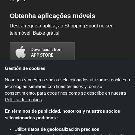
Obtenha aplicações móveis
Descarregue a aplicação ShoppingSpout no seu
telemóvel. Baixe grátis!
Gestión de cookies
Nosotros y nuestros socios seleccionados utilizamos cookies o
tecnologías similares con fines técnicos y, con su
consentimiento, para otros fines como se describe en nuestra
Política de cookies
.
En términos de publicidad, nosotros y nuestros socios
seleccionados podemos :
Shoppingspout.com/pt é um site que oferece ofertas, descontos e cupões;
estas ofertas estão disponíveis através de diversas redes de afiliados.
Utilice
datos de geolocalización precisos
Shoppingspout.com/pt ou a sua equipa não se envolvem quando realiza