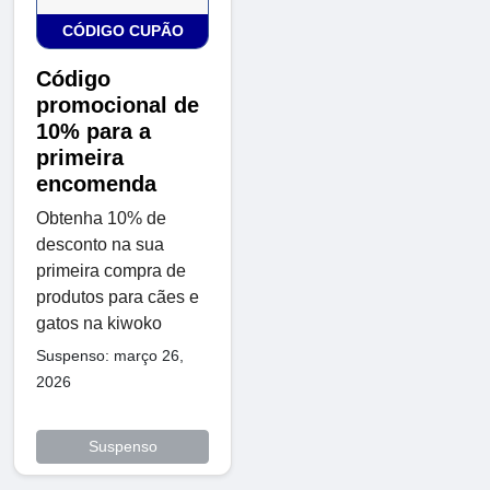
CÓDIGO CUPÃO
Código
promocional de
10% para a
primeira
encomenda
Obtenha 10% de
desconto na sua
primeira compra de
produtos para cães e
gatos na kiwoko
Suspenso: março 26,
2026
Suspenso