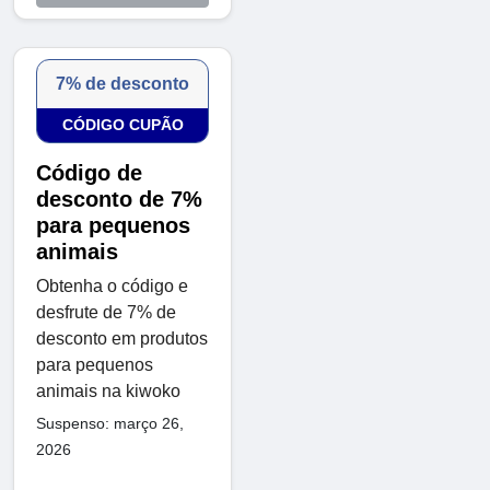
7% de desconto
CÓDIGO CUPÃO
Código de
desconto de 7%
para pequenos
animais
Obtenha o código e
desfrute de 7% de
desconto em produtos
para pequenos
animais na kiwoko
Suspenso: março 26,
2026