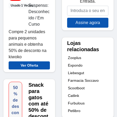
Entrada.
Suspenso:
Usado 1 Veces
Desconhec
ido / Em
Assine agora
Curso
Compre 2 unidades
para pequenos
Lojas
animais e obtenha
relacionadas
50% de desconto na
kiwoko
Zooplus
Expondo
Ver Oferta
Liebesgut
Farmacia Soccavo
Snack
50
Scootboot
para
%
Catlink
gatos
de
com até
Furbulous
des
50% de
Petlibro
con
descont