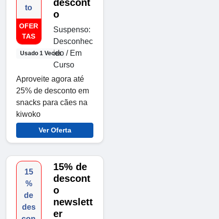
descont
to
o
OFER
Suspenso:
TAS
Desconhec
ido / Em
Usado 1 Veces
Curso
Aproveite agora até
25% de desconto em
snacks para cães na
kiwoko
Ver Oferta
15% de
15
descont
%
o
de
newslett
des
er
con