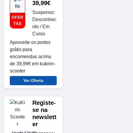
39,99€
tis
Suspenso:
OFER
Desconhec
TAS
ido / Em
Curso
Aproveite os portes
grátis para
encomendas acima
de 39,99€ em kukirin-
scooter
Ver Oferta
Registe-
se na
newslett
er
Usado 4 Veces