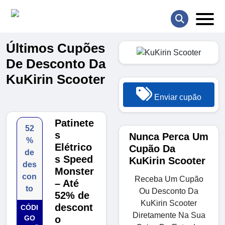
Últimos Cupões
De Desconto Da
KuKirin Scooter
Enviar cupão
Patinete
52
s
Nunca Perca Um
%
Elétrico
Cupão Da
de
s Speed ​​
KuKirin Scooter
des
Monster
con
Receba Um Cupão
– Até
to
Ou Desconto Da
52% de
KuKirin Scooter
descont
CÓDI
Diretamente Na Sua
GO
o