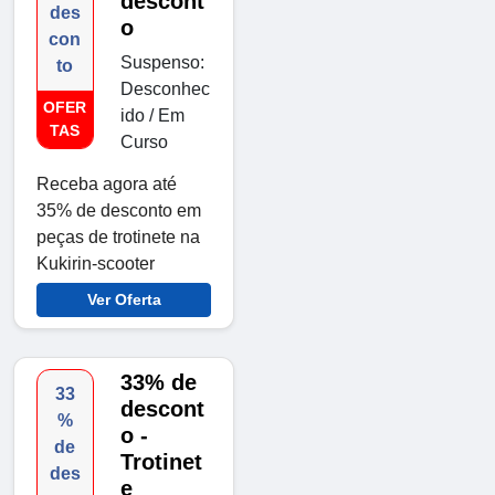
descont
des
o
con
Suspenso:
to
Desconhec
OFER
ido / Em
TAS
Curso
Receba agora até
35% de desconto em
peças de trotinete na
Kukirin-scooter
Ver Oferta
33% de
33
descont
%
o -
de
Trotinet
des
e