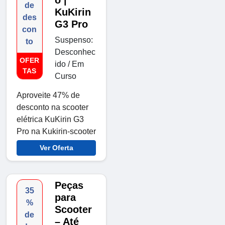
de
KuKirin
des
G3 Pro
con
Suspenso:
to
Desconhec
OFER
ido / Em
TAS
Curso
Aproveite 47% de
desconto na scooter
elétrica KuKirin G3
Pro na Kukirin-scooter
Ver Oferta
Peças
35
para
%
Scooter
de
– Até