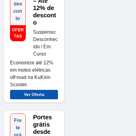
– Até
des
12% de
con
descont
to
o
OFER
Suspenso:
TAS
Desconhec
ido / Em
Curso
Economize até 12%
em motos elétricas
off-road na KuKirin
Scooter.
Ver Oferta
Portes
Fre
grátis
te
desde
grá