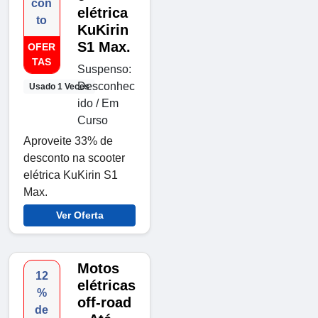
con
elétrica
to
KuKirin
S1 Max.
OFER
TAS
Suspenso:
Desconhec
Usado 1 Veces
ido / Em
Curso
Aproveite 33% de
desconto na scooter
elétrica KuKirin S1
Max.
Ver Oferta
Motos
12
elétricas
%
off-road
de