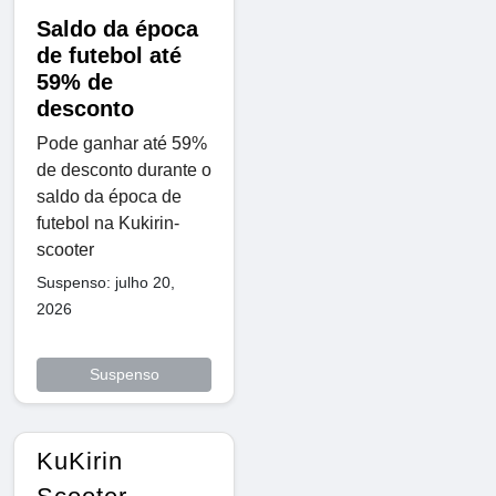
Saldo da época
de futebol até
59% de
desconto
Pode ganhar até 59%
de desconto durante o
saldo da época de
futebol na Kukirin-
scooter
Suspenso: julho 20,
2026
Suspenso
KuKirin