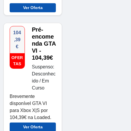
Ver Oferta
Pré-
104
encome
,39
nda GTA
€
VI -
104,39€
OFER
TAS
Suspenso:
Desconhec
ido / Em
Curso
Brevemente
disponível GTA VI
para Xbox X|S por
104,39€ na Loaded.
Ver Oferta