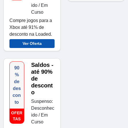
ido / Em
Curso
Compre jogos para a
Xbox até 91% de
desconto na Loaded.
Ver Oferta
Saldos -
90
até 90%
%
de
de
descont
des
o
con
Suspenso:
to
Desconhec
OFER
ido / Em
TAS
Curso