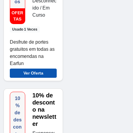
Desconhec
os
ido / Em
OFER
Curso
TAS
Usado 1 Veces
Desfrute de portes
gratuitos em todas as
encomendas na
Earfun
Ver Oferta
10% de
10
descont
%
o na
de
newslett
des
er
con