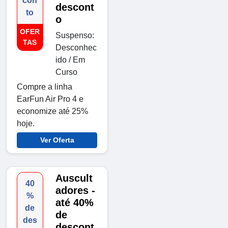
con
descont
to
o
OFER
Suspenso:
TAS
Desconhec
ido / Em
Curso
Compre a linha
EarFun Air Pro 4 e
economize até 25%
hoje.
Ver Oferta
Auscult
40
adores -
%
até 40%
de
de
des
descont