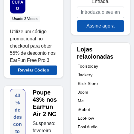
Entrada.
CUPÃ
O
Usado 2 Veces
Assine agora
Utilize um código
promocional no
checkout para obter
Lojas
55% de desconto nos
relacionadas
EarFun Free Pro 3.
Toolstoday
Revelar Código
Jackery
Blick Store
Poupe
Joom
43
43% nos
Me+
%
EarFun
iRobot
de
Air 2 NC
des
EcoFlow
Suspenso:
con
Fosi Audio
fevereiro
to