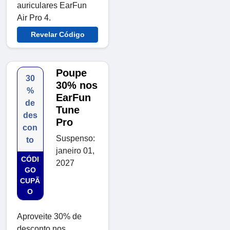
auriculares EarFun
Air Pro 4.
Revelar Código
Poupe
30
30% nos
%
EarFun
de
Tune
des
Pro
con
Suspenso:
to
janeiro 01,
CÓDI
2027
GO
CUPÃ
O
Aproveite 30% de
desconto nos