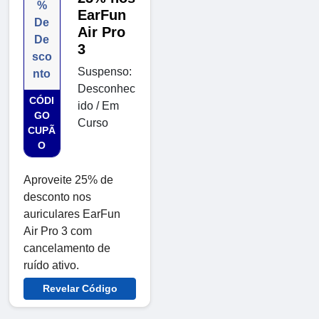
%
EarFun
De
Air Pro
De
3
sco
Suspenso:
nto
Desconhec
CÓDI
ido / Em
GO
Curso
CUPÃ
O
Aproveite 25% de
desconto nos
auriculares EarFun
Air Pro 3 com
cancelamento de
ruído ativo.
Revelar Código