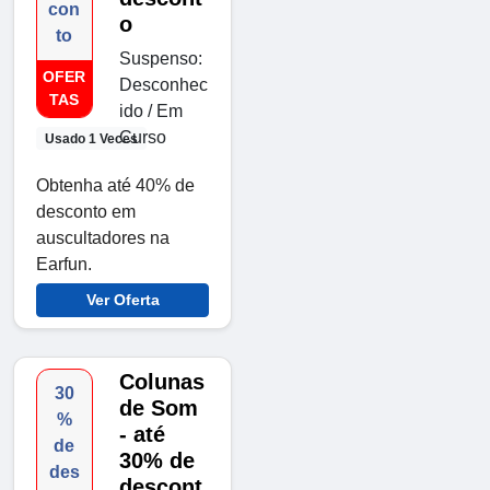
con
o
to
Suspenso:
OFER
Desconhec
TAS
ido / Em
Curso
Usado 1 Veces
Obtenha até 40% de
desconto em
auscultadores na
Earfun.
Ver Oferta
Colunas
30
de Som
%
- até
de
30% de
des
descont