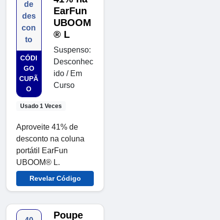
de
EarFun
des
UBOOM
con
® L
to
Suspenso:
CÓDI
Desconhec
GO
ido / Em
CUPÃ
Curso
O
Usado 1 Veces
Aproveite 41% de
desconto na coluna
portátil EarFun
UBOOM® L.
Revelar Código
Poupe