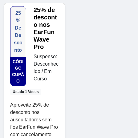
25% de
25
descont
%
o nos
De
EarFun
De
Wave
sco
Pro
nto
Suspenso:
CÓDI
Desconhec
GO
ido / Em
CUPÃ
Curso
O
Usado 1 Veces
Aproveite 25% de
desconto nos
auscultadores sem
fios EarFun Wave Pro
com cancelamento