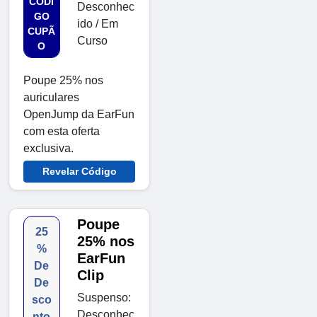
CÓDI
Desconhec
GO
ido / Em
CUPÃ
Curso
O
Poupe 25% nos
auriculares
OpenJump da EarFun
com esta oferta
exclusiva.
Revelar Código
Poupe
25
25% nos
%
EarFun
De
Clip
De
Suspenso:
sco
Desconhec
nto