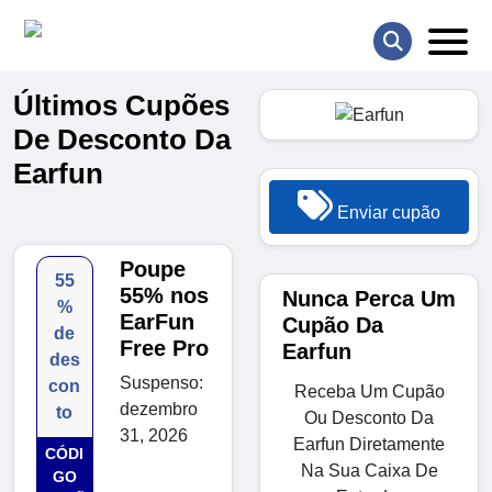
Últimos Cupões
De Desconto Da
Earfun
Enviar cupão
Poupe
55
55% nos
Nunca Perca Um
%
EarFun
Cupão Da
de
Free Pro
Earfun
des
Suspenso:
con
Receba Um Cupão
dezembro
to
Ou Desconto Da
31, 2026
Earfun Diretamente
CÓDI
Na Sua Caixa De
GO