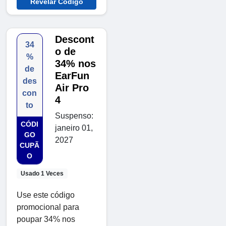
Revelar Código
Descont
34
o de
%
34% nos
de
EarFun
des
Air Pro
con
4
to
Suspenso:
CÓDI
janeiro 01,
GO
2027
CUPÃ
O
Usado 1 Veces
Use este código
promocional para
poupar 34% nos