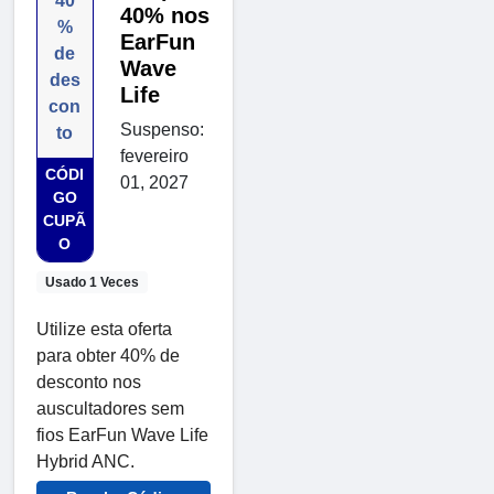
40
40% nos
%
EarFun
de
Wave
des
Life
con
Suspenso:
to
fevereiro
CÓDI
01, 2027
GO
CUPÃ
O
Usado 1 Veces
Utilize esta oferta
para obter 40% de
desconto nos
auscultadores sem
fios EarFun Wave Life
Hybrid ANC.