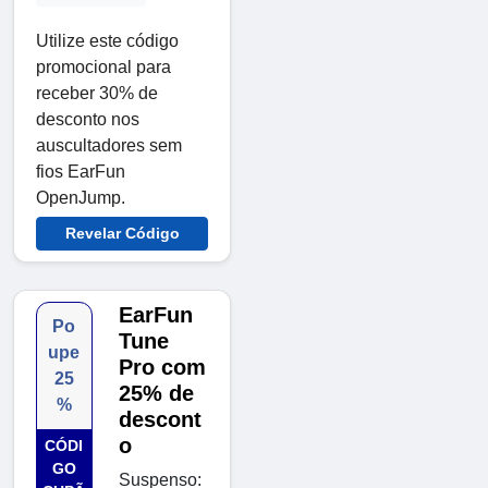
Utilize este código
promocional para
receber 30% de
desconto nos
auscultadores sem
fios EarFun
OpenJump.
Revelar Código
EarFun
Po
Tune
upe
Pro com
25
25% de
%
descont
o
CÓDI
GO
Suspenso: