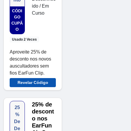
ido / Em
CÓDI
Curso
GO
CUPÃ
O
Usado 2 Veces
Aproveite 25% de
desconto nos novos
auscultadores sem
fios EarFun Clip.
Revelar Código
25% de
25
descont
%
o nos
De
EarFun
De