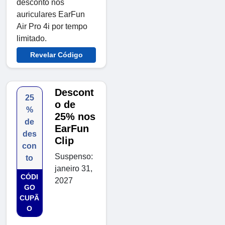
desconto nos
auriculares EarFun
Air Pro 4i por tempo
limitado.
Revelar Código
Descont
25
o de
%
25% nos
de
EarFun
des
Clip
con
Suspenso:
to
janeiro 31,
CÓDI
2027
GO
CUPÃ
O