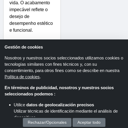
vida. O acabamento
impecável reflete o
desejo de
desempenho estético
e funcional.
Série:
Gestión de cookies
Auscultadores com
Cancelamento Ativo
Nosotros y nuestros socios seleccionados utilizamos cookies o
tecnologías similares con fines técnicos y, con su
de Ruído
consentimiento, para otros fines como se describe en nuestra
Política de cookies
.
O Cancelamento
Ativo de Ruído (ANC)
En términos de publicidad, nosotros y nuestros socios
é uma funcionalidade
seleccionados podemos :
muito solicitada na
Utilice
datos de geolocalización precisos
sociedade ruidosa de
Utilizar técnicas de identificación mediante el análisis de
hoje. Muitas pessoas
dispositivos.
procuram cupões de
Rechazar/Opcionales
Aceptar todo
Almacenar y/o acceder a información en un dispositivo
desconto da EarFun