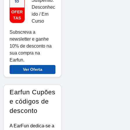
Suspenso:
to
Desconhec
OFER
ido / Em
TAS
Curso
Subscreva a
newsletter e ganhe
10% de desconto na
sua compra na
Earfun.
Ver Oferta
Earfun Cupões
e códigos de
desconto
A EarFun dedica-se a