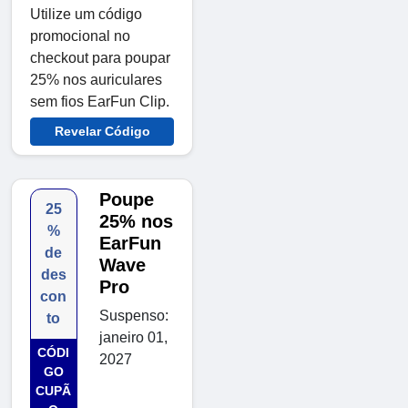
Utilize um código
promocional no
checkout para poupar
25% nos auriculares
sem fios EarFun Clip.
Revelar Código
Poupe
25
25% nos
%
EarFun
de
Wave
des
Pro
con
Suspenso:
to
janeiro 01,
CÓDI
2027
GO
CUPÃ