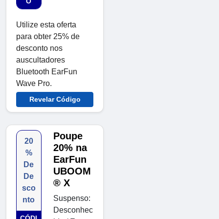
O
Utilize esta oferta
para obter 25% de
desconto nos
auscultadores
Bluetooth EarFun
Wave Pro.
Revelar Código
Poupe
20
20% na
%
EarFun
De
UBOOM
De
® X
sco
Suspenso:
nto
Desconhec
CÓDI