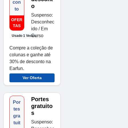
con
o
to
Suspenso:
OFER
Desconhec
TAS
ido / Em
Curso
Usado 1 Veces
Compre a coleção de
colunas e ganhe até
30% de desconto na
Earfun.
Ver Oferta
Portes
Por
gratuito
tes
s
gra
Suspenso:
tuit