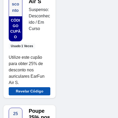
Air S
sco
Suspenso:
nto
Desconhec
CÓDI
ido / Em
GO
Curso
CUPÃ
O
Usado 1 Veces
Utilize este cupão
para obter 25% de
desconto nos
auriculares EarFun
Air S.
Revelar Código
Poupe
25
25% nos