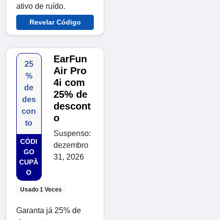
ativo de ruído.
Revelar Código
EarFun
25
Air Pro
%
4i com
de
25% de
des
descont
con
o
to
Suspenso:
CÓDI
dezembro
GO
31, 2026
CUPÃ
O
Usado 1 Veces
Garanta já 25% de