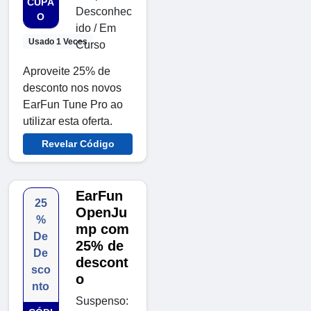
CUPÃ
Desconhec
O
ido / Em
Usado 1 Veces
Curso
Aproveite 25% de
desconto nos novos
EarFun Tune Pro ao
utilizar esta oferta.
Revelar Código
EarFun
25
OpenJu
%
mp com
De
25% de
De
descont
sco
o
nto
Suspenso: