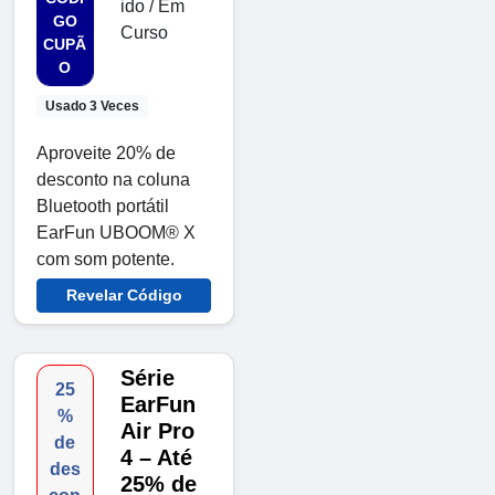
ido / Em
GO
Curso
CUPÃ
O
Usado 3 Veces
Aproveite 20% de
desconto na coluna
Bluetooth portátil
EarFun UBOOM® X
com som potente.
Revelar Código
Série
25
EarFun
%
Air Pro
de
4 – Até
des
25% de