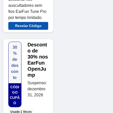
auscultadores sem
fios EarFun Tune Pro
por tempo limitado.
Revelar Código
Descont
30
o de
%
30% nos
de
EarFun
des
OpenJu
con
mp
to
Suspenso:
CÓDI
dezembro
GO
31, 2026
CUPÃ
O
Usado 1 Veces