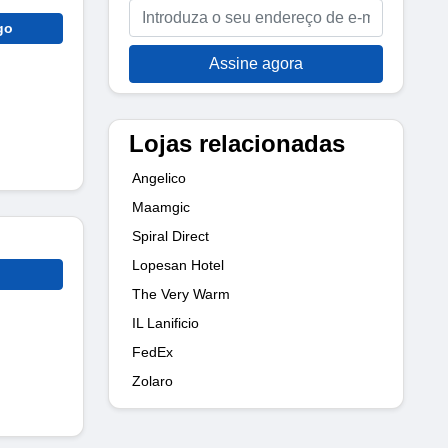
go
Assine agora
Lojas relacionadas
Angelico
Maamgic
Spiral Direct
Lopesan Hotel
The Very Warm
IL Lanificio
FedEx
Zolaro