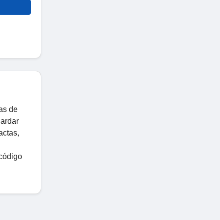
as de
uardar
actas,
 código