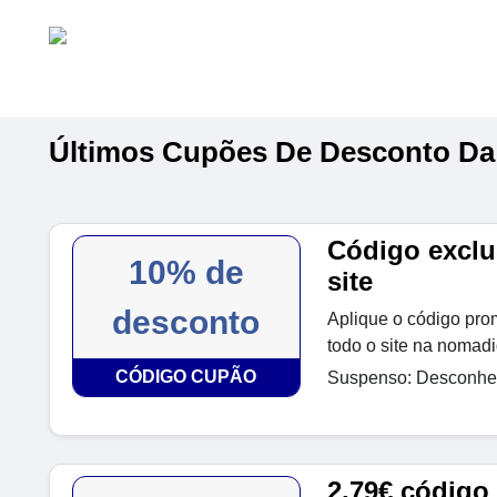
Últimos Cupões De Desconto D
Código exclu
10% de
site
desconto
Aplique o código pr
todo o site na nomad
CÓDIGO CUPÃO
Suspenso: Desconhec
2,79€ código