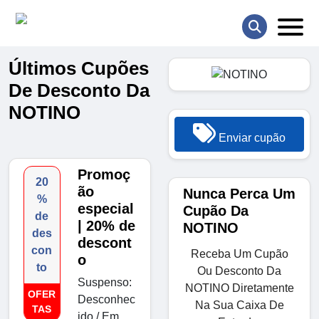
Últimos Cupões
De Desconto Da
NOTINO
Enviar cupão
Promoç
20
ão
Nunca Perca Um
%
especial
Cupão Da
de
| 20% de
NOTINO
des
descont
con
Receba Um Cupão
o
to
Ou Desconto Da
Suspenso:
NOTINO Diretamente
OFER
Desconhec
Na Sua Caixa De
TAS
ido / Em