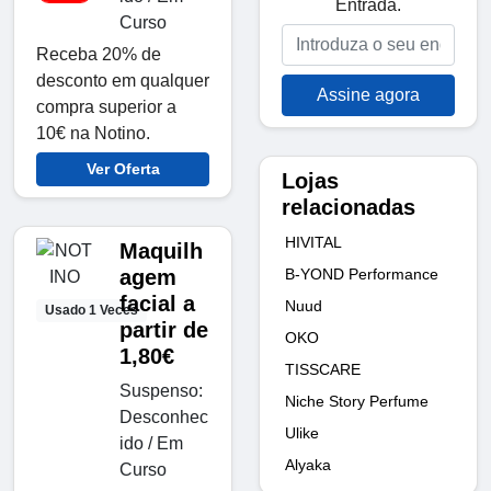
Entrada.
Curso
Receba 20% de
desconto em qualquer
Assine agora
compra superior a
10€ na Notino.
Ver Oferta
Lojas
relacionadas
HIVITAL
Maquilh
B-YOND Performance
agem
facial a
Nuud
Usado 1 Veces
partir de
OKO
1,80€
TISSCARE
Suspenso:
Niche Story Perfume
Desconhec
Ulike
ido / Em
Alyaka
Curso