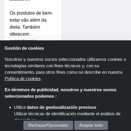
Os produtos de bem-
estar vão além da
dieta. Também
oferecem
aromaterapia,
Gestión de cookies
relaxamento e artigos
funcionais de
Nosotros y nuestros socios seleccionados utilizamos cookies o
cuidados pessoais.
tecnologías similares con fines técnicos y, con su
Quando utilizados de
consentimiento, para otros fines como se describe en nuestra
forma correta e
Política de cookies
.
incorporados na
En términos de publicidad, nosotros y nuestros socios
rotina diária, podem
seleccionados podemos :
ajudar a aumentar o
vigor, a energia e a
Utilice
datos de geolocalización precisos
clareza mental. Com
Utilizar técnicas de identificación mediante el análisis de
a utilização criteriosa
dispositivos.
Rechazar/Opcionales
Aceptar todo
dos cupões da
Almacenar y/o acceder a información en un dispositivo