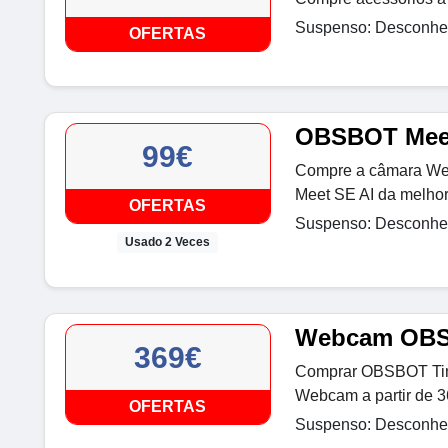
Suspenso: Desconhec
OFERTAS
OBSBOT Meet
99€
Compre a câmara We
Meet SE AI da melhor
OFERTAS
Suspenso: Desconhec
Usado 2 Veces
Webcam OBSB
369€
Comprar OBSBOT Tiny
Webcam a partir de 
OFERTAS
Suspenso: Desconhec