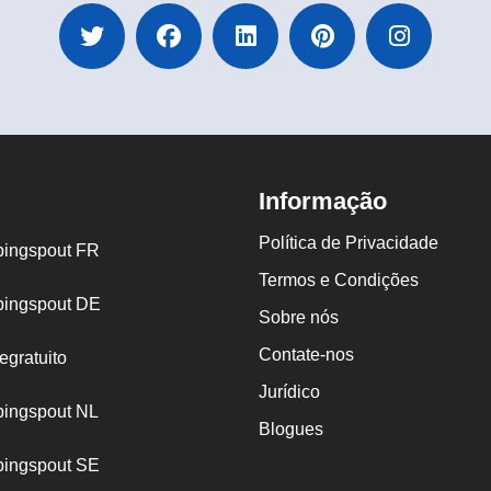
Informação
Política de Privacidade
ingspout FR
Termos e Condições
ingspout DE
Sobre nós
Contate-nos
egratuito
Jurídico
ingspout NL
Blogues
ingspout SE