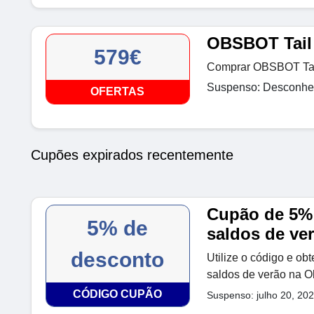
OBSBOT Tail 
579€
Comprar OBSBOT Tail 
Suspenso: Desconhec
OFERTAS
Cupões expirados recentemente
Cupão de 5% 
5% de
saldos de ve
desconto
Utilize o código e ob
saldos de verão na O
CÓDIGO CUPÃO
Suspenso: julho 20, 20