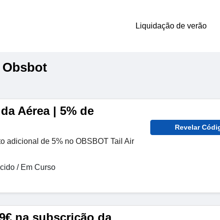
Liquidação de verão
 Obsbot
a Aérea | 5% de
Revelar Códi
o adicional de 5% no OBSBOT Tail Air
ido / Em Curso
9€ na subscrição da