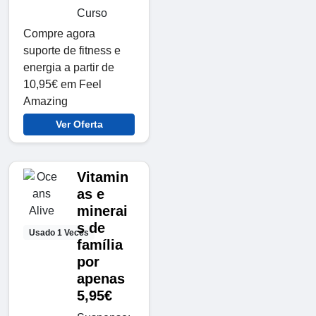
Curso
Compre agora
suporte de fitness e
energia a partir de
10,95€ em Feel
Amazing
Ver Oferta
Vitamin
as e
minerai
s de
Usado 1 Veces
família
por
apenas
5,95€