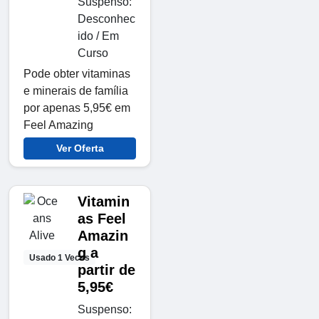
Suspenso:
Desconhec
ido / Em
Curso
Pode obter vitaminas
e minerais de família
por apenas 5,95€ em
Feel Amazing
Ver Oferta
Vitamin
as Feel
Amazin
g a
Usado 1 Veces
partir de
5,95€
Suspenso: