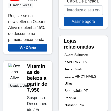
Caixa De Entrada.
Usado 1 Veces
Registe-se na
Assine agora
newsletter da Oceans
Alive e obtenha 15%
de desconto na
primeira encomenda
Lojas
relacionadas
Ver Oferta
Avant Skincare
KABERRYFLS
Vitamin
Terra Quirk
as de
ELLIE VINCY NAILS
beleza a
partir de
Ulike
Usado 1 Veces
7,95€
BeautyJulia PT
Suspenso:
Parkvia
Desconhec
Nutrition Pro
ido / Em