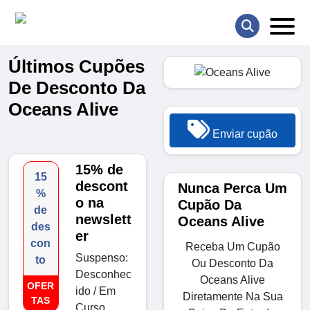
Últimos Cupões
De Desconto Da
Oceans Alive
Enviar cupão
15% de
15
descont
Nunca Perca Um
%
o na
Cupão Da
de
newslett
Oceans Alive
des
er
con
Receba Um Cupão
Suspenso:
to
Ou Desconto Da
Desconhec
Oceans Alive
OFER
ido / Em
Diretamente Na Sua
TAS
Curso