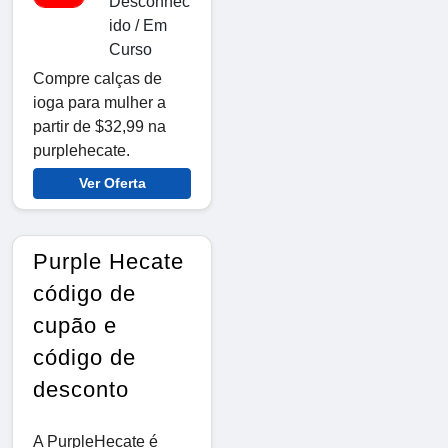
Desconhec
ido / Em
Curso
Compre calças de
ioga para mulher a
partir de $32,99 na
purplehecate.
Ver Oferta
Purple Hecate
código de
cupão e
código de
desconto
A PurpleHecate é