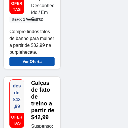
OFER
Desconhec
TAS
ido / Em
Curso
Usado 1 Veces
Compre lindos fatos
de banho para mulher
a partir de $32,99 na
purplehecate.
Ver Oferta
Calças
des
de fato
de
de
$42
treino a
,99
partir de
$42,99
OFER
TAS
Suspenso: