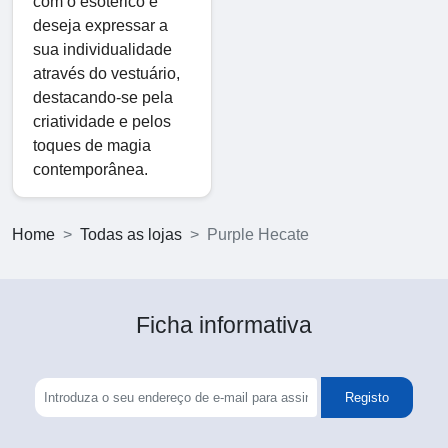
com o esotérico e
deseja expressar a
sua individualidade
através do vestuário,
destacando-se pela
criatividade e pelos
toques de magia
contemporânea.
Home
Todas as lojas
Purple Hecate
Ficha informativa
Registo