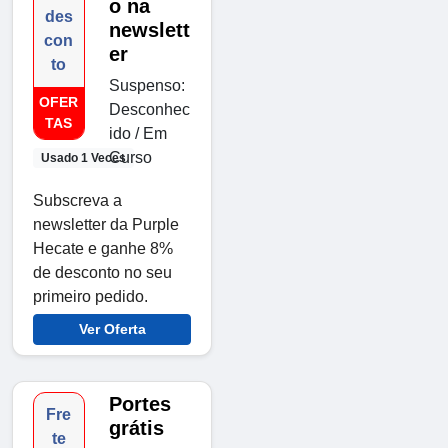
o na
des
newslett
con
er
to
Suspenso:
OFER
Desconhec
TAS
ido / Em
Curso
Usado 1 Veces
Subscreva a
newsletter da Purple
Hecate e ganhe 8%
de desconto no seu
primeiro pedido.
Ver Oferta
Portes
Fre
grátis
te