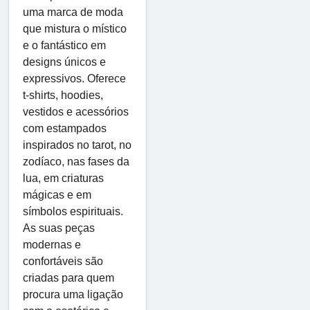
uma marca de moda
que mistura o místico
e o fantástico em
designs únicos e
expressivos. Oferece
t-shirts, hoodies,
vestidos e acessórios
com estampados
inspirados no tarot, no
zodíaco, nas fases da
lua, em criaturas
mágicas e em
símbolos espirituais.
As suas peças
modernas e
confortáveis ​​são
criadas para quem
procura uma ligação