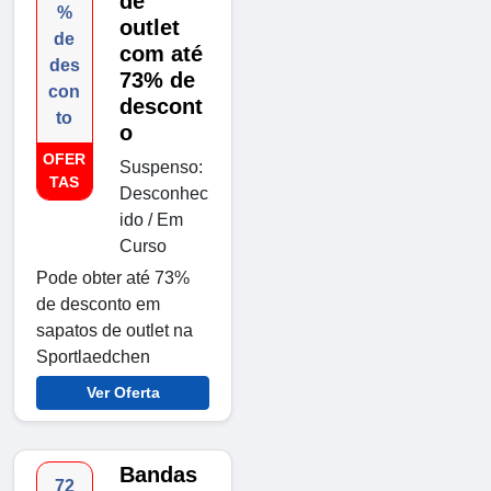
de
%
outlet
de
com até
des
73% de
con
descont
to
o
OFER
Suspenso:
TAS
Desconhec
ido / Em
Curso
Pode obter até 73%
de desconto em
sapatos de outlet na
Sportlaedchen
Ver Oferta
Bandas
72