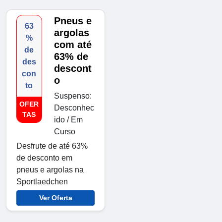
Pneus e
63
argolas
%
com até
de
63% de
des
descont
con
o
to
Suspenso:
OFER
Desconhec
TAS
ido / Em
Curso
Desfrute de até 63%
de desconto em
pneus e argolas na
Sportlaedchen
Ver Oferta