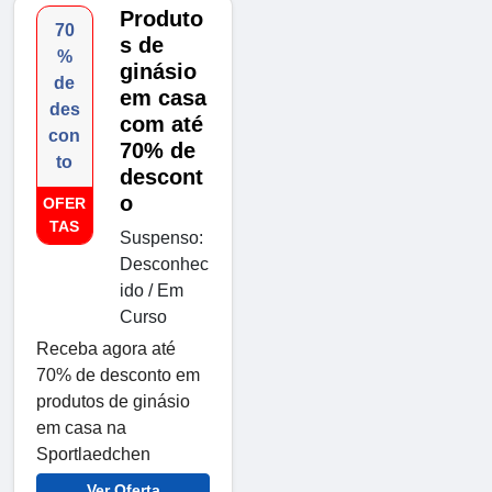
Produto
70
s de
%
ginásio
de
em casa
des
com até
con
70% de
to
descont
o
OFER
TAS
Suspenso:
Desconhec
ido / Em
Curso
Receba agora até
70% de desconto em
produtos de ginásio
em casa na
Sportlaedchen
Ver Oferta