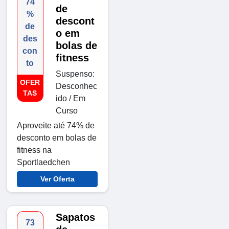
74
de
%
descont
de
o em
des
bolas de
con
fitness
to
Suspenso:
OFER
Desconhec
TAS
ido / Em
Curso
Aproveite até 74% de
desconto em bolas de
fitness na
Sportlaedchen
Ver Oferta
Sapatos
73