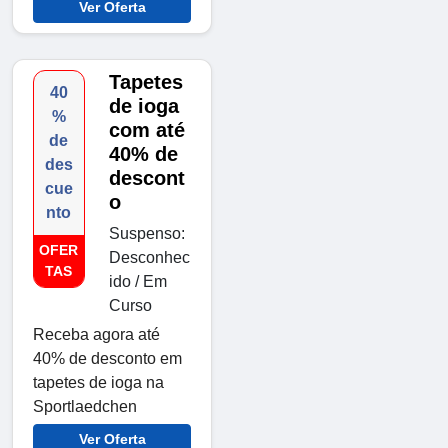
Ver Oferta
Tapetes
40
de ioga
%
com até
de
40% de
des
descont
cue
o
nto
Suspenso:
OFER
Desconhec
TAS
ido / Em
Curso
Receba agora até
40% de desconto em
tapetes de ioga na
Sportlaedchen
Ver Oferta