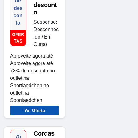
de
descont
des
o
con
Suspenso:
to
Desconhec
OFER
ido / Em
TAS
Curso
Aproveite agora até
Aproveite agora até
78% de desconto no
outlet na
Sportlaedchen no
outlet na
Sportlaedchen
Ver Oferta
Cordas
75