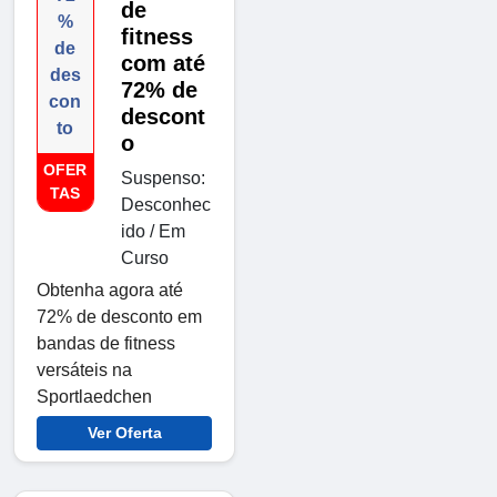
de
%
fitness
de
com até
des
72% de
con
descont
to
o
OFER
Suspenso:
TAS
Desconhec
ido / Em
Curso
Obtenha agora até
72% de desconto em
bandas de fitness
versáteis na
Sportlaedchen
Ver Oferta