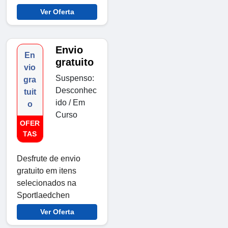
Ver Oferta
Envio
En
gratuito
vio
Suspenso:
gra
Desconhec
tuit
ido / Em
o
Curso
OFER
TAS
Desfrute de envio
gratuito em itens
selecionados na
Sportlaedchen
Ver Oferta