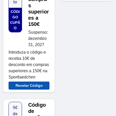
to
s
superior
CÓDI
GO
es a
CUPÃ
150€
O
Suspenso:
dezembro
31, 2027
Introduza o código e
receba 10€ de
desconto em compras
superiores a 150€ na
Sportlaedchen
Revelar Código
Código
5€
de
de