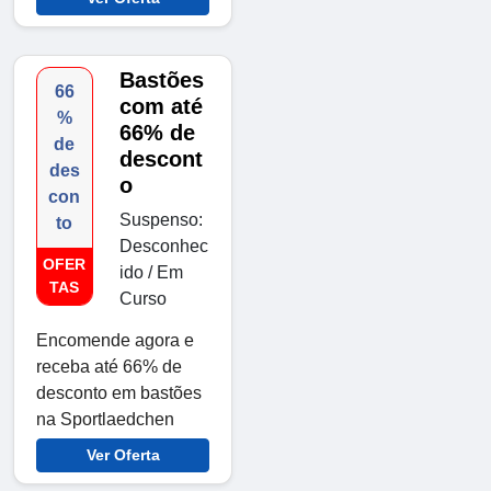
Bastões
66
com até
%
66% de
de
descont
des
o
con
Suspenso:
to
Desconhec
OFER
ido / Em
TAS
Curso
Encomende agora e
receba até 66% de
desconto em bastões
na Sportlaedchen
Ver Oferta