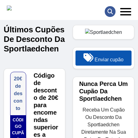
Últimos Cupões
De Desconto Da
Sportlaedchen
Enviar cupão
Código
20€
de
Nunca Perca Um
de
descont
Cupão Da
des
o de 20€
Sportlaedchen
con
para
to
Receba Um Cupão
encome
Ou Desconto Da
ndas
CÓDI
Sportlaedchen
GO
superior
Diretamente Na Sua
CUPÃ
es a