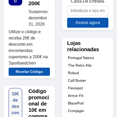
Caixa De Entrada.
O
200€
Suspenso:
dezembro
Assine agora
31, 2026
Utilize o código e
receba 20€ de
Lojas
desconto em
relacionadas
encomendas
superiores a 200€ na
Portugal Natura
Sportlaedchen
The Retro Kits
Revelar Código
Robud
Calf Buster
Flexispot
Código
10€
Armor Fit
promoci
de
onal de
BlazePod
des
10€ em
Cronjager
con
compra