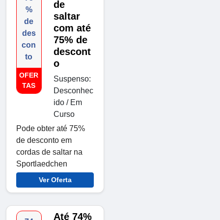
de
%
saltar
de
com até
des
75% de
con
descont
to
o
OFER
Suspenso:
TAS
Desconhec
ido / Em
Curso
Pode obter até 75%
de desconto em
cordas de saltar na
Sportlaedchen
Ver Oferta
Até 74%