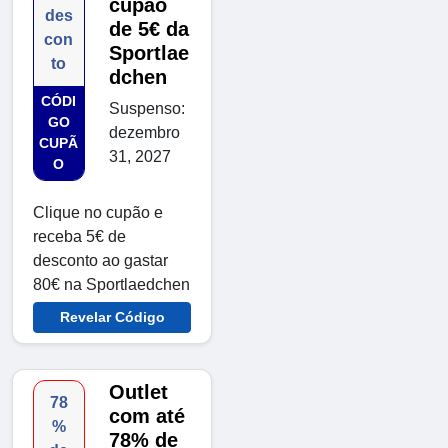
cupão
des
de 5€ da
con
Sportlae
to
dchen
CÓDI
Suspenso:
GO
dezembro
CUPÃ
31, 2027
O
Clique no cupão e
receba 5€ de
desconto ao gastar
80€ na Sportlaedchen
Revelar Código
Outlet
78
com até
%
78% de