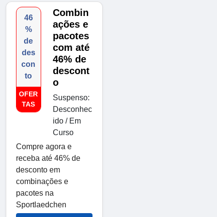
Combin
46
ações e
%
pacotes
de
com até
des
46% de
con
descont
to
o
OFER
Suspenso:
TAS
Desconhec
ido / Em
Curso
Compre agora e
receba até 46% de
desconto em
combinações e
pacotes na
Sportlaedchen