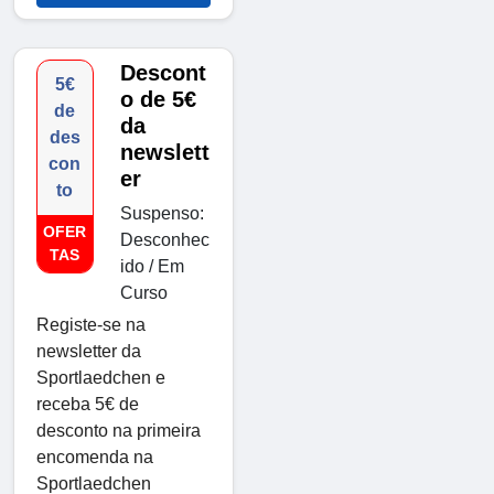
Descont
5€
o de 5€
de
da
des
newslett
con
er
to
Suspenso:
OFER
Desconhec
TAS
ido / Em
Curso
Registe-se na
newsletter da
Sportlaedchen e
receba 5€ de
desconto na primeira
encomenda na
Sportlaedchen