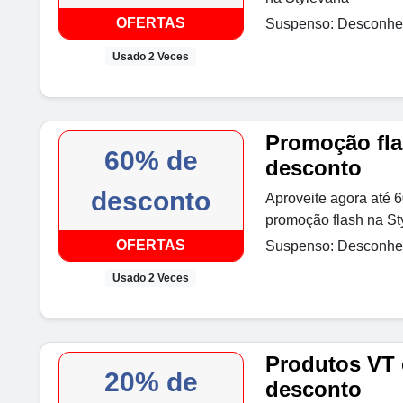
OFERTAS
Suspenso: Desconhec
Usado 2 Veces
Promoção fla
60% de
desconto
desconto
Aproveite agora até 
promoção flash na St
OFERTAS
Suspenso: Desconhec
Usado 2 Veces
Produtos VT 
20% de
desconto