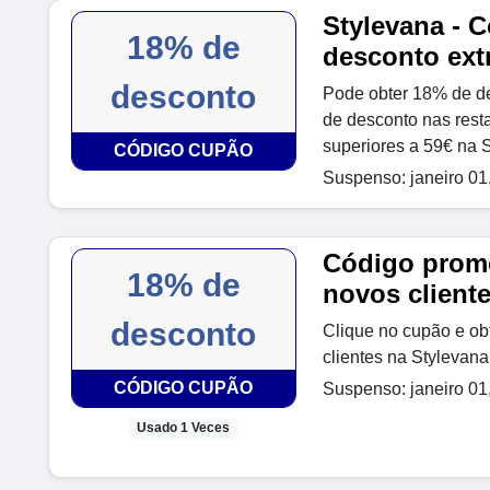
Stylevana - 
18% de
desconto ext
desconto
Pode obter 18% de d
de desconto nas res
superiores a 59€ na 
CÓDIGO CUPÃO
Suspenso: janeiro 01
Código promo
18% de
novos client
desconto
Clique no cupão e o
clientes na Stylevana
CÓDIGO CUPÃO
Suspenso: janeiro 01
Usado 1 Veces