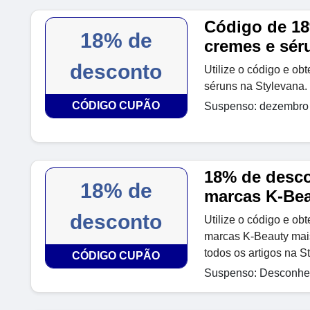
Código de 1
18% de
cremes e sér
desconto
Utilize o código e o
séruns na Stylevana.
CÓDIGO CUPÃO
Suspenso: dezembro 
18% de desco
18% de
marcas K-Be
desconto
Utilize o código e o
marcas K-Beauty mai
todos os artigos na S
CÓDIGO CUPÃO
Suspenso: Desconhec