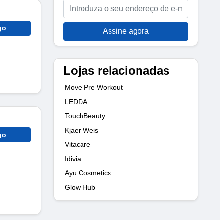
go
Assine agora
Lojas relacionadas
Move Pre Workout
LEDDA
TouchBeauty
Kjaer Weis
go
Vitacare
Idivia
Ayu Cosmetics
Glow Hub