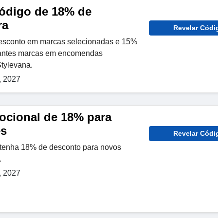
Código de 18% de
ra
Revelar Códi
esconto em marcas selecionadas e 15%
tantes marcas em encomendas
Stylevana.
, 2027
cional de 18% para
es
Revelar Códi
btenha 18% de desconto para novos
.
, 2027