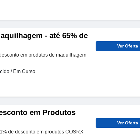
aquilhagem - até 65% de
Ver Oferta
desconto em produtos de maquilhagem
ido / Em Curso
esconto em Produtos
Ver Oferta
 61% de desconto em produtos COSRX