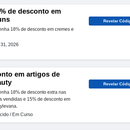
8% de desconto em
uns
Revelar Códi
btenha 18% de desconto em cremes e
31, 2026
nto em artigos de
auty
Revelar Códi
btenha 18% de desconto extra nas
s vendidas e 15% de desconto em
tylevana.
ido / Em Curso