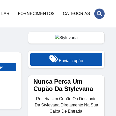
LAR
FORNECIMENTOS
CATEGORIAS
Enviar cupão
go
Nunca Perca Um
Cupão Da Stylevana
Receba Um Cupão Ou Desconto
Da Stylevana Diretamente Na Sua
Caixa De Entrada.