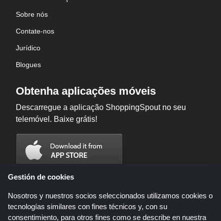
Sobre nós
Contate-nos
Jurídico
Blogues
Obtenha aplicações móveis
Descarregue a aplicação ShoppingSpout no seu
telemóvel. Baixe grátis!
Gestión de cookies
Nosotros y nuestros socios seleccionados utilizamos cookies o
tecnologías similares con fines técnicos y, con su
consentimiento, para otros fines como se describe en nuestra