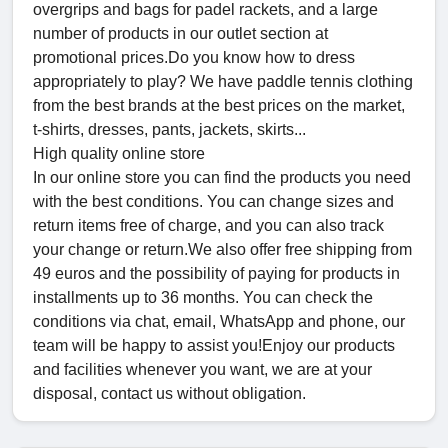
overgrips and bags for padel rackets, and a large
number of products in our outlet section at
promotional prices.Do you know how to dress
appropriately to play? We have paddle tennis clothing
from the best brands at the best prices on the market,
t-shirts, dresses, pants, jackets, skirts...
High quality online store
In our online store you can find the products you need
with the best conditions. You can change sizes and
return items free of charge, and you can also track
your change or return.We also offer free shipping from
49 euros and the possibility of paying for products in
installments up to 36 months. You can check the
conditions via chat, email, WhatsApp and phone, our
team will be happy to assist you!Enjoy our products
and facilities whenever you want, we are at your
disposal, contact us without obligation.