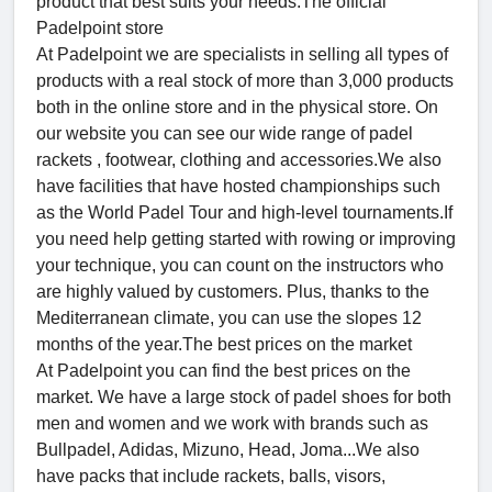
product that best suits your needs.The official
Padelpoint store
At Padelpoint we are specialists in selling all types of
products with a real stock of more than 3,000 products
both in the online store and in the physical store. On
our website you can see our wide range of padel
rackets , footwear, clothing and accessories.We also
have facilities that have hosted championships such
as the World Padel Tour and high-level tournaments.If
you need help getting started with rowing or improving
your technique, you can count on the instructors who
are highly valued by customers. Plus, thanks to the
Mediterranean climate, you can use the slopes 12
months of the year.The best prices on the market
At Padelpoint you can find the best prices on the
market. We have a large stock of padel shoes for both
men and women and we work with brands such as
Bullpadel, Adidas, Mizuno, Head, Joma...We also
have packs that include rackets, balls, visors,