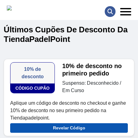
Últimos Cupões De Desconto Da
TiendaPadelPoint
10% de desconto no
10% de
primeiro pedido
desconto
Suspenso: Desconhecido /
CÓDIGO CUPÃO
Em Curso
Aplique um código de desconto no checkout e ganhe
10% de desconto no seu primeiro pedido na
Tiendapadelpoint.
Revelar Código