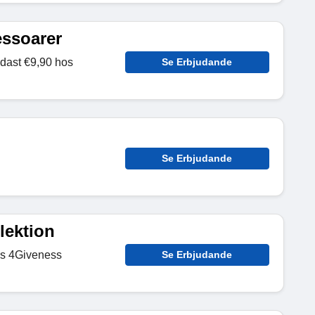
essoarer
dast €9,90 hos
Se Erbjudande
Se Erbjudande
lektion
os 4Giveness
Se Erbjudande