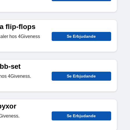
 flip-flops
daler hos 4Giveness
Se Erbjudande
ibb-set
hos 4Giveness.
Se Erbjudande
byxor
Giveness.
Se Erbjudande