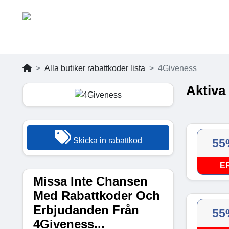
Alla butiker rabattkoder lista
4Giveness
Aktiva
Skicka in rabattkod
55
E
Missa Inte Chansen
Med Rabattkoder Och
Erbjudanden Från
55
4Giveness...