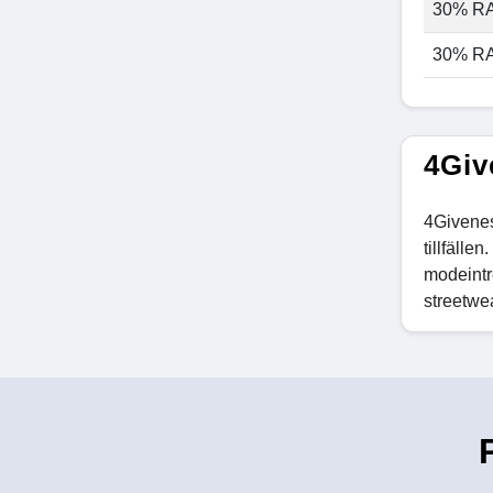
30% R
30% R
4Giv
4Givenes
tillfälle
modeintre
streetwe