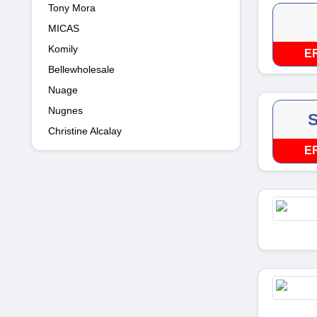
Tony Mora
MICAS
Komily
E
Bellewholesale
Nuage
Nugnes
S
Christine Alcalay
E