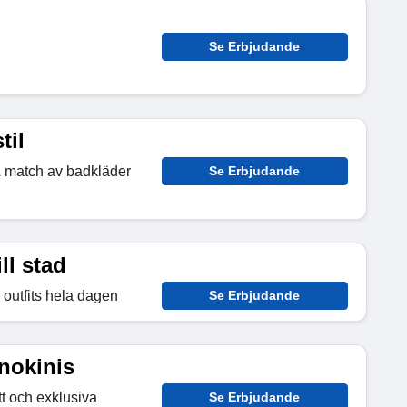
Se Erbjudande
til
 match av badkläder
Se Erbjudande
ll stad
 outfits hela dagen
Se Erbjudande
nokinis
t och exklusiva
Se Erbjudande