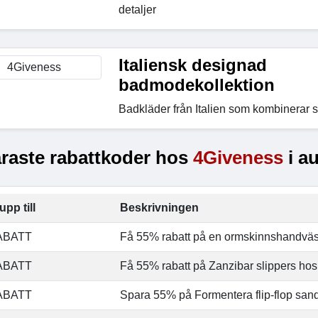
detaljer
Italiensk designad
badmodekollektion
Badkläder från Italien som kombinerar sti
raste rabattkoder hos
4Giveness
i a
upp till
Beskrivningen
ABATT
Få 55% rabatt på en ormskinnshandvä
ABATT
Få 55% rabatt på Zanzibar slippers ho
ABATT
Spara 55% på Formentera flip-flop san