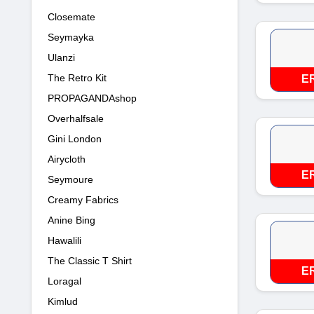
Closemate
Seymayka
Ulanzi
The Retro Kit
E
PROPAGANDAshop
Overhalfsale
Gini London
Airycloth
E
Seymoure
Creamy Fabrics
Anine Bing
Hawalili
The Classic T Shirt
E
Loragal
Kimlud