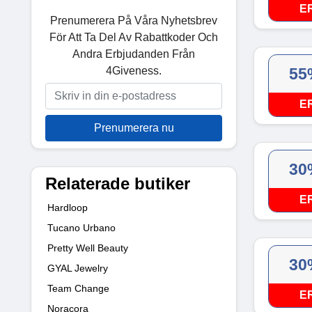
E
Prenumerera På Våra Nyhetsbrev
För Att Ta Del Av Rabattkoder Och
Andra Erbjudanden Från
4Giveness.
55
E
Prenumerera nu
30
Relaterade butiker
E
Hardloop
Tucano Urbano
Pretty Well Beauty
30
GYAL Jewelry
Team Change
E
Noracora