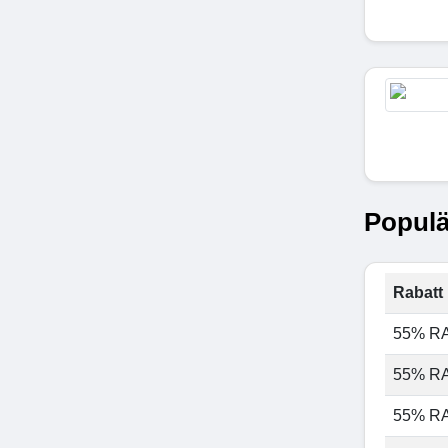
Populä
Rabatt 
55% R
55% R
55% R