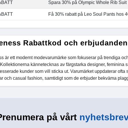
ABATT
Spara 30% på Olympic Whole Rib Suit
ABATT
Få 30% rabatt på Leo Soul Pants hos 
eness Rabattkod och erbjudanden
s är ett modernt modevarumärke som fokuserar på trendiga och 
n. Kollektionerna kännetecknas av färgstarka designer, feminina sni
sserade kunder som vill sticka ut. Varumärket uppdaterar ofta sin
ar och casual fashion, samtidigt som de erbjuder bekväma pla
Prenumera på vårt
nyhetsbrev