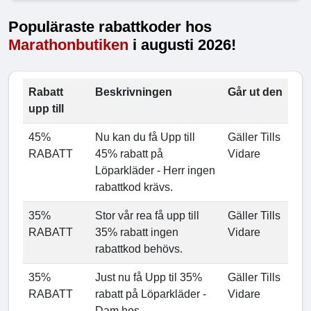
Populäraste rabattkoder hos
Marathonbutiken
i augusti 2026!
Rabatt
Beskrivningen
Går ut den
upp till
45%
Nu kan du få Upp till
Gäller Tills
RABATT
45% rabatt på
Vidare
Löparkläder - Herr ingen
rabattkod krävs.
35%
Stor vår rea få upp till
Gäller Tills
RABATT
35% rabatt ingen
Vidare
rabattkod behövs.
35%
Just nu få Upp til 35%
Gäller Tills
RABATT
rabatt på Löparkläder -
Vidare
Dam hos