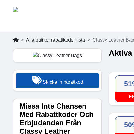
Alla butiker rabattkoder lista
Classy Leather Ba
Aktiva
Skicka in rabattkod
51
E
Missa Inte Chansen
Med Rabattkoder Och
Erbjudanden Från
50
Classy Leather