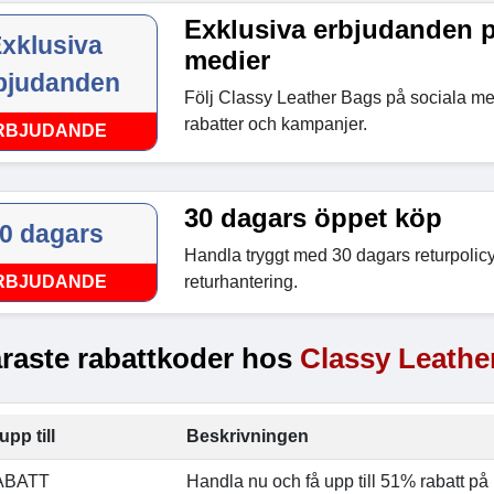
Exklusiva erbjudanden p
xklusiva
medier
bjudanden
Följ Classy Leather Bags på sociala med
rabatter och kampanjer.
RBJUDANDE
30 dagars öppet köp
0 dagars
Handla tryggt med 30 dagars returpolic
RBJUDANDE
returhantering.
raste rabattkoder hos
Classy Leathe
upp till
Beskrivningen
ABATT
Handla nu och få upp till 51% rabatt på