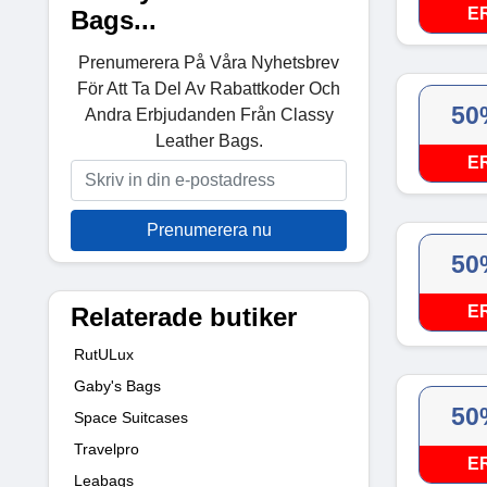
E
Bags...
Prenumerera På Våra Nyhetsbrev
För Att Ta Del Av Rabattkoder Och
50
Andra Erbjudanden Från Classy
Leather Bags.
E
Prenumerera nu
50
Relaterade butiker
E
RutULux
Gaby's Bags
50
Space Suitcases
Travelpro
E
Leabags