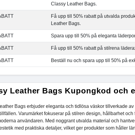
Classy Leather Bags.
ABATT
Få upp till 50% rabatt på utvalda produk
Leather Bags.
ABATT
Spara upp till 50% på eleganta läderport
ABATT
Få upp till 50% rabatt på stilrena läder
ABATT
Beställ nu och spara upp till 50% på ex
sy Leather Bags Kupongkod och 
eather Bags erbjuder eleganta och tidlösa väskor tillverkade av 
tillfällen. Varumärket fokuserar på stilren design, hållbarhet och fu
moderna användaren. Med noggrant utvalda material och hantve
estetik med praktiska detaljer, vilket ger produkter som håller l