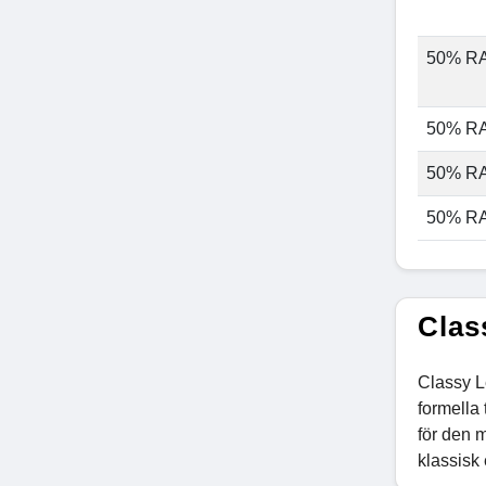
50% R
50% R
50% R
50% R
Clas
Classy L
formella 
för den 
klassisk 