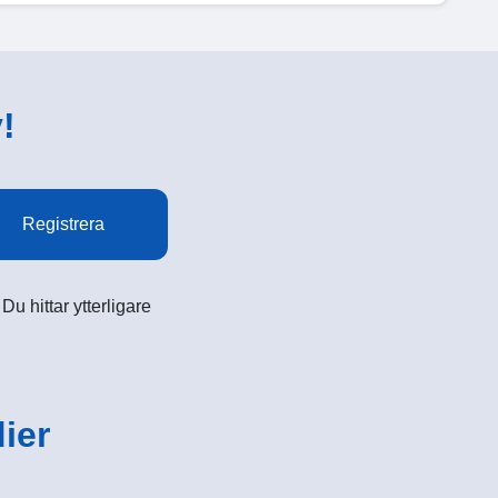
!
Registrera
u hittar ytterligare
ier