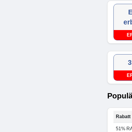
E
er
E
3
E
Populä
Rabatt 
51% R