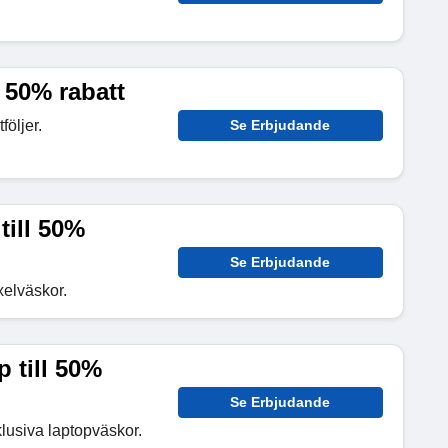
l 50% rabatt
följer.
Se Erbjudande
till 50%
Se Erbjudande
xelväskor.
 till 50%
Se Erbjudande
klusiva laptopväskor.