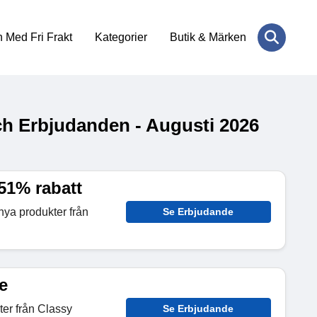
 Med Fri Frakt
Kategorier
Butik & Märken
ch Erbjudanden - Augusti 2026
 51% rabatt
nya produkter från
Se Erbjudande
e
ter från Classy
Se Erbjudande