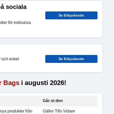
å sociala
Se Erbjudande
ier för exklusiva
y och enkel
Se Erbjudande
r Bags
i augusti 2026!
Går ut den
 nya produkter från
Gäller Tills Vidare