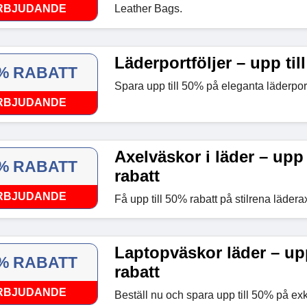
RBJUDANDE
Leather Bags.
Läderportföljer – upp til
% RABATT
Spara upp till 50% på eleganta läderport
RBJUDANDE
Axelväskor i läder – upp 
% RABATT
rabatt
RBJUDANDE
Få upp till 50% rabatt på stilrena lädera
Laptopväskor läder – upp
% RABATT
rabatt
RBJUDANDE
Beställ nu och spara upp till 50% på ex