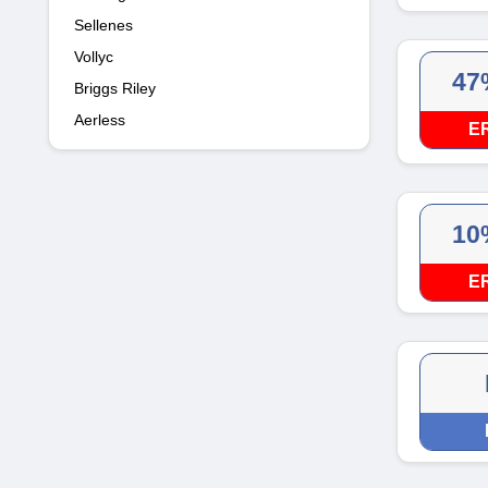
Sellenes
Vollyc
47
Briggs Riley
Aerless
E
10
E