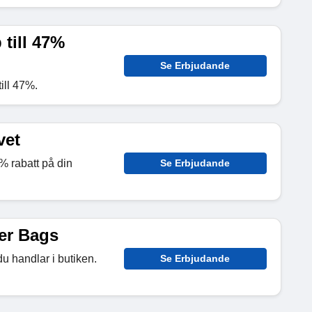
 till 47%
Se Erbjudande
ill 47%.
vet
 rabatt på din
Se Erbjudande
her Bags
du handlar i butiken.
Se Erbjudande