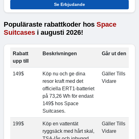
Se Erbjudande
Populäraste rabattkoder hos
Space
Suitcases
i augusti 2026!
Rabatt
Beskrivningen
Går ut den
upp till
149$
Köp nu och ge dina
Gäller Tills
resor kraft med det
Vidare
officiella ERT1-batteriet
på 73,26 Wh för endast
149$ hos Space
Suitcases.
199$
Köp en vattentät
Gäller Tills
ryggsäck med hårt skal,
Vidare
TSA-lås och inbyggd