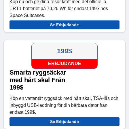
Köp nu och ge dina resor kraft med det officiella
ERT1-batteriet på 73,26 Wh för endast 149$ hos
Space Suitcases.
Se Erbjudande
199$
ERBJUDANDE
Smarta ryggsäckar
med hårt skal Från
199$
Köp en vattentät ryggsäck med hårt skal, TSA-lås och
inbyggd USB-laddning för din bärbara dator från
endast 199$.
Se Erbjudande