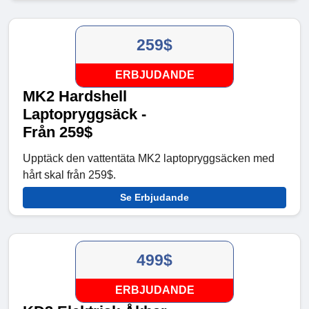
259$
ERBJUDANDE
MK2 Hardshell
Laptopryggsäck -
Från 259$
Upptäck den vattentäta MK2 laptopryggsäcken med
hårt skal från 259$.
Se Erbjudande
499$
ERBJUDANDE