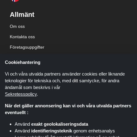
Allmänt
Om oss
Kontakta oss
Företagsuppgifter
sekretesspolicy
Cookiehantering
Blogg
Vi och våra utvalda partners använder cookies eller liknande
teknologier för tekniska och, med ditt samtycke, för andra
ändamål som beskrivs i vår
Sekretesspolicy
.
När det gäller annonsering kan vi och våra utvalda partners
Shoppingspout.com/se är en webbplats som presenterar erbjudanden,
eventuellt :
rabatter och kuponger; dessa erbjudanden eller erbjudanden görs
tillgängliga via olika affiliate-nätverk. Shoppingspout.com/se eller dess
Använd
exakt geolokaliseringsdata
personal är inte inblandade när du köper via dessa länkar,
Använd
identifieringsteknik
genom enhetsanalys
Shoppingspout.com/se tjänar endast provision genom dessa
länkar/erbjudanden.