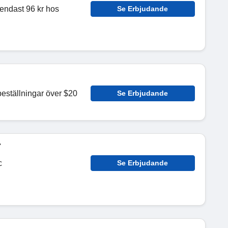
endast 96 kr hos
Se Erbjudande
 beställningar över $20
Se Erbjudande
r
c
Se Erbjudande