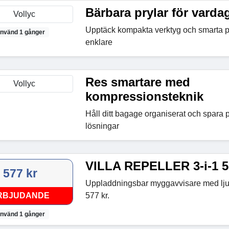
Bärbara prylar för varda
Upptäck kompakta verktyg och smarta pr
nvänd 1 gånger
enklare
Res smartare med
kompressionsteknik
Håll ditt bagage organiserat och spara 
lösningar
VILLA REPELLER 3-i-1 5
577 kr
Uppladdningsbar myggavvisare med ljus
RBJUDANDE
577 kr.
nvänd 1 gånger