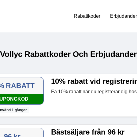
Rabattkoder
Erbjudanden
 Vollyc Rabattkoder Och Erbjudanden
10% rabatt vid registreri
% RABATT
Få 10% rabatt när du registrerar dig hos
UPONGKOD
nvänd 1 gånger
Bästsäljare från 96 kr
96 kr