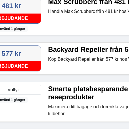
Max Scrubberc från 481 
481 kr
Handla Max Scrubberc från 481 kr hos 
RBJUDANDE
nvänd 1 gånger
Backyard Repeller från 5
577 kr
Köp Backyard Repeller från 577 kr hos 
RBJUDANDE
Smarta platsbesparande
reseprodukter
nvänd 1 gånger
Maximera ditt bagage och förenkla varj
tillbehör