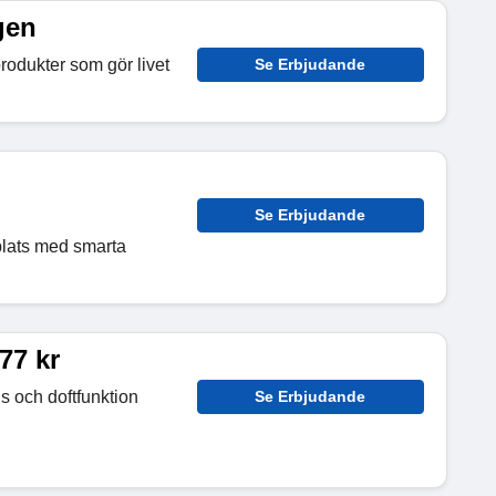
gen
odukter som gör livet
Se Erbjudande
Se Erbjudande
plats med smarta
77 kr
 och doftfunktion
Se Erbjudande