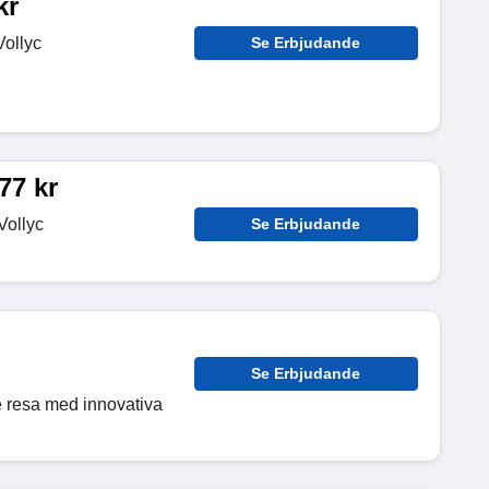
kr
Vollyc
Se Erbjudande
77 kr
Vollyc
Se Erbjudande
Se Erbjudande
e resa med innovativa