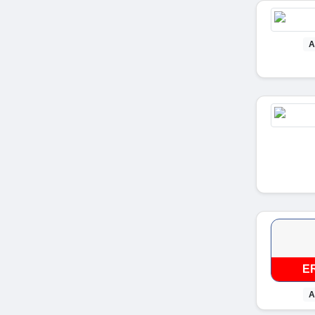
A
E
A