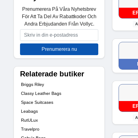
Prenumerera På Våra Nyhetsbrev
E
För Att Ta Del Av Rabattkoder Och
Andra Erbjudanden Från Vollyc.
A
Prenumerera nu
Relaterade butiker
Briggs Riley
Classy Leather Bags
Space Suitcases
E
Leabags
A
RutULux
Travelpro
Gaby's Bags