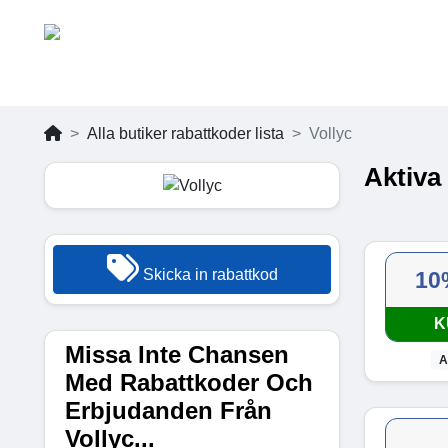
Alla butiker rabattkoder lista
Vollyc
Aktiva
Skicka in rabattkod
10
K
Missa Inte Chansen
A
Med Rabattkoder Och
Erbjudanden Från
Vollyc...