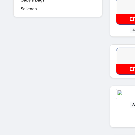
Sellenes
E
A
E
A