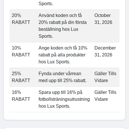
Sports.
20%
Använd koden och få
October
RABATT
20% rabatt på din första
31, 2026
beställning hos Lux
Sports.
10%
Ange koden och få 10%
December
RABATT
rabatt på alla produkter
31, 2026
hos Lux Sports.
25%
Fynda under vårrean
Gäller Tills
RABATT
med upp till 25% rabatt.
Vidare
16%
Spara upp till 16% på
Gäller Tills
RABATT
fotbollsträningsutrustning
Vidare
hos Lux Sports.