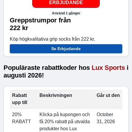
ERBJUDANDE
Använd 1 gånger
Greppstrumpor från
222 kr
Köp högkvalitativa grip socks från 222 kr.
Se Erbjudande
Populäraste rabattkoder hos
Lux Sports
i
augusti 2026!
Rabatt
Beskrivningen
Går ut den
upp till
20%
Klicka på kupongen och
October
RABATT
få 20% rabatt på utvalda
31, 2026
produkter hos Lux