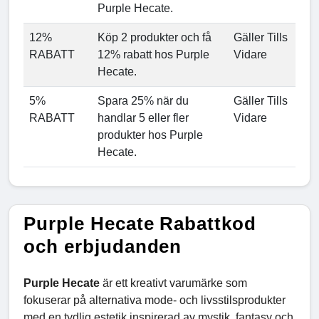
Purple Hecate.
12%
Köp 2 produkter och få
Gäller Tills
RABATT
12% rabatt hos Purple
Vidare
Hecate.
5%
Spara 25% när du
Gäller Tills
RABATT
handlar 5 eller fler
Vidare
produkter hos Purple
Hecate.
Purple Hecate Rabattkod
och erbjudanden
Purple Hecate
är ett kreativt varumärke som
fokuserar på alternativa mode- och livsstilsprodukter
med en tydlig estetik inspirerad av mystik, fantasy och