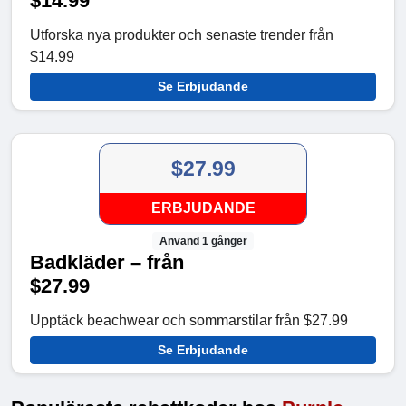
$14.99
Utforska nya produkter och senaste trender från
$14.99
Se Erbjudande
$27.99
ERBJUDANDE
Använd 1 gånger
Badkläder – från
$27.99
Upptäck beachwear och sommarstilar från $27.99
Se Erbjudande