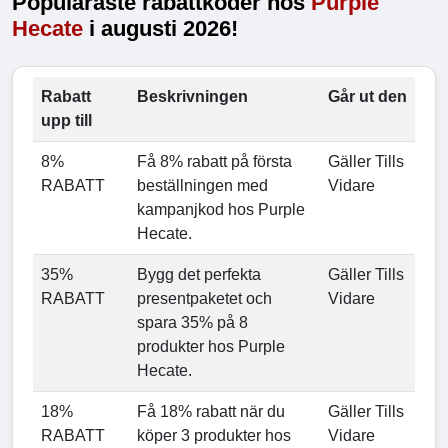
Populäraste rabattkoder hos
Purple
Hecate
i augusti 2026!
Rabatt
Beskrivningen
Går ut den
upp till
8%
Få 8% rabatt på första
Gäller Tills
RABATT
beställningen med
Vidare
kampanjkod hos Purple
Hecate.
35%
Bygg det perfekta
Gäller Tills
RABATT
presentpaketet och
Vidare
spara 35% på 8
produkter hos Purple
Hecate.
18%
Få 18% rabatt när du
Gäller Tills
RABATT
köper 3 produkter hos
Vidare