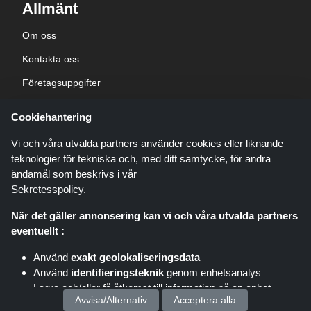
Allmänt
Om oss
Kontakta oss
Företagsuppgifter
sekretesspolicy
Cookiehantering
Blogg
Vi och våra utvalda partners använder cookies eller liknande
teknologier för tekniska och, med ditt samtycke, för andra
ändamål som beskrivs i vår
Sekretesspolicy
.
När det gäller annonsering kan vi och våra utvalda partners
Shoppingspout.com/se är en webbplats som presenterar erbjudanden,
eventuellt :
rabatter och kuponger; dessa erbjudanden eller erbjudanden görs
tillgängliga via olika affiliate-nätverk. Shoppingspout.com/se eller dess
Använd
exakt geolokaliseringsdata
personal är inte inblandade när du köper via dessa länkar,
Använd
identifieringsteknik
genom enhetsanalys
Shoppingspout.com/se tjänar endast provision genom dessa
länkar/erbjudanden.
Lagra och/eller få åtkomst till information på en enhet
Copyright © 2026 shoppingspout.com/se Alla rättigheter förbehållna.
Avvisa/Alternativ
Acceptera alla