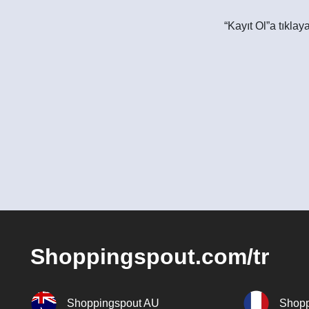
“Kayıt Ol”a tıkla
Shoppingspout.com/tr
Shoppingspout AU
Shopp