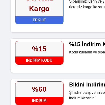
Siparişinizi verin ve
Kargo
ücretsiz kargo kazanı
TEKLIF
%15 İndirim 
%15
Kodu kullanın ve sipa
INDIRIM KODU
Bikini İndiri
%60
Şimdi sipariş verin v
indirim kazanın
INDIRIM