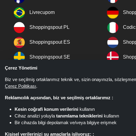
Livrecupom
Shopp
Shoppingspout PL
Codic
Shoppingspout ES
Shopp
Shoppingspout SE
Shopp
Çerez Yönetimi
Shoppingspout JP
Shopp
Biz ve seçilmiş ortaklarımız teknik ve, sizin onayınızla, sözleşme
Çerez Politikası
.
Shoppingspout PT
Shopp
Reklamcılık açısından, biz ve seçilmiş ortaklarımız :
Kesin coğrafi konum verilerini
kullanın
Cihaz analizi yoluyla
tanımlama tekniklerini
kullanın
Bir cihazda bilgi depolamak ve/veya bilgiye erişmek
Shoppingspout.com/tr fırsatların, 
aracılığıyla kullanıma sunulur. B
Kişisel verilerinizi şu amaçlarla işliyoruz: :