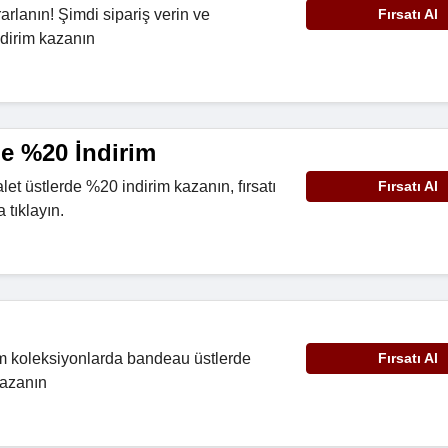
rarlanın! Şimdi sipariş verin ve
Fırsatı Al
dirim kazanın
de %20 İndirim
alet üstlerde %20 indirim kazanın, fırsatı
Fırsatı Al
 tıklayın.
üm koleksiyonlarda bandeau üstlerde
Fırsatı Al
kazanın