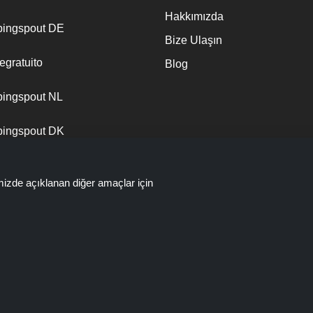
Hakkımızda
ingspout DE
Bize Ulaşın
egratuito
Blog
ingspout NL
ingspout DK
ingspout KR
mizde açıklanan diğer amaçlar için
ingspout NO
indirimlerin ve kuponların sunulduğu bir web sitesidir; bu fırsatlar veya te
u linkler üzerinden yaptığınız alışverişlerde, shoppingspout.com/tr vey