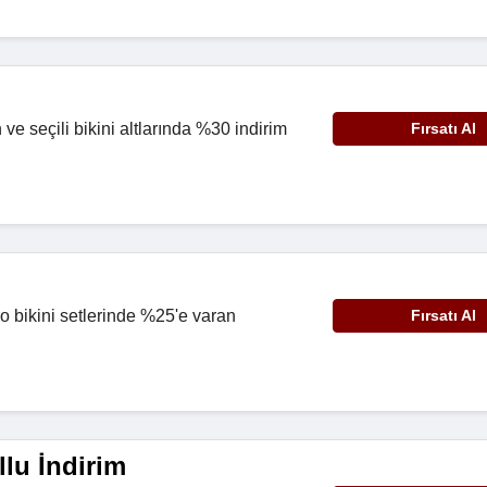
ve seçili bikini altlarında %30 indirim
Fırsatı Al
ro bikini setlerinde %25'e varan
Fırsatı Al
lu İndirim