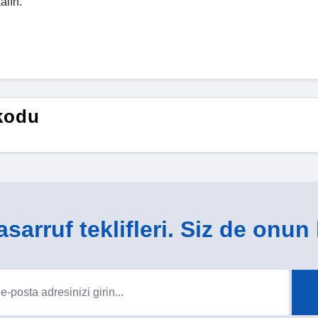
alın.
kodu
sarruf teklifleri. Siz de onun