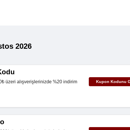
stos 2026
Kodu
₺ üzeri alışverişlerinizde %20 indirim
Kupon Kodunu G
go