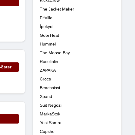
KicksCrew
The Jacket Maker
FitVille
İpekyol
Gobi Heat
Hummel
The Moose Bay
Roselinlin
öster
ZAPAKA
Crocs
Beachsissi
Xpand
Suit Negozi
MarkaStok
Yosi Samra
Cupshe