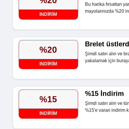
%20
Bu harika fırsattan ya
mayolarınızda %20 in
INDIRIM
Brelet üstler
%20
Şimdi satın alın ve br
yakalamak için buraya
INDIRIM
%15 İndirim
%15
Şimdi satın alın ve t
%15'e varan indirim 
INDIRIM