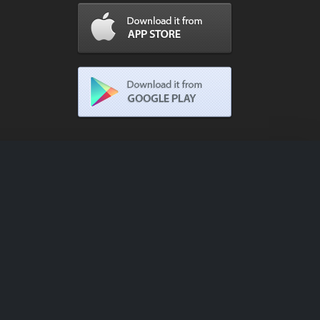
klifler farklı bağlı kuruluş ağları
a personeli olaya karışmaz, sadece