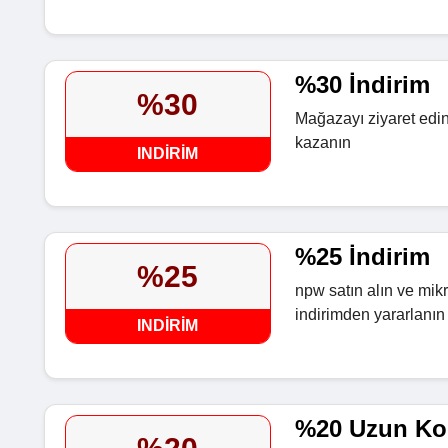
%30 İndirim
%30
Mağazayı ziyaret edin 
kazanın
INDIRIM
%25 İndirim
%25
npw satın alın ve mik
indirimden yararlanın
INDIRIM
%20 Uzun Kol