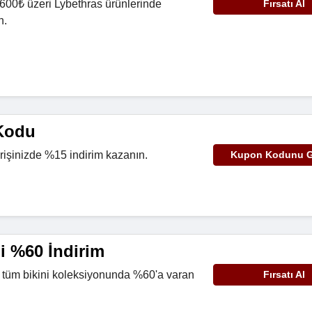
 7600₺ üzeri Lybethras ürünlerinde
Fırsatı Al
n.
Kodu
rişinizde %15 indirim kazanın.
Kupon Kodunu G
mi %60 İndirim
e tüm bikini koleksiyonunda %60'a varan
Fırsatı Al