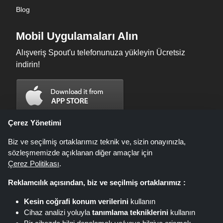
Blog
Mobil Uygulamaları Alın
Alışveriş Spout'u telefonunuza yükleyin Ücretsiz
indirin!
Çerez Yönetimi
Biz ve seçilmiş ortaklarımız teknik ve, sizin onayınızla,
sözleşmemizde açıklanan diğer amaçlar için
Çerez Politikası
.
Reklamcılık açısından, biz ve seçilmiş ortaklarımız :
Kesin coğrafi konum verilerini
kullanın
Shoppingspout.com/tr fırsatların, indirimlerin ve kuponların sunulduğu bir
Cihaz analizi yoluyla
tanımlama tekniklerini
kullanın
web sitesidir; bu fırsatlar veya teklifler farklı bağlı kuruluş ağları aracılığıyla