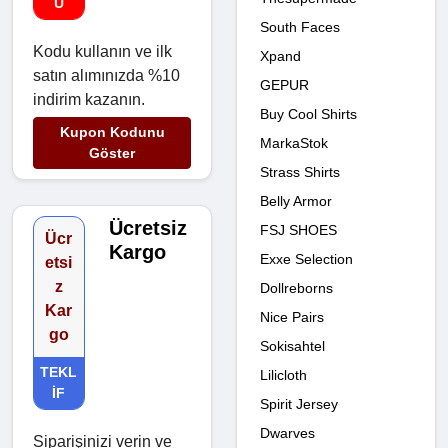
U
South Faces
Kodu kullanın ve ilk
Xpand
satın alımınızda %10
GEPUR
indirim kazanın.
Buy Cool Shirts
Kupon Kodunu
MarkaStok
Göster
Strass Shirts
Belly Armor
Ücretsiz
FSJ SHOES
Ücr
Kargo
Exxe Selection
etsi
z
Dollreborns
Kar
Nice Pairs
go
Sokisahtel
TEKL
Lilicloth
IF
Spirit Jersey
Dwarves
Siparişinizi verin ve