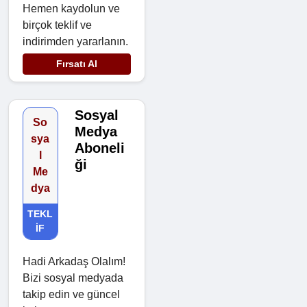
Hemen kaydolun ve
birçok teklif ve
indirimden yararlanın.
Fırsatı Al
Sosyal
So
Medya
sya
Aboneli
l
ği
Me
dya
TEKL
IF
Hadi Arkadaş Olalım!
Bizi sosyal medyada
takip edin ve güncel