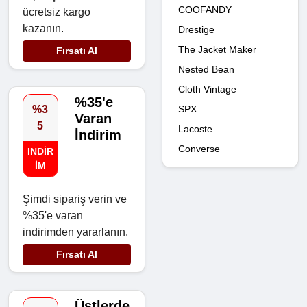
COOFANDY
ücretsiz kargo
kazanın.
Drestige
The Jacket Maker
Fırsatı Al
Nested Bean
Cloth Vintage
%35'e
SPX
%3
Varan
5
Lacoste
İndirim
Converse
INDIR
IM
Şimdi sipariş verin ve
%35'e varan
indirimden yararlanın.
Fırsatı Al
Üstlerde