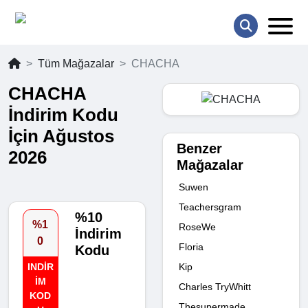
Tüm Mağazalar
CHACHA
CHACHA
İndirim Kodu
İçin Ağustos
Benzer
2026
Mağazalar
Suwen
Teachersgram
%10
%1
RoseWe
İndirim
0
Floria
Kodu
Kip
INDIR
IM
Charles TryWhitt
KOD
Thesupermade