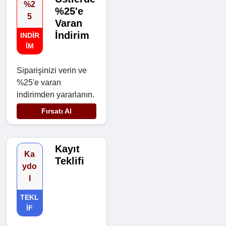
%2
%25'e
5
Varan
İndirim
INDIR
IM
Siparişinizi verin ve
%25'e varan
indirimden yararlanın.
Fırsatı Al
Kayıt
Ka
Teklifi
ydo
l
TEKL
IF