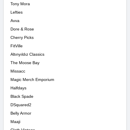
Tony Mora
Lefties
Avva
Dore & Rose
Cherry Picks
FitVille
Altınyıldız Classics
The Moose Bay
Missacc
Magic Merch Emporium
Halfdays
Black Spade
DSquared2
Belly Armor
Maaji
Cloth Vintage