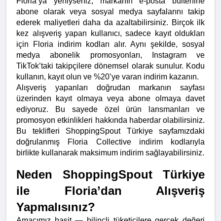
Floria’ya yeniyseniz, markanın e-posta bültenine 
abone olarak veya sosyal medya sayfalarını takip 
ederek maliyetleri daha da azaltabilirsiniz. Birçok ilk 
kez alışveriş yapan kullanıcı, sadece kayıt oldukları 
için Floria indirim kodları alır. Aynı şekilde, sosyal 
medya abonelik promosyonları, Instagram ve 
TikTok’taki takipçilere dönemsel olarak sunulur. Kodu 
kullanın, kayıt olun ve %20’ye varan indirim kazanın.
Alışveriş yapanları doğrudan markanın sayfası 
üzerinden kayıt olmaya veya abone olmaya davet 
ediyoruz. Bu sayede özel ürün lansmanları ve 
promosyon etkinlikleri hakkında haberdar olabilirsiniz. 
Bu teklifleri ShoppingSpout Türkiye sayfamızdaki 
doğrulanmış Floria Collective indirim kodlarıyla 
birlikte kullanarak maksimum indirim sağlayabilirsiniz.
Neden ShoppingSpout Türkiye 
ile Floria’dan Alışveriş 
Yapmalısınız?
Amacımız basit — bilinçli tüketicilere gerçek değeri 