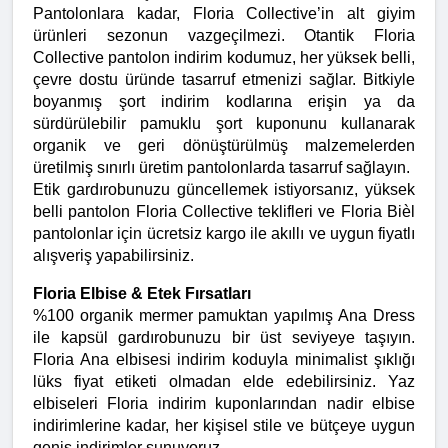
Pantolonlara kadar, Floria Collective’in alt giyim 
ürünleri sezonun vazgeçilmezi. Otantik Floria 
Collective pantolon indirim kodumuz, her yüksek belli, 
çevre dostu üründe tasarruf etmenizi sağlar. Bitkiyle 
boyanmış şort indirim kodlarına erişin ya da 
sürdürülebilir pamuklu şort kuponunu kullanarak 
organik ve geri dönüştürülmüş malzemelerden 
üretilmiş sınırlı üretim pantolonlarda tasarruf sağlayın.
Etik gardırobunuzu güncellemek istiyorsanız, yüksek 
belli pantolon Floria Collective teklifleri ve Floria Bièl 
pantolonlar için ücretsiz kargo ile akıllı ve uygun fiyatlı 
alışveriş yapabilirsiniz.
Floria Elbise & Etek Fırsatları
%100 organik mermer pamuktan yapılmış Ana Dress 
ile kapsül gardırobunuzu bir üst seviyeye taşıyın. 
Floria Ana elbisesi indirim koduyla minimalist şıklığı 
lüks fiyat etiketi olmadan elde edebilirsiniz. Yaz 
elbiseleri Floria indirim kuponlarından nadir elbise 
indirimlerine kadar, her kişisel stile ve bütçeye uygun 
geniş indirimler sunuyoruz.