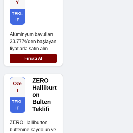
Y
TEKL
IF
Alüminyum bavulları
23.777₺'den başlayan
fiyatlarla satın alın
Fırsatı Al
ZERO
Öze
Halliburt
l
on
Bülten
TEKL
IF
Teklifi
ZERO Halliburton
bültenine kaydolun ve