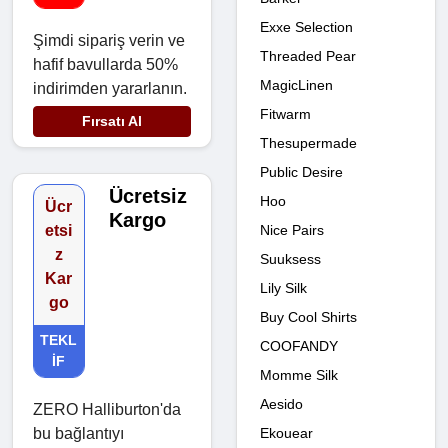
Exxe Selection
Şimdi sipariş verin ve
Threaded Pear
hafif bavullarda 50%
MagicLinen
indirimden yararlanın.
Fitwarm
Fırsatı Al
Thesupermade
Public Desire
Ücretsiz
Hoo
Ücr
Kargo
Nice Pairs
etsi
z
Suuksess
Kar
Lily Silk
go
Buy Cool Shirts
TEKL
COOFANDY
IF
Momme Silk
Aesido
ZERO Halliburton'da
Ekouear
bu bağlantıyı