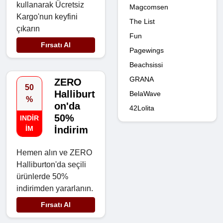
kullanarak Ücretsiz
Magcomsen
Kargo'nun keyfini
The List
çıkarın
Fun
Fırsatı Al
Pagewings
Beachsissi
GRANA
ZERO
50
Halliburt
BelaWave
%
on'da
42Lolita
50%
INDIR
IM
İndirim
Hemen alın ve ZERO
Halliburton'da seçili
ürünlerde 50%
indirimden yararlanın.
Fırsatı Al