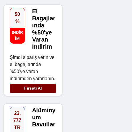
El
50
Bagajlar
%
ında
%50'ye
INDIR
IM
Varan
İndirim
Şimdi sipariş verin ve
el bagajlarında
%50'ye varan
indirimden yararlanın.
Fırsatı Al
Alüminy
23.
um
777
Bavullar
TR