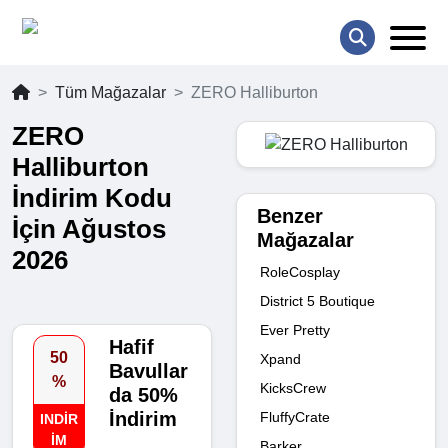
Tüm Mağazalar
ZERO Halliburton
ZERO
Halliburton
İndirim Kodu
Benzer
İçin Ağustos
Mağazalar
2026
RoleCosplay
District 5 Boutique
Ever Pretty
Hafif
50
Xpand
Bavullar
%
KicksCrew
da 50%
İndirim
FluffyCrate
INDIR
IM
Barker