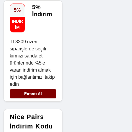
5%
5%
İndirim
INDIR
IM
TL3309 üzeri
siparişlerde seçili
kırmızı sandalet
ürünlerinde %5'e
varan indirim almak
için bağlantımızı takip
edin
Fırsatı Al
Nice Pairs
İndirim Kodu