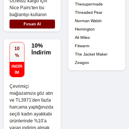
Ücretsiz kargo için
Thesupermade
Nice Pairs'ten bu
Threaded Pear
bağlantıyı kullanın
Norman Walsh
Fırsatı Al
Hemington
Ali Miles
10%
Fitwarm
10
İndirim
The Jacket Maker
%
Zeagoo
INDIR
IM
Çevrimiçi
mağazamıza göz atın
ve TL3971'den fazla
harcama yaptığınızda
seçili kadın ayakkabı
ürünlerinde %10'a
varan indirim almak