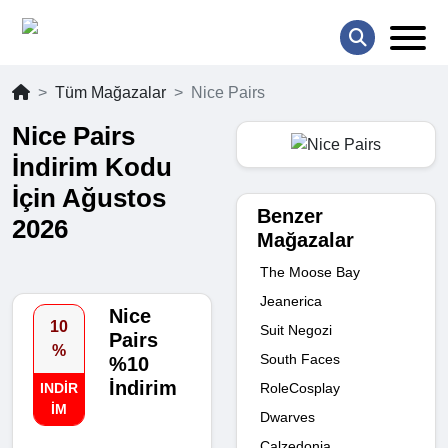
Tüm Mağazalar
Nice Pairs
Nice Pairs
İndirim Kodu
İçin Ağustos
Benzer
2026
Mağazalar
The Moose Bay
Jeanerica
Nice
10
Suit Negozi
Pairs
%
South Faces
%10
İndirim
RoleCosplay
INDIR
IM
Dwarves
Calzedonia