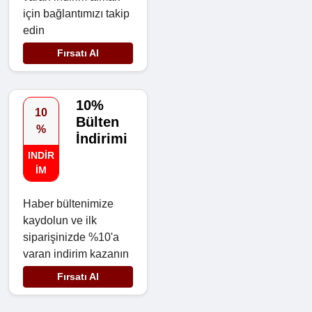
için bağlantımızı takip
edin
Fırsatı Al
10%
10
Bülten
%
İndirimi
INDIR
IM
Haber bültenimize
kaydolun ve ilk
siparişinizde %10'a
varan indirim kazanın
Fırsatı Al