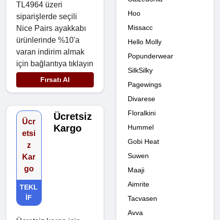
TL4964 üzeri
Hoo
siparişlerde seçili
Missacc
Nice Pairs ayakkabı
ürünlerinde %10'a
Hello Molly
varan indirim almak
Popunderwear
için bağlantıya tıklayın
SilkSilky
Fırsatı Al
Pagewings
Divarese
Floralkini
Ücretsiz
Ücr
Kargo
Hummel
etsi
Gobi Heat
z
Suwen
Kar
go
Maaji
Aimrite
TEKL
IF
Tacvasen
Avva