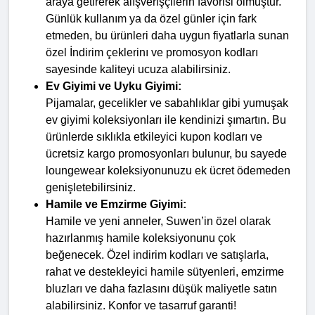
araya getirerek alışverişçilerin favorisi olmuştur. 
Günlük kullanım ya da özel günler için fark 
etmeden, bu ürünleri daha uygun fiyatlarla sunan 
özel İndirim çeklerinı ve promosyon kodları 
sayesinde kaliteyi ucuza alabilirsiniz.
Ev Giyimi ve Uyku Giyimi:
Pijamalar, gecelikler ve sabahlıklar gibi yumuşak 
ev giyimi koleksiyonları ile kendinizi şımartın. Bu 
ürünlerde sıklıkla etkileyici kupon kodları ve 
ücretsiz kargo promosyonları bulunur, bu sayede 
loungewear koleksiyonunuzu ek ücret ödemeden 
genişletebilirsiniz.
Hamile ve Emzirme Giyimi:
Hamile ve yeni anneler, Suwen’in özel olarak 
hazırlanmış hamile koleksiyonunu çok 
beğenecek. Özel indirim kodları ve satışlarla, 
rahat ve destekleyici hamile sütyenleri, emzirme 
bluzları ve daha fazlasını düşük maliyetle satın 
alabilirsiniz. Konfor ve tasarruf garanti!