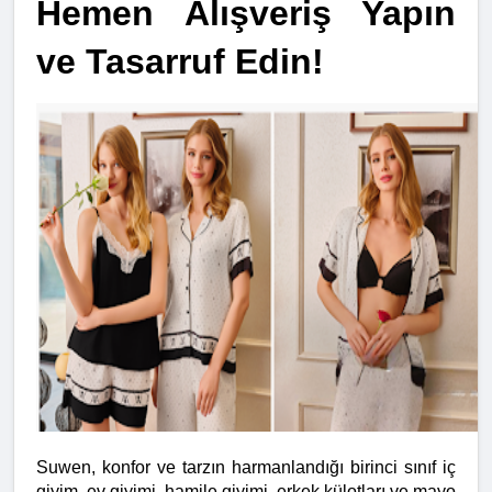
Hemen Alışveriş Yapın 
ve Tasarruf Edin!
Suwen, konfor ve tarzın harmanlandığı birinci sınıf iç 
giyim, ev giyimi, hamile giyimi, erkek külotları ve mayo 