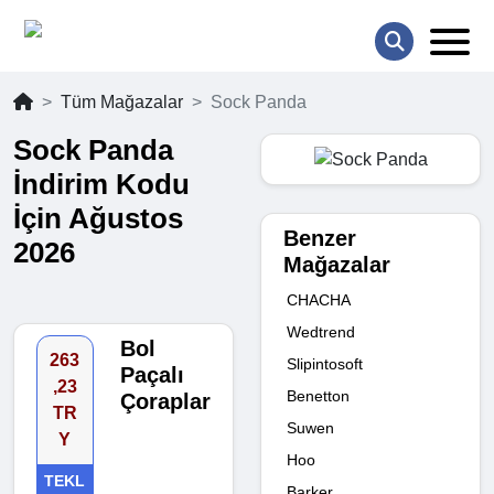
Tüm Mağazalar
Sock Panda
Sock Panda
İndirim Kodu
İçin Ağustos
Benzer
2026
Mağazalar
CHACHA
Wedtrend
Bol
263
Slipintosoft
Paçalı
,23
Benetton
Çoraplar
TR
Suwen
Y
Hoo
TEKL
Barker