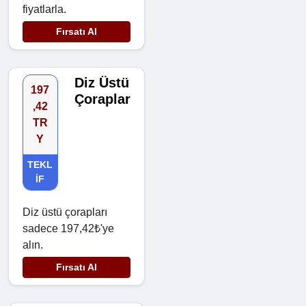
fiyatlarla.
Fırsatı Al
Diz Üstü
197
Çoraplar
,42
TR
Y
TEKL
IF
Diz üstü çorapları
sadece 197,42₺'ye
alın.
Fırsatı Al