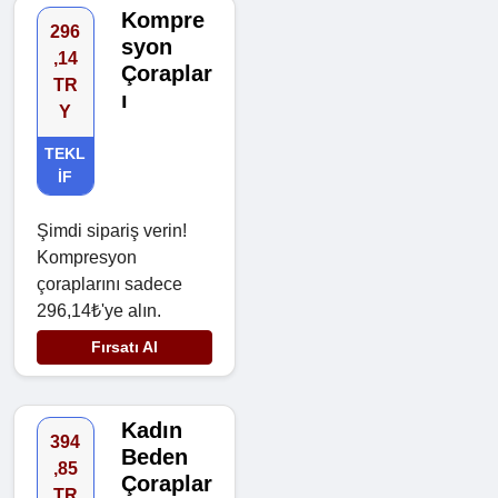
Kompre
296
syon
,14
Çoraplar
TR
ı
Y
TEKL
IF
Şimdi sipariş verin!
Kompresyon
çoraplarını sadece
296,14₺'ye alın.
Fırsatı Al
Kadın
394
Beden
,85
Çoraplar
TR