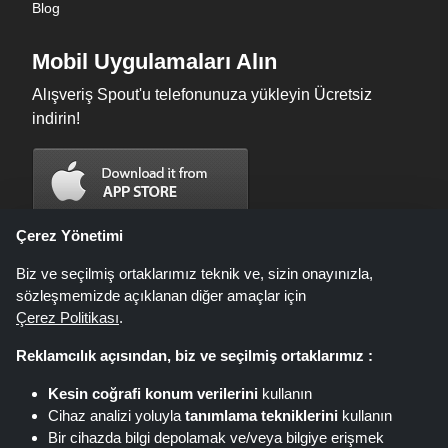
Blog
Mobil Uygulamaları Alın
Alışveriş Spout'u telefonunuza yükleyin Ücretsiz
indirin!
Çerez Yönetimi
Biz ve seçilmiş ortaklarımız teknik ve, sizin onayınızla,
sözleşmemizde açıklanan diğer amaçlar için
Çerez Politikası
.
Reklamcılık açısından, biz ve seçilmiş ortaklarımız :
Kesin coğrafi konum verilerini
kullanın
Shoppingspout.com/tr fırsatların, indirimlerin ve kuponların sunulduğu bir
Cihaz analizi yoluyla
tanımlama tekniklerini
kullanın
web sitesidir; bu fırsatlar veya teklifler farklı bağlı kuruluş ağları aracılığıyla
Bir cihazda bilgi depolamak ve/veya bilgiye erişmek
kullanıma sunulur. Bu linkler üzerinden yaptığınız alışverişlerde,