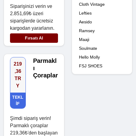
Cloth Vintage
Siparişinizi verin ve
Lefties
2.851,69₺ üzeri
siparişlerde ücretsiz
Aesido
kargodan yararlanın.
Ramsey
Fırsatı Al
Maaji
Soulmate
Hello Molly
Parmakl
219
FSJ SHOES
ı
,36
Çoraplar
TR
Y
TEKL
IF
Şimdi sipariş verin!
Parmaklı çoraplar
219,36₺'den başlayan