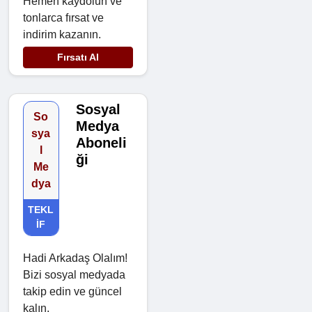
Hemen kaydolun ve
tonlarca fırsat ve
indirim kazanın.
Fırsatı Al
Sosyal
So
Medya
sya
Aboneli
l
ği
Me
dya
TEKL
IF
Hadi Arkadaş Olalım!
Bizi sosyal medyada
takip edin ve güncel
kalın.