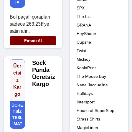
IF
SPX
The List
Bol paçalı çorapları
sadece 263,23₺'ye
GRANA
satın alın.
HeyShape
Fırsatı Al
Cupshe
Twist
Mickioy
Sock
Ücr
KoalaPrint
Panda
etsi
Ücretsiz
The Moose Bay
z
Kargo
Nana Jacqueline
Kar
Halfdays
go
Intersport
ÜCRE
House of SuperStep
TSIZ
TESL
Strass Shirts
IMAT
MagicLinen