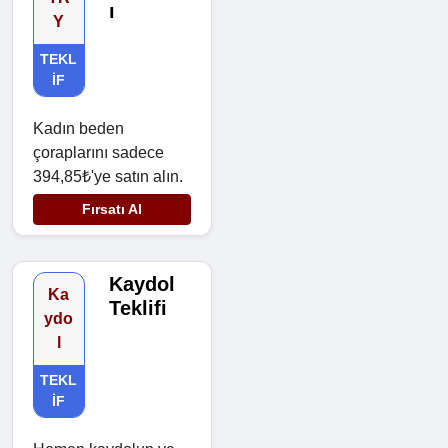
ı
Y
TEKL
IF
Kadın beden
çoraplarını sadece
394,85₺'ye satın alın.
Fırsatı Al
Kaydol
Ka
Teklifi
ydo
l
TEKL
IF