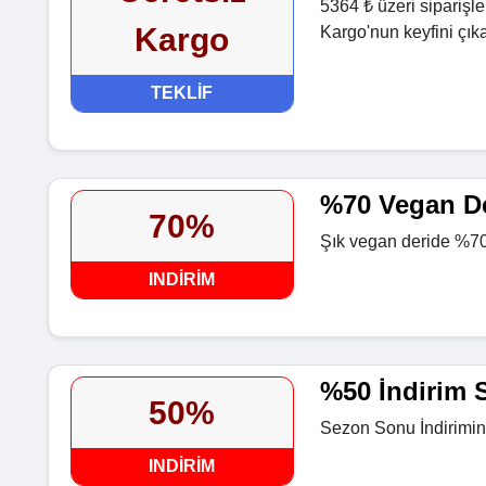
5364 ₺ üzeri siparişl
Kargo
Kargo'nun keyfini çıka
TEKLIF
%70 Vegan De
70%
Şık vegan deride %70
INDIRIM
%50 İndirim S
50%
Sezon Sonu İndirimin
INDIRIM