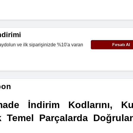
dirimi
aydolun ve ilk siparişinizde %10'a varan
Fırsatı Al
pon
ade İndirim Kodlarını, Ku
k Temel Parçalarda Doğrulan