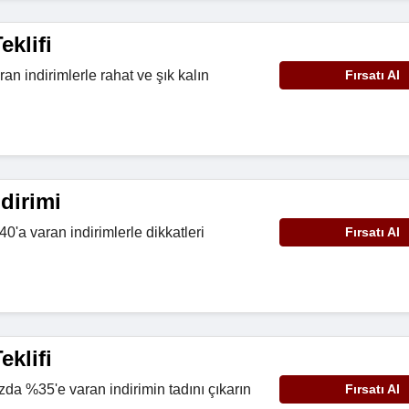
eklifi
n indirimlerle rahat ve şık kalın
Fırsatı Al
dirimi
0'a varan indirimlerle dikkatleri
Fırsatı Al
eklifi
da %35'e varan indirimin tadını çıkarın
Fırsatı Al