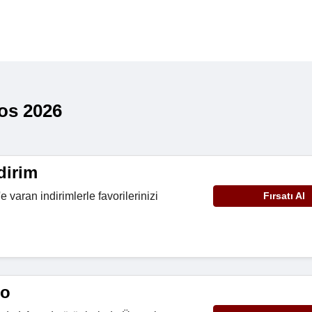
os 2026
dirim
 varan indirimlerle favorilerinizi
Fırsatı Al
go