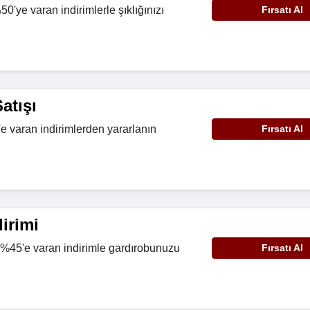
0'ye varan indirimlerle şıklığınızı
Fırsatı Al
atışı
 varan indirimlerden yararlanın
Fırsatı Al
irimi
%45'e varan indirimle gardırobunuzu
Fırsatı Al