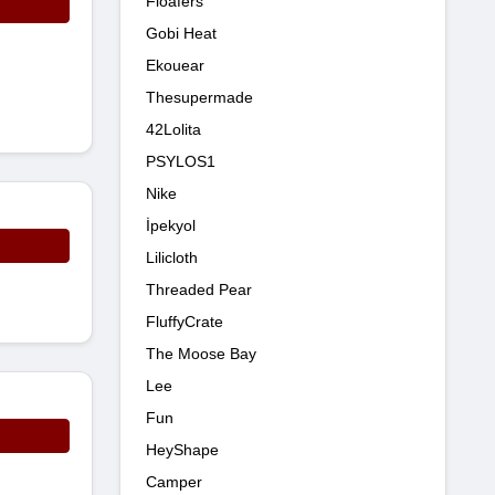
Floafers
Gobi Heat
Ekouear
Thesupermade
42Lolita
PSYLOS1
Nike
İpekyol
Lilicloth
Threaded Pear
FluffyCrate
The Moose Bay
Lee
Fun
HeyShape
Camper