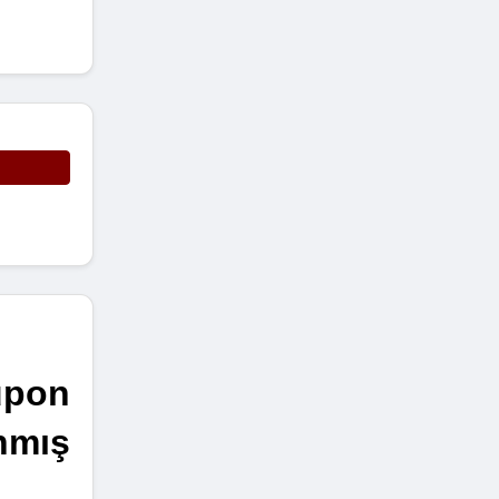
pon 
mış 