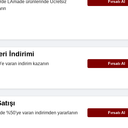
erde LAmade ürünlerinde Ücretsiz
Fırsatı Al
rın
ri İndirimi
'e varan indirim kazanın
Fırsatı Al
atışı
de %50'ye varan indirimden yararlanın
Fırsatı Al