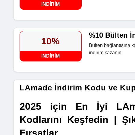
INDIRIM
%10 Bülten İn
10%
Bülten bağlantısına k
indirim kazanın
INDIRIM
LAmade İndirim Kodu ve Ku
2025 için En İyi LAm
Kodlarını Keşfedin | Şı
Fırsatlar