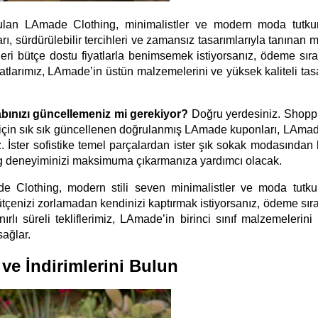
ulan LAmade Clothing, minimalistler ve modern moda tutkunl
 sürdürülebilir tercihleri ve zamansız tasarımlarıyla tanınan ma
ri bütçe dostu fiyatlarla benimsemek istiyorsanız, ödeme sıras
arımız, LAmade’in üstün malzemelerini ve yüksek kaliteli tasar
labınızı güncellemeniz mi gerekiyor?
 Doğru yerdesiniz. Shopp
 için sık sık güncellenen doğrulanmış LAmade kuponları, LAmade
. İster sofistike temel parçalardan ister şık sokak modasından h
ing deneyiminizi maksimuma çıkarmanıza yardımcı olacak.
 Clothing, modern stili seven minimalistler ve moda tutkunl
tçenizi zorlamadan kendinizi kaptırmak istiyorsanız, ödeme sıras
süreli tekliflerimiz, LAmade’in birinci sınıf malzemelerini 
ağlar.
 ve İndirimlerini Bulun