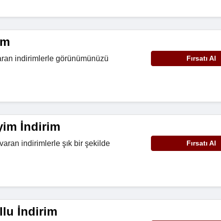
im
aran indirimlerle görünümünüzü
Fırsatı Al
im İndirim
ran indirimlerle şık bir şekilde
Fırsatı Al
lu İndirim