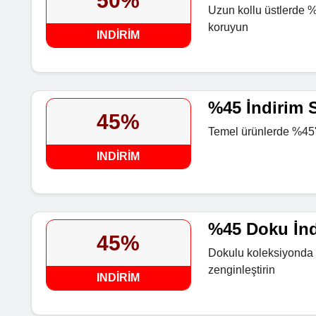
50%
Uzun kollu üstlerde %5
koruyun
INDIRIM
%45 İndirim S
45%
Temel ürünlerde %45'e
INDIRIM
%45 Doku İnd
45%
Dokulu koleksiyonda 
zenginleştirin
INDIRIM