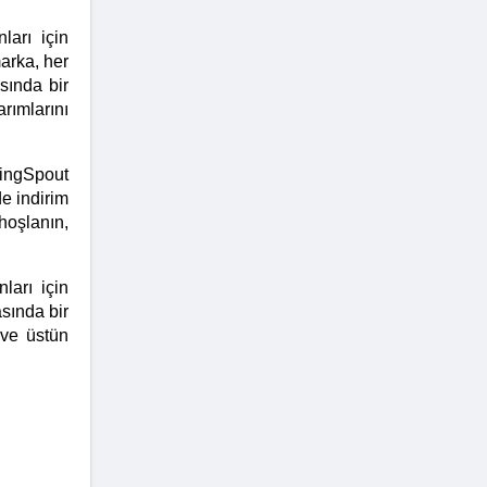
arı için 
rka, her 
ında bir 
ımlarını 
ingSpout 
 indirim 
oşlanın, 
arı için 
ında bir 
ve üstün 