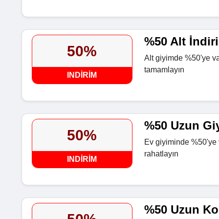
%50 Alt İndir
50%
Alt giyimde %50'ye v
tamamlayın
INDIRIM
%50 Uzun Giy
50%
Ev giyiminde %50'ye va
rahatlayın
INDIRIM
%50 Uzun Kol