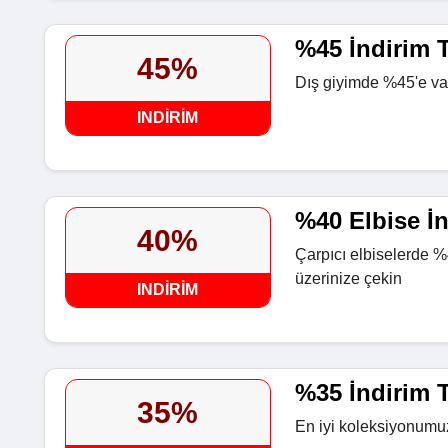
%45 İndirim T
45%
Dış giyimde %45'e vara
INDIRIM
%40 Elbise İn
40%
Çarpıcı elbiselerde %4
üzerinize çekin
INDIRIM
%35 İndirim T
35%
En iyi koleksiyonumuz