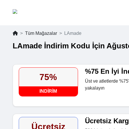
Tüm Mağazalar
LAmade
LAmade İndirim Kodu İçin Ağust
%75 En İyi İn
75%
Üst ve atletlerde %75'e
yakalayın
INDIRIM
Ücretsiz Kar
Ücretsiz