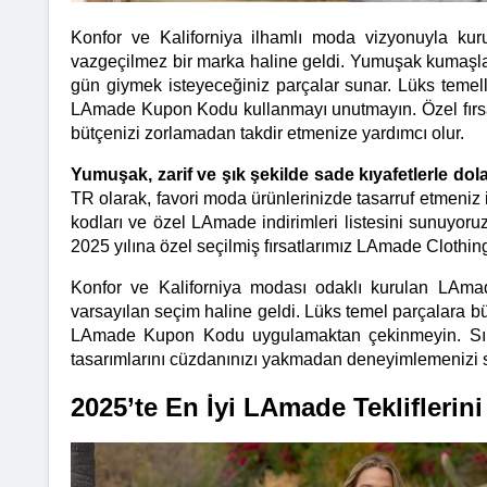
Konfor ve Kaliforniya ilhamlı moda vizyonuyla kur
vazgeçilmez bir marka haline geldi. Yumuşak kumaşları,
gün giymek isteyeceğiniz parçalar sunar. Lüks temelle
LAmade Kupon Kodu kullanmayı unutmayın. Özel fırsatl
bütçenizi zorlamadan takdir etmenize yardımcı olur.
Yumuşak, zarif ve şık şekilde sade kıyafetlerle do
TR olarak, favori moda ürünlerinizde tasarruf etmeniz
kodları ve özel LAmade indirimleri listesini sunuyoruz
2025 yılına özel seçilmiş fırsatlarımız LAmade Cloth
Konfor ve Kaliforniya modası odaklı kurulan LAmade
varsayılan seçim haline geldi. Lüks temel parçalara bü
LAmade Kupon Kodu uygulamaktan çekinmeyin. Sınırlı 
tasarımlarını cüzdanınızı yakmadan deneyimlemenizi s
2025’te En İyi LAmade Tekliflerini