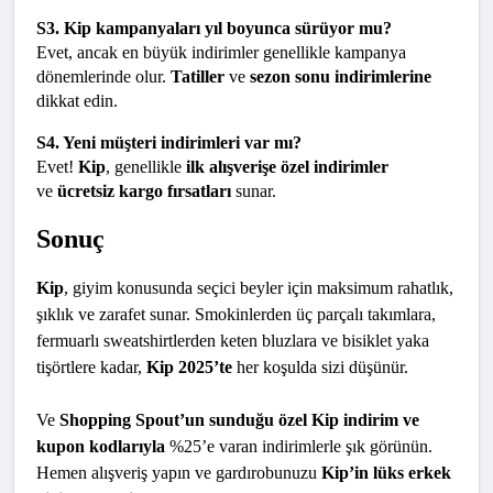
S3. Kip kampanyaları yıl boyunca sürüyor mu?
Evet, ancak en büyük indirimler genellikle kampanya 
dönemlerinde olur. 
Tatiller
 ve 
sezon sonu indirimlerine
dikkat edin.
S4. Yeni müşteri indirimleri var mı?
Evet! 
Kip
, genellikle 
ilk alışverişe özel indirimler
ve 
ücretsiz kargo fırsatları
 sunar.
Sonuç
Kip
, giyim konusunda seçici beyler için maksimum rahatlık, 
şıklık ve zarafet sunar. Smokinlerden üç parçalı takımlara, 
fermuarlı sweatshirtlerden keten bluzlara ve bisiklet yaka 
tişörtlere kadar, 
Kip 2025’te
 her koşulda sizi düşünür.
Ve 
Shopping Spout’un sunduğu özel Kip indirim ve 
kupon kodlarıyla
 %25’e varan indirimlerle şık görünün. 
Hemen alışveriş yapın ve gardırobunuzu 
Kip’in lüks erkek 