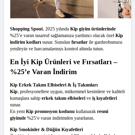
Shopping Spout
, 2025 yılında 
Kip giyim ürünlerinde
%25’e varan tasarruf sağlamanıza yardımcı olacak özel 
Kip 
indirim kodları
 sunar. Sunulan 
fırsatlar
 ile gardırobunuzu 
yenileyin ve harcamalarınızı kontrol altında tutun.
En İyi Kip Ürünleri ve Fırsatları – 
%25’e Varan İndirim
Kip Erkek Takım Elbiseleri & İş Takımları
Kip
, profesyonellere uygun, mükemmel kesimlere ve kaliteli 
kumaşlara sahip 
erkek takım elbiseleri
 ve 
iş kıyafetleri
sunar.
En yeni 
Kip promosyon kodunu
 kullanarak 
resmi 
giyimde
 %25’e varan indirimden yararlanın.
Kip Smokinler & Düğün Kıyafetleri