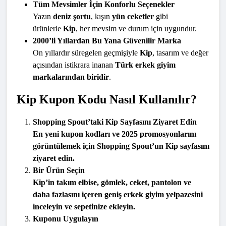
Tüm Mevsimler İçin Konforlu Seçenekler
Yazın 
deniz şortu
, kışın 
yün ceketler
 gibi 
ürünlerle 
Kip
, her mevsim ve durum için uygundur.
2000’li Yıllardan Bu Yana Güvenilir Marka
On yıllardır süregelen geçmişiyle 
Kip
, tasarım ve değer 
açısından istikrara inanan 
Türk erkek giyim 
markalarından biridir
.
Kip Kupon Kodu Nasıl Kullanılır?
Shopping Spout’taki Kip Sayfasını Ziyaret Edin
En yeni 
kupon kodları
 ve 
2025 promosyonlarını
görüntülemek için 
Shopping Spout’un Kip sayfasını
ziyaret edin.
Bir Ürün Seçin
Kip’in takım elbise, gömlek, ceket, pantolon ve 
daha fazlasını içeren geniş erkek giyim yelpazesini
inceleyin ve sepetinize ekleyin.
Kuponu Uygulayın