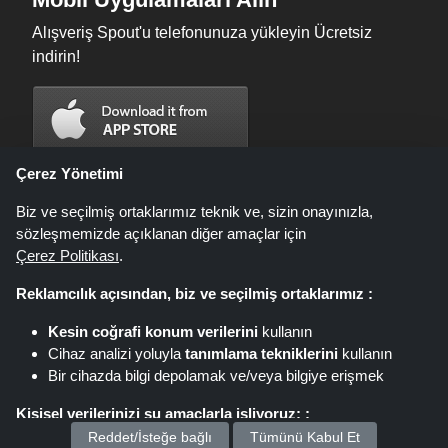
Alışveriş Spout'u telefonunuza yükleyin Ücretsiz
indirin!
Çerez Yönetimi
Biz ve seçilmiş ortaklarımız teknik ve, sizin onayınızla,
sözleşmemizde açıklanan diğer amaçlar için
Çerez Politikası
.
Reklamcılık açısından, biz ve seçilmiş ortaklarımız :
Kesin coğrafi konum verilerini
kullanın
Shoppingspout.com/tr fırsatların, indirimlerin ve kuponların sunulduğu bir
Cihaz analizi yoluyla
tanımlama tekniklerini
kullanın
web sitesidir; bu fırsatlar veya teklifler farklı bağlı kuruluş ağları aracılığıyla
Bir cihazda bilgi depolamak ve/veya bilgiye erişmek
kullanıma sunulur. Bu linkler üzerinden yaptığınız alışverişlerde,
shoppingspout.com/tr veya personeli olaya karışmaz, sadece
Kişisel verilerinizi şu amaçlarla işliyoruz: :
shoppingspout.com/tr bu linkler/fırsatlar üzerinden komisyon kazanır.
Copyright © 2026 Shoppingspout.com/tr. Her hakkı saklıdır.
Reddet/İsteğe bağlı
Tümünü Kabul Et