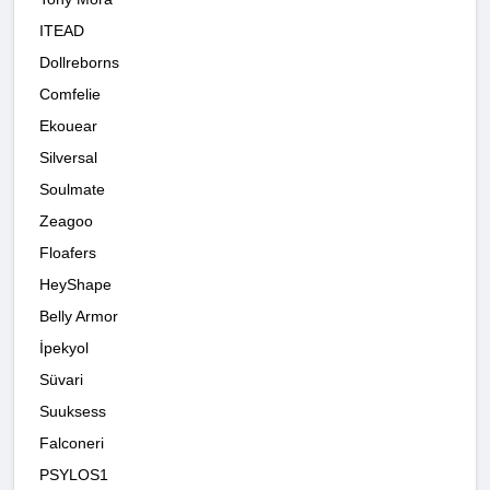
ITEAD
Dollreborns
Comfelie
Ekouear
Silversal
Soulmate
Zeagoo
Floafers
HeyShape
Belly Armor
İpekyol
Süvari
Suuksess
Falconeri
PSYLOS1