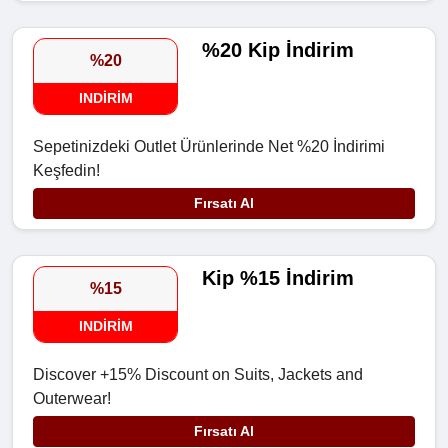
%20 Kip İndirim
%20
INDIRIM
Sepetinizdeki Outlet Ürünlerinde Net %20 İndirimi
Keşfedin!
Fırsatı Al
Kip %15 İndirim
%15
INDIRIM
Discover +15% Discount on Suits, Jackets and
Outerwear!
Fırsatı Al