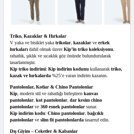
Triko, Kazaklar & Hırkalar
V yaka ve bisiklet yaka 
trikolar
, 
kazaklar
 ve 
erkek 
hırkaları
 dahil olmak üzere 
Kip’in triko koleksiyonu
, 
rahatlık, şıklık ve sıcaklık göz önünde bulundurularak 
tasarlanmıştır.
Kip triko indirimi
: 
Kip indirim kodunu
 kullanarak 
triko, 
kazak ve hırkalarda
 %25’e varan indirim kazanın.
Pantolonlar, Kotlar & Chino Pantolonlar
Kip
, modern stil ve rahatlığı birleştiren 
kanvas 
pantolonlar
, 
kot pantolonlar
, 
dar kesim chino 
pantolonlar
 ve 
360 esnek pantolonlar
 sunar.
Kip indirim kodu
: 
Chino pantolonlar
, 
bağcıklı 
pantolonlar
 ve 
slim fit pantolonlarda
 tasarruf edin.
Dış Giyim – Ceketler & Kabanlar