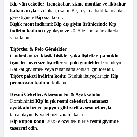
Kip yün ceketler
, 
trençkotlar
, 
şişme montlar
 ve 
ilkbahar 
kabanlarıyla
 sizi rahatça sarar. Kışın ya da hafif katmanlar 
gerektiğinde 
Kip
 sizi korur.
Kışlık mont indirimi
: 
Kip dış giyim ürünlerinde Kip 
indirim kodunu
 uygulayın ve 2025’te harika fırsatlardan 
yararlanın.
Tişörtler & Polo Gömlekler
Gardırobunuzu 
klasik bisiklet yaka tişörtler
, 
pamuklu 
tişörtler
, 
oversize tişörtler
 ve 
polo gömleklerle
 yenileyin. 
Kat kat giyinmek veya rahat hafta sonları için idealdir.
Tişört paketi indirim kodu
: Günlük ihtiyaçlar için 
Kip 
promosyon kodunu
 kullanın.
Resmi Ceketler, Aksesuarlar & Ayakkabılar
Kombininizi 
Kip’in şık resmi ceketleri
, 
zamansız 
ayakkabıları
 ve 
papyon gibi zarif aksesuarlarıyla
tamamlayın. Kıyafetinize zarafet katar.
Kip kupon kodu
: 2025’e özel tekliflerle 
resmi giyimde 
tasarruf edin
.