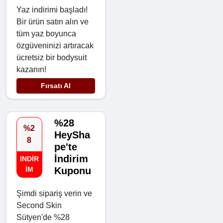
Yaz indirimi başladı!
Bir ürün satın alın ve
tüm yaz boyunca
özgüveninizi artıracak
ücretsiz bir bodysuit
kazanın!
Fırsatı Al
%28
%2
HeySha
8
pe'te
İndirim
INDIR
IM
Kuponu
Şimdi sipariş verin ve
Second Skin
Sütyen'de %28