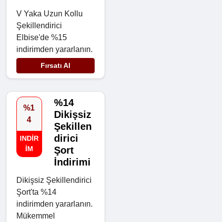
V Yaka Uzun Kollu
Şekillendirici
Elbise'de %15
indirimden yararlanın.
Fırsatı Al
%14
%1
Dikişsiz
4
Şekillen
dirici
INDIR
IM
Şort
İndirimi
Dikişsiz Şekillendirici
Şort'ta %14
indirimden yararlanın.
Mükemmel