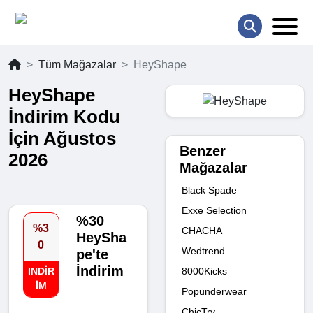
Tüm Mağazalar
HeyShape
HeyShape
İndirim Kodu
İçin Ağustos
Benzer
2026
Mağazalar
Black Spade
Exxe Selection
%30
%3
CHACHA
HeySha
0
Wedtrend
pe'te
İndirim
8000Kicks
INDIR
IM
Popunderwear
ChicTry