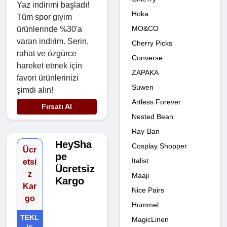
Yaz indirimi başladı!
Hoka
Tüm spor giyim
MO&CO
ürünlerinde %30'a
varan indirim. Serin,
Cherry Picks
rahat ve özgürce
Converse
hareket etmek için
ZAPAKA
favori ürünlerinizi
Suwen
şimdi alın!
Artless Forever
Fırsatı Al
Nested Bean
Ray-Ban
HeySha
Cosplay Shopper
Ücr
pe
Italist
etsi
Ücretsiz
z
Maaji
Kargo
Kar
Nice Pairs
go
Hummel
TEKL
MagicLinen