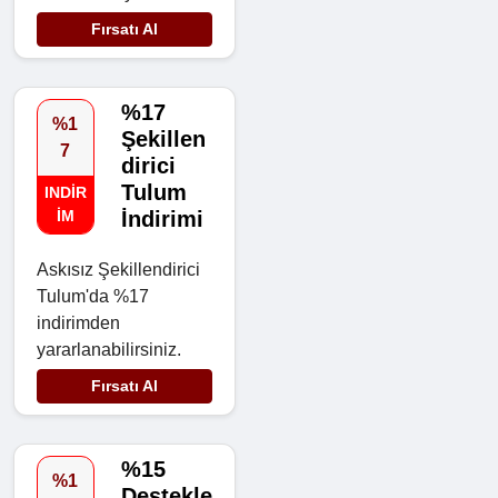
Fırsatı Al
%17
%1
Şekillen
7
dirici
Tulum
INDIR
IM
İndirimi
Askısız Şekillendirici
Tulum'da %17
indirimden
yararlanabilirsiniz.
Fırsatı Al
%15
%1
Destekle