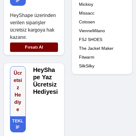
IF
Mickioy
Missacc
HeyShape üzerinden
Cotosen
verilen siparişler
ücretsiz kargoya hak
VienneMilano
kazanır.
FSJ SHOES
Fırsatı Al
The Jacket Maker
Fitwarm
SilkSilky
HeySha
Ücr
pe Yaz
etsi
Ücretsiz
z
Hediyesi
He
diy
e
TEKL
IF