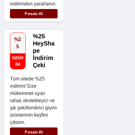
indirimden yararlanın.
Fırsatı Al
%25
%2
HeySha
5
pe
İndirim
INDIR
IM
Çeki
Tüm sitede %25
indirim! Size
mükemmel uyan
rahat, destekleyici ve
şık şekillendirici giyim
ürünlerinin keyfini
çıkarın.
Fırsatı Al