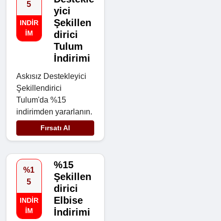
5
yici
Şekillen
INDIR
IM
dirici
Tulum
İndirimi
Askısız Destekleyici
Şekillendirici
Tulum'da %15
indirimden yararlanın.
Fırsatı Al
%15
%1
Şekillen
5
dirici
Elbise
INDIR
IM
İndirimi