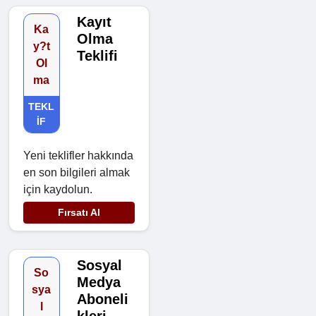
Kayıt
Ka
Olma
y?t
Teklifi
Ol
ma
TEKL
IF
Yeni teklifler hakkında
en son bilgileri almak
için kaydolun.
Fırsatı Al
Sosyal
So
Medya
sya
Aboneli
l