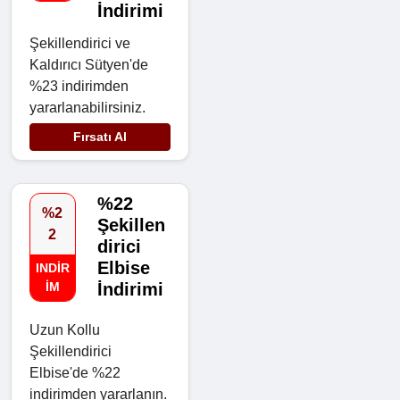
İndirimi
Şekillendirici ve
Kaldırıcı Sütyen'de
%23 indirimden
yararlanabilirsiniz.
Fırsatı Al
%22
%2
Şekillen
2
dirici
Elbise
INDIR
IM
İndirimi
Uzun Kollu
Şekillendirici
Elbise'de %22
indirimden yararlanın.