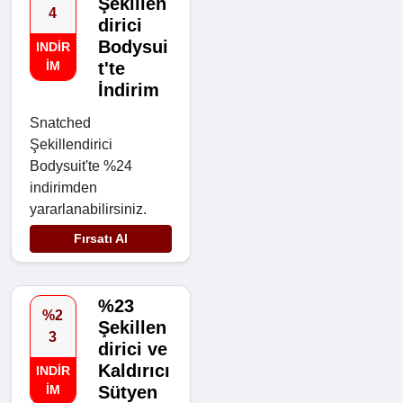
Şekillen
4
dirici
Bodysui
INDIR
IM
t'te
İndirim
Snatched
Şekillendirici
Bodysuit'te %24
indirimden
yararlanabilirsiniz.
Fırsatı Al
%23
%2
Şekillen
3
dirici ve
Kaldırıcı
INDIR
IM
Sütyen