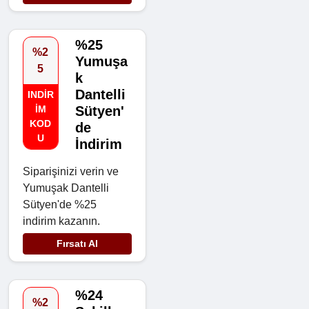
%25
%2
Yumuşa
5
k
Dantelli
INDIR
IM
Sütyen'
KOD
de
U
İndirim
Siparişinizi verin ve
Yumuşak Dantelli
Sütyen'de %25
indirim kazanın.
Fırsatı Al
%24
%2