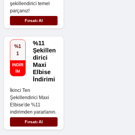
şekillendirici temel
parçanız!
Fırsatı Al
%11
%1
Şekillen
1
dirici
Maxi
INDIR
IM
Elbise
İndirimi
İkinci Ten
Şekillendirici Maxi
Elbise'de %11
indirimden yararlanın.
Fırsatı Al