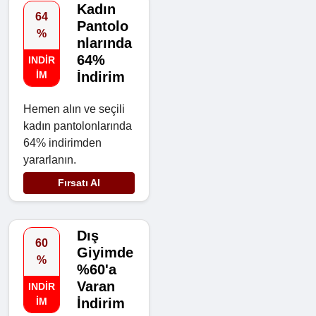
Kadın
64
Pantolo
%
nlarında
64%
INDIR
IM
İndirim
Hemen alın ve seçili
kadın pantolonlarında
64% indirimden
yararlanın.
Fırsatı Al
Dış
60
Giyimde
%
%60'a
Varan
INDIR
IM
İndirim