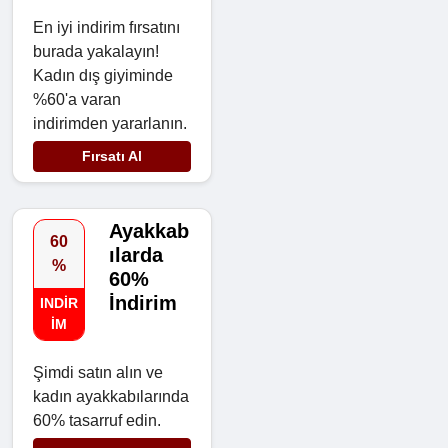
En iyi indirim fırsatını
burada yakalayın!
Kadın dış giyiminde
%60'a varan
indirimden yararlanın.
Fırsatı Al
Ayakkab
60
ılarda
%
60%
İndirim
INDIR
IM
Şimdi satın alın ve
kadın ayakkabılarında
60% tasarruf edin.