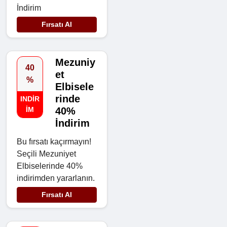
İndirim
Fırsatı Al
Mezuniy
40
et
%
Elbisele
rinde
INDIR
IM
40%
İndirim
Bu fırsatı kaçırmayın!
Seçili Mezuniyet
Elbiselerinde 40%
indirimden yararlanın.
Fırsatı Al