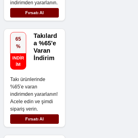
indirimden yararlanın.
Fırsatı Al
Takılard
65
a %65'e
%
Varan
İndirim
INDIR
IM
Takı ürünlerinde
%65'e varan
indirimden yararlanın!
Acele edin ve şimdi
sipariş verin.
Fırsatı Al