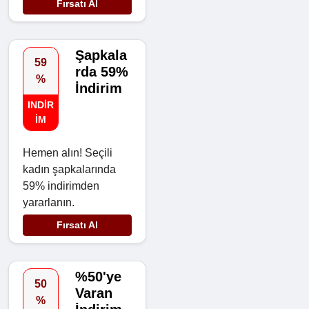
Fırsatı Al
Şapkala
59
rda 59%
%
İndirim
INDIR
IM
Hemen alın! Seçili
kadın şapkalarında
59% indirimden
yararlanın.
Fırsatı Al
%50'ye
50
Varan
%