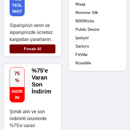
Maaji
TESL
IMAT
Momme Silk
8000Kicks
Siparişinizi verin ve
Public Desire
siparişinizde ücretsiz
İpekyol
kargodan yararlanın.
Sartoro
Fırsatı Al
FitVille
RoseWe
%75'e
75
Varan
%
Son
İndirim
INDIR
IM
Şimdi alın ve son
indirimli ürünlerde
%75'e varan