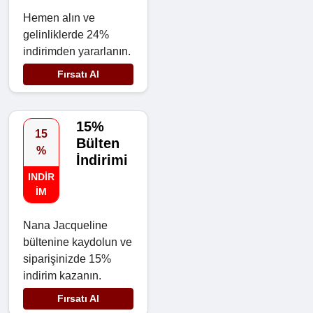
Hemen alın ve
gelinliklerde 24%
indirimden yararlanın.
Fırsatı Al
15%
15
Bülten
%
İndirimi
INDIR
IM
Nana Jacqueline
bültenine kaydolun ve
siparişinizde 15%
indirim kazanın.
Fırsatı Al