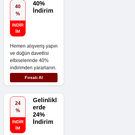
40%
40
İndirim
%
INDIR
IM
Hemen alışveriş yapın
ve düğün davetlisi
elbiselerinde 40%
indirimden yararlanın.
Fırsatı Al
Gelinlikl
24
erde
%
24%
İndirim
INDIR
IM