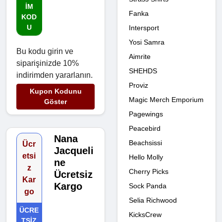
IM
Fanka
KOD
U
Intersport
Yosi Samra
Bu kodu girin ve
Aimrite
siparişinizde 10%
SHEHDS
indirimden yararlanın.
Proviz
Kupon Kodunu
Magic Merch Emporium
Göster
Pagewings
Peacebird
Nana
Beachsissi
Ücr
Jacqueli
etsi
Hello Molly
ne
z
Cherry Picks
Ücretsiz
Kar
Kargo
Sock Panda
go
Selia Richwood
ÜCRE
KicksCrew
TSIZ