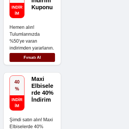
İndirim
Kuponu
INDIR
IM
Hemen alın!
Tulumlarınızda
%50'ye varan
indirimden yararlanın.
Fırsatı Al
Maxi
40
Elbisele
%
rde 40%
İndirim
INDIR
IM
Şimdi satın alın! Maxi
Elbiselerde 40%