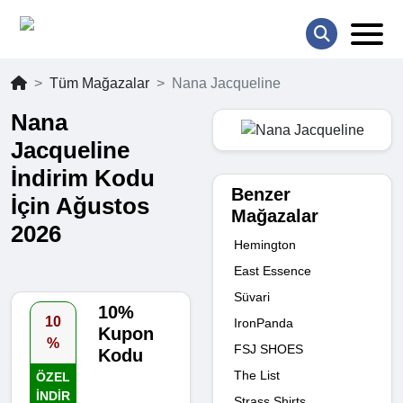
Tüm Mağazalar
Nana Jacqueline
Nana
Jacqueline
İndirim Kodu
Benzer
İçin Ağustos
Mağazalar
2026
Hemington
East Essence
Süvari
10%
10
IronPanda
Kupon
%
FSJ SHOES
Kodu
The List
ÖZEL
INDIR
Strass Shirts