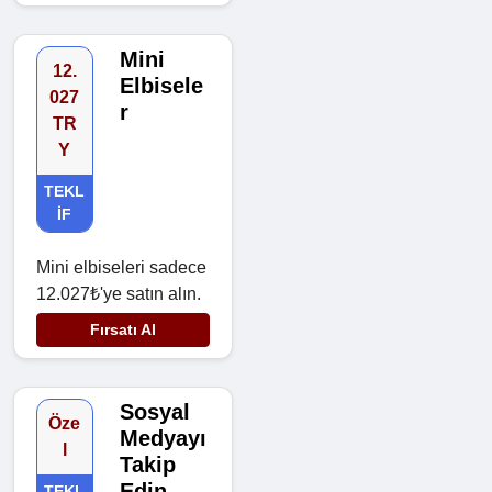
Mini
12.
Elbisele
027
r
TR
Y
TEKL
IF
Mini elbiseleri sadece
12.027₺'ye satın alın.
Fırsatı Al
Sosyal
Öze
Medyayı
l
Takip
Edin
TEKL