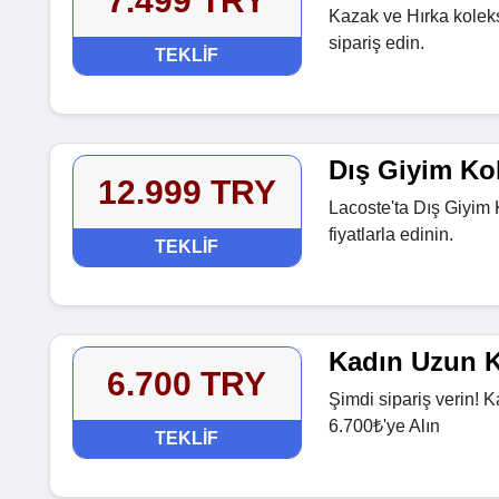
7.499 TRY
Kazak ve Hırka koleks
sipariş edin.
TEKLIF
Dış Giyim Ko
12.999 TRY
Lacoste'ta Dış Giyim
fiyatlarla edinin.
TEKLIF
Kadın Uzun K
6.700 TRY
Şimdi sipariş verin! 
6.700₺'ye Alın
TEKLIF