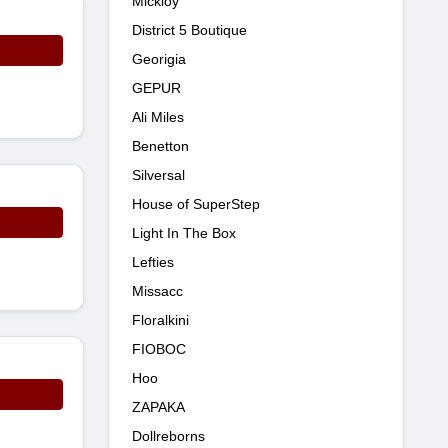
Mickioy
District 5 Boutique
Georigia
GEPUR
Ali Miles
Benetton
Silversal
House of SuperStep
Light In The Box
Lefties
Missacc
Floralkini
FIOBOC
Hoo
ZAPAKA
Dollreborns