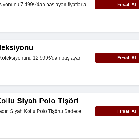
iyonunu 7.499₺'dan başlayan fiyatlarla
Fırsatı Al
leksiyonu
 Koleksiyonunu 12.999₺'dan başlayan
Fırsatı Al
ollu Siyah Polo Tişört
Kadın Siyah Kollu Polo Tişörtü Sadece
Fırsatı Al