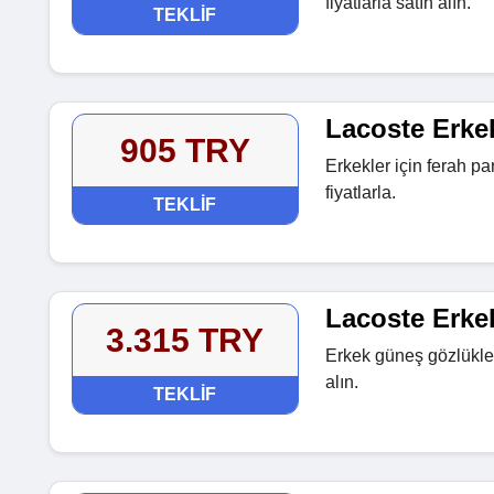
fiyatlarla satın alın.
TEKLIF
Lacoste Erke
905 TRY
Erkekler için ferah p
fiyatlarla.
TEKLIF
Lacoste Erke
3.315 TRY
Erkek güneş gözlükler
alın.
TEKLIF