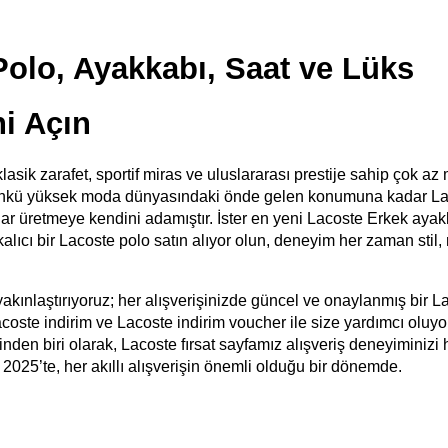
Polo, Ayakkabı, Saat ve Lüks 
i Açın
 zarafet, sportif miras ve uluslararası prestije sahip çok az 
günkü yüksek moda dünyasındaki önde gelen konumuna kadar Lac
lar üretmeye kendini adamıştır. İster en yeni Lacoste Erkek ayak
kalıcı bir Lacoste polo satın alıyor olun, deneyim her zaman stil, r
ınlaştırıyoruz; her alışverişinizde güncel ve onaylanmış bir La
ste indirim ve Lacoste indirim voucher ile size yardımcı oluyor
inden biri olarak, Lacoste fırsat sayfamız alışveriş deneyiminizi h
 2025’te, her akıllı alışverişin önemli olduğu bir dönemde.