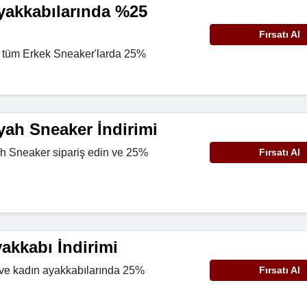
yakkabılarında %25
Fırsatı Al
ve tüm Erkek Sneaker'larda 25%
.
yah Sneaker İndirimi
ah Sneaker sipariş edin ve 25%
Fırsatı Al
.
akkabı İndirimi
 ve kadın ayakkabılarında 25%
Fırsatı Al
.