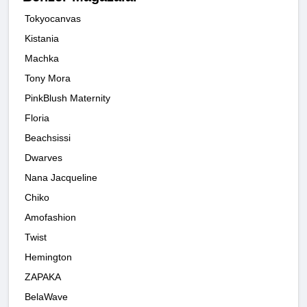
Tokyocanvas
Kistania
Machka
Tony Mora
PinkBlush Maternity
Floria
Beachsissi
Dwarves
Nana Jacqueline
Chiko
Amofashion
Twist
Hemington
ZAPAKA
BelaWave