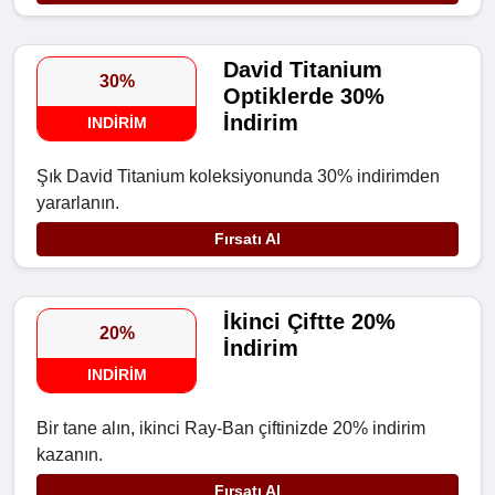
David Titanium
30%
Optiklerde 30%
İndirim
INDIRIM
Şık David Titanium koleksiyonunda 30% indirimden
yararlanın.
Fırsatı Al
İkinci Çiftte 20%
20%
İndirim
INDIRIM
Bir tane alın, ikinci Ray-Ban çiftinizde 20% indirim
kazanın.
Fırsatı Al