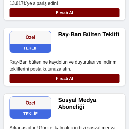
13.817₺'ye sipariş edin!
Fırsatı Al
Ray-Ban Bülten Teklifi
Özel
TEKLIF
Ray-Ban bültenine kaydolun ve duyuruları ve indirim
tekliflerini posta kutunuza alın.
Fırsatı Al
Sosyal Medya
Özel
Aboneliği
TEKLIF
Arkadaş olun! Güncel kalmak için bizi sosyal medya