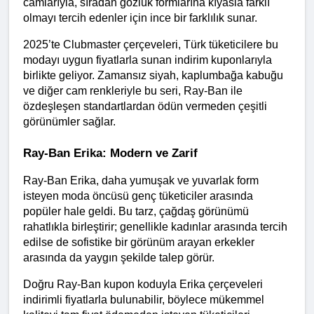
camlarıyla, sıradan gözlük formlarına kıyasla farklı 
olmayı tercih edenler için ince bir farklılık sunar.
2025’te Clubmaster çerçeveleri, Türk tüketicilere bu 
modayı uygun fiyatlarla sunan indirim kuponlarıyla 
birlikte geliyor. Zamansız siyah, kaplumbağa kabuğu 
ve diğer cam renkleriyle bu seri, Ray-Ban ile 
özdeşleşen standartlardan ödün vermeden çeşitli 
görünümler sağlar.
Ray-Ban Erika: Modern ve Zarif
Ray-Ban Erika, daha yumuşak ve yuvarlak form 
isteyen moda öncüsü genç tüketiciler arasında 
popüler hale geldi. Bu tarz, çağdaş görünümü 
rahatlıkla birleştirir; genellikle kadınlar arasında tercih 
edilse de sofistike bir görünüm arayan erkekler 
arasında da yaygın şekilde talep görür.
Doğru Ray-Ban kupon koduyla Erika çerçeveleri 
indirimli fiyatlarla bulunabilir, böylece mükemmel 