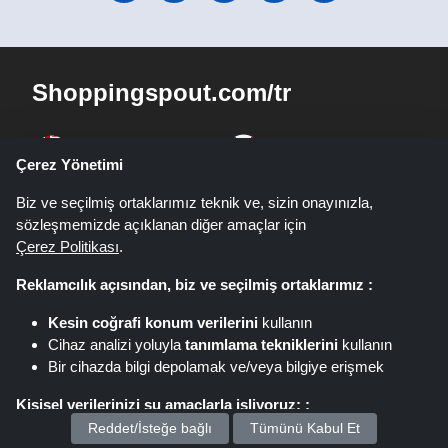
Shoppingspout.com/tr
Shoppingspout AU
Shoppingspout FR
Çerez Yönetimi
Biz ve seçilmiş ortaklarımız teknik ve, sizin onayınızla,
Livrecupom
Shoppingspout DE
sözleşmemizde açıklanan diğer amaçlar için
Çerez Politikası
.
Shoppingspout PL
Codicegratuito
Reklamcılık açısından, biz ve seçilmiş ortaklarımız :
Shoppingspout ES
Shoppingspout NL
Kesin coğrafi konum verilerini
kullanın
Cihaz analizi yoluyla
tanımlama tekniklerini
kullanın
Shoppingspout SE
Shoppingspout DK
Bir cihazda bilgi depolamak ve/veya bilgiye erişmek
Shoppingspout JP
Shoppingspout KR
Kişisel verilerinizi şu amaçlarla işliyoruz: :
Reddet/İsteğe bağlı
Tümünü Kabul Et
Kişiselleştirilmiş reklamlar ve içerik sunun
Shoppingspout PT
Shoppingspout NO