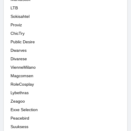
LTB
Sokisahtel
Proviz
ChicTry
Public Desire
Dwarves
Divarese
VienneMilano
Magcomsen
RoleCosplay
Lybethras
Zeagoo
Exxe Selection
Peacebird
Suuksess