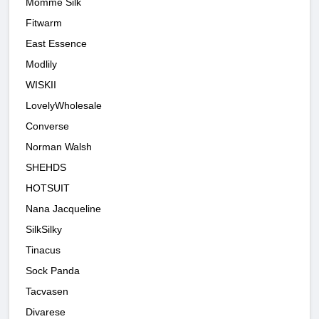
Momme Silk
Fitwarm
East Essence
Modlily
WISKII
LovelyWholesale
Converse
Norman Walsh
SHEHDS
HOTSUIT
Nana Jacqueline
SilkSilky
Tinacus
Sock Panda
Tacvasen
Divarese