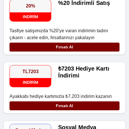
%20 İndirimli Satış
20%
INDIRIM
Tasfiye satışımızda %20'ye varan indirimin tadını
çıkarın - acele edin, fırsatlarınızı yakalayın
Fırsatı Al
₺7203 Hediye Kartı
TL7203
İndirimi
INDIRIM
Ayakkabı hediye kartımızla ₺7.203 indirim kazanın
Fırsatı Al
Sosyal Medya