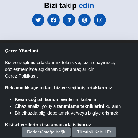
Bizi takip
edin
Çerez Yönetimi
Shoppingspout.com/tr
Biz ve seçilmiş ortaklarımız teknik ve, sizin onayınızla,
sözleşmemizde açıklanan diğer amaçlar için
Shoppingspout AU
Shoppingspout FR
Çerez Politikası
.
Livrecupom
Shoppingspout DE
Reklamcılık açısından, biz ve seçilmiş ortaklarımız :
Kesin coğrafi konum verilerini
kullanın
Shoppingspout PL
Codicegratuito
Cihaz analizi yoluyla
tanımlama tekniklerini
kullanın
Bir cihazda bilgi depolamak ve/veya bilgiye erişmek
Shoppingspout ES
Shoppingspout NL
Kişisel verilerinizi şu amaçlarla işliyoruz: :
Reddet/İsteğe bağlı
Tümünü Kabul Et
Shoppingspout SE
Shoppingspout DK
Kişiselleştirilmiş reklamlar ve içerik sunun