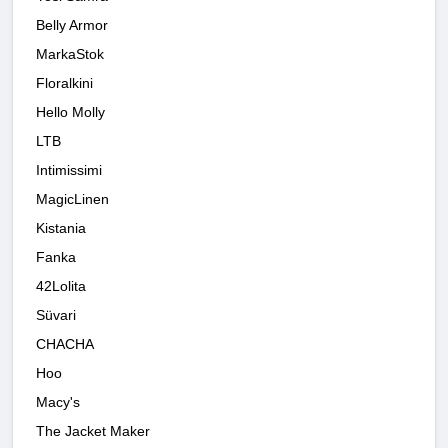
Belly Armor
MarkaStok
Floralkini
Hello Molly
LTB
Intimissimi
MagicLinen
Kistania
Fanka
42Lolita
Süvari
CHACHA
Hoo
Macy's
The Jacket Maker