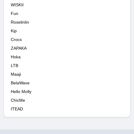
WISKII
Fun
Roselinlin
Kip
Crocs
ZAPAKA
Hoka
LTB
Maaji
BelaWave
Hello Molly
ChicMe
ITEAD