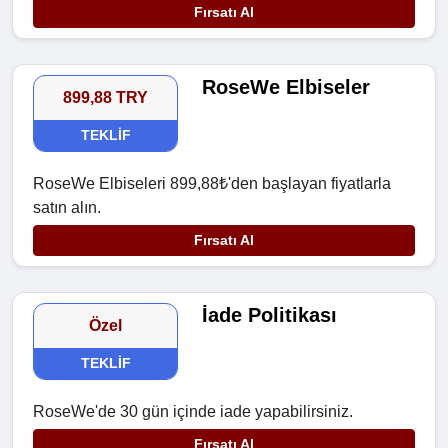
Fırsatı Al
RoseWe Elbiseler
899,88 TRY
TEKLIF
RoseWe Elbiseleri 899,88₺'den başlayan fiyatlarla
satın alın.
Fırsatı Al
İade Politikası
Özel
TEKLIF
RoseWe'de 30 gün içinde iade yapabilirsiniz.
Fırsatı Al