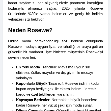
kadar sayfamız, her alışverişinizde paranızın karşılığını 
fazlasıyla almanızı sağlar. 2025 yılında Rosewe 
ürünlerinde %80’e varan indirimler ve geniş bir indirim 
yelpazesi sizi bekliyor.
Neden Rosewe?
Online moda perakendeciliği söz konusu olduğunda 
Rosewe, modayı, uygun fiyatı ve rahatlığı bir araya getiren 
güvenilir bir markadır. İşte binlerce müşterinin Rosewe’yi 
sevme nedenleri:
En Yeni Moda Trendleri
: Mevsime uygun şık 
elbiseler, üstler, mayolar ve dış giyim ile modayı 
yakalayın.
Kuponlarla Büyük Tasarruf
: Rosewe indirim kodu, 
kupon veya hediye çeki ile ekstra indirim, ücretsiz 
kargo ve özel tekliflerden yararlanın.
Kapsayıcı Bedenler
: Normalden büyük bedenlere 
kadar Rosewe, her vücut şekli için moda sunar.
Dünya Çapında Kargo
: Güvenilir teslimat hizmetleri, 