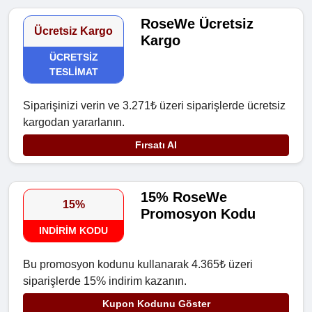
RoseWe Ücretsiz
Ücretsiz Kargo
Kargo
ÜCRETSIZ
TESLIMAT
Siparişinizi verin ve 3.271₺ üzeri siparişlerde ücretsiz
kargodan yararlanın.
Fırsatı Al
15% RoseWe
15%
Promosyon Kodu
INDIRIM KODU
Bu promosyon kodunu kullanarak 4.365₺ üzeri
siparişlerde 15% indirim kazanın.
Kupon Kodunu Göster