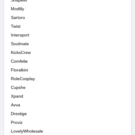
Shapellx
Modlily
Sartoro
Twist
Intersport
Soulmate
KicksCrew
Comfelie
Floralkini
RoleCosplay
Cupshe
Xpand
Avva
Drestige
Proviz
LovelyWholesale